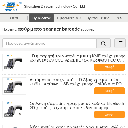
Shenzhen DYscan Technology Co., Ltd
Σπίτι
Προϊόντα
Εμφάνιση VR
Περίπου εμείς
>>
ασύρματο scanner barcode
Ποιότητα
supplier.
1D η φορητή τριανταδυάμπιτη ΚΜΕ ανίχνευσης
ανιχνευτών CCD γραμμωτών κωδίκων FCC CE
ROHS τύπων πιστοποιημένη
επαφή
Αυτόματος ανιχνευτής 1D 2$ος γραμμωτών
κωδίκων τύπων USB ανίχνευσης CMOS για POS
την κινητή πληρωμή
επαφή
Συσκευή σάρωσης γραμμωτού κώδικα Bluetooth
2D χειρός, ταχύτητα αποκωδικοποίησης
25CM/S, με καλώδιο USB 2.4G
επαφή
Νέος ενσύρματος σαρωτής γραμμωτού κώδικα