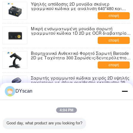
Υψηλής απόδοσης 2D μονάδα σκάνερ
γραμμικού κώδικα με ανάλυση 640*480 και
ακρίβεια ανάγνωσης 3mil/0.076mm με
επαφή
ταχύτητα σάρωσης 65cm/s
Μικρή ενσωματωμένη μονάδα σαρωτή
γραμμωτού κώδικα 1D 2D με OCR διαβατηρίου
και λειτουργία αυτόματης σάρωσης
επαφή
Βιομηχανικό Ανθεκτικό Φορητό Σαρωτή Barcode
2D με Ταχύτητα 300 Σαρώσεις/δευτερόλεπτο,
Ανάλυση 640*480 και Δυνατότητα Ανάγνωσης
επαφή
3mil
Σαρωτής γραμμωτού κώδικα χειρός 2D υψηλής
ταχύτητας με σήμα αντίθεσης εκτύπωσης 25%
και ελαφρύ σχεδιασμό 110g
επαφή
DYscan
Αυτόματος Γρήγορος Σαρωτής 1D 2D Φορητός
Σαρωτής Barcode με Code39 3mil και Μήκος
4:04 PM
Καλωδίου 1.5m
επαφή
Good day, what product are you looking for?
Φορητός σαρωτής γραμμωτού κώδικα 2D με
δυνατότητα 1D 2D, ανάλυση 640*480 και βάθος