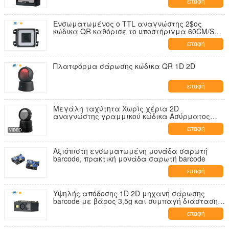
επαφή
Ενσωματωμένος ο TTL αναγνώστης 2$ος
κώδικα QR καθόρισε το υποστήριγμα 60CM/S
DP7628 CMOS
επαφή
Πλατφόρμα σάρωσης κώδικα QR 1D 2D
επαφή
Μεγάλη ταχύτητα Χωρίς χέρια 2D
αναγνώστης γραμμικού κώδικα Ασύρματος
σκάνερ γραμμικού κώδικα επιφάνειας
επαφή
εργασίας με βάση φόρτισης
Αξιόπιστη ενσωματωμένη μονάδα σαρωτή
barcode, πρακτική μονάδα σαρωτή barcode
επαφή
Υψηλής απόδοσης 1D 2D μηχανή σάρωσης
barcode με βάρος 3,5g και συμπαγή διάσταση
22mm L * 14.6mm W * 11.3mm H
επαφή