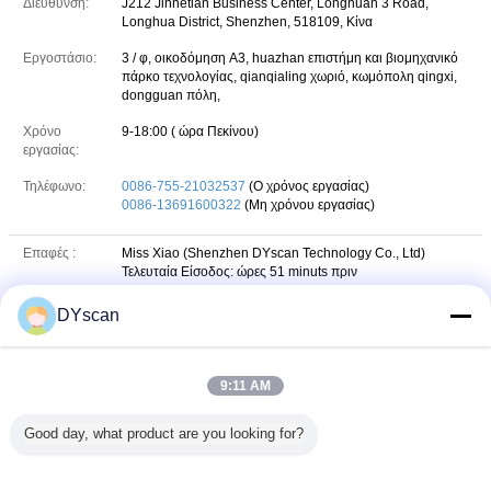
Διεύθυνση:
J212 Jinhetian Business Center, Longhuan 3 Road,
Longhua District, Shenzhen, 518109, Κίνα
Εργοστάσιο:
3 / φ, οικοδόμηση A3, huazhan επιστήμη και βιομηχανικό
πάρκο τεχνολογίας, qianqialing χωριό, κωμόπολη qingxi,
dongguan πόλη,
Χρόνο
9-18:00 ( ώρα Πεκίνου)
εργασίας:
Τηλέφωνο:
0086-755-21032537
(Ο χρόνος εργασίας)
0086-13691600322
(Μη χρόνου εργασίας)
Επαφές :
Miss Xiao (Shenzhen DYscan Technology Co., Ltd)
Τελευταία Είσοδος: ώρες 51 minuts πριν
Τηλέφωνο :
13691600322
DYscan
+8613691600322
Whatsapp
WHATSAPP :
9:11 AM
13691600322
skype
Skype :
Good day, what product are you looking for?
13691600322
wechat
WeChat :
E-mail :
sales12@dyscan.com