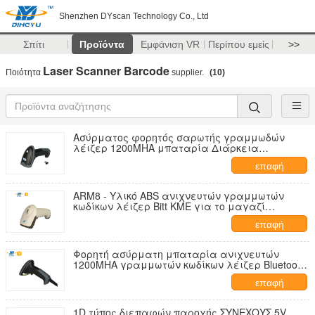
Shenzhen DYscan Technology Co., Ltd
Σπίτι
Προϊόντα
Εμφάνιση VR
Περίπου εμείς
>>
Laser Scanner Barcode
Ποιότητα
supplier.
(10)
Ασύρματος φορητός σαρωτής γραμμωδών
λέιζερ 1200MHA μπαταρία Διάρκεια
εργασίας DS5320G
επαφή
ARM8 - Υλικό ABS ανιχνευτών γραμμωτών
κωδίκων λέιζερ Bitt ΚΜΕ για το μαγαζί
λιανικής πώλησης υπεραγορών
επαφή
Φορητή ασύρματη μπαταρία ανιχνευτών
1200MHA γραμμωτών κωδίκων λέιζερ Bluetooth
για την υπεραγορά
επαφή
1D τύπος διεπαφών παροχής ΣΥΝΕΧΟΥΣ 5V