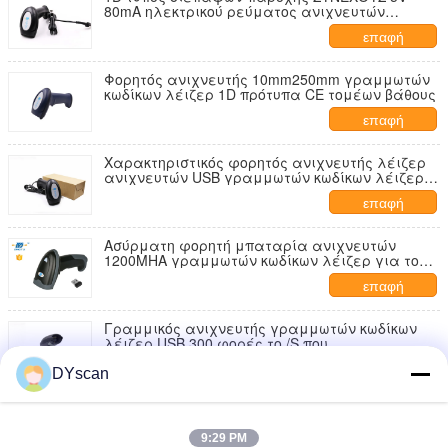
80mA ηλεκτρικού ρεύματος ανιχνευτών
γραμμωτών κωδίκων λέιζερ USB
επαφή
Φορητός ανιχνευτής 10mm250mm γραμμωτών
κωδίκων λέιζερ 1D πρότυπα CE τομέων βάθους
επαφή
Χαρακτηριστικός φορητός ανιχνευτής λέιζερ
ανιχνευτών USB γραμμωτών κωδίκων λέιζερ
προϊόντων
επαφή
Ασύρματη φορητή μπαταρία ανιχνευτών
1200MHA γραμμωτών κωδίκων λέιζερ για το
μακροχρόνιο χρόνο DS5320G εργασίας
επαφή
Γραμμικός ανιχνευτής γραμμωτών κωδίκων
λέιζερ USB 300 φορές το /S που
αποκωδικοποιεί την έγκριση ταχύτητας FC
επαφή
DYscan
Φορητός φορητός ανιχνευτής κώδικα Qr
λέιζερ, τριανταδυάμπιτος ΚΜΕ ανιχνευτής
γραμμωτών κωδίκων λέιζερ ασύρματος
9:29 PM