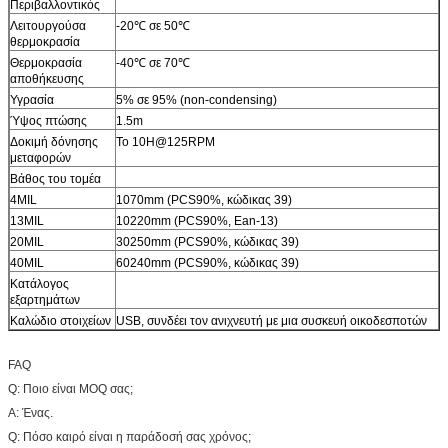
Περιβαλλοντικός
Λειτουργούσα
-20℃ σε 50℃
θερμοκρασία
Θερμοκρασία
-40℃ σε 70℃
αποθήκευσης
Υγρασία
5% σε 95% (non-condensing)
Ύψος πτώσης
1.5m
Δοκιμή δόνησης
Το 10H@125RPM
μεταφορών
Βάθος του τομέα
4MIL
1070mm (PCS90%, κώδικας 39)
13MIL
10220mm (PCS90%, Ean-13)
20MIL
30250mm (PCS90%, κώδικας 39)
40MIL
60240mm (PCS90%, κώδικας 39)
Κατάλογος
εξαρτημάτων
Καλώδιο στοιχείων
USB, συνδέει τον ανιχνευτή με μια συσκευή οικοδεσποτών
FAQ
Q: Ποιο είναι MOQ σας;
Α: Ένας.
Q: Πόσο καιρό είναι η παράδοσή σας χρόνος;