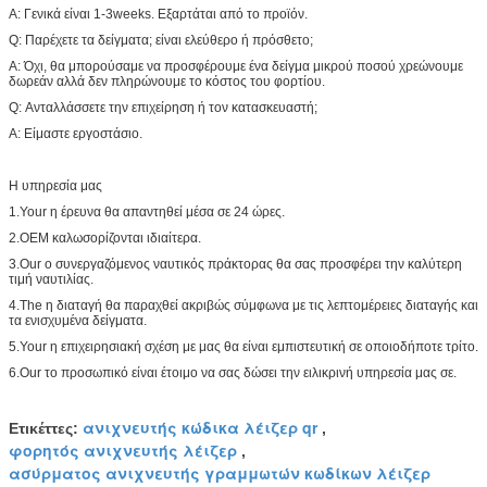
Α: Γενικά είναι 1-3weeks. Εξαρτάται από το προϊόν.
Q: Παρέχετε τα δείγματα; είναι ελεύθερο ή πρόσθετο;
Α: Όχι, θα μπορούσαμε να προσφέρουμε ένα δείγμα μικρού ποσού χρεώνουμε
δωρεάν αλλά δεν πληρώνουμε το κόστος του φορτίου.
Q: Ανταλλάσσετε την επιχείρηση ή τον κατασκευαστή;
Α: Είμαστε εργοστάσιο.
Η υπηρεσία μας
1.Your η έρευνα θα απαντηθεί μέσα σε 24 ώρες.
2.OEM καλωσορίζονται ιδιαίτερα.
3.Our ο συνεργαζόμενος ναυτικός πράκτορας θα σας προσφέρει την καλύτερη
τιμή ναυτιλίας.
4.The η διαταγή θα παραχθεί ακριβώς σύμφωνα με τις λεπτομέρειες διαταγής και
τα ενισχυμένα δείγματα.
5.Your η επιχειρησιακή σχέση με μας θα είναι εμπιστευτική σε οποιοδήποτε τρίτο.
6.Our το προσωπικό είναι έτοιμο να σας δώσει την ειλικρινή υπηρεσία μας σε.
ανιχνευτής κώδικα λέιζερ qr
Ετικέττες:
,
φορητός ανιχνευτής λέιζερ
,
ασύρματος ανιχνευτής γραμμωτών κωδίκων λέιζερ