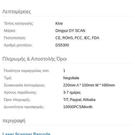
Λεπτομέρειες
Τόπος καταγωγής:
Κίνα
Μάρκα:
Dingyu/ DY SCAN
Πιστοποίηση:
CE, ROHS, FCC, IEC, FDA
Αριθμό μοντέλου:
DS5300
Πληρωμής & Αποστολής Όροι
Ποσότητα παραγγελίας min:
1
Τιμή:
Negotiate
Συσκευασία λεπτομέρειες:
220mm Λ * 100mm W * H80mm
Χρόνος παράδοσης:
3-7 ημέρες
Όροι πληρωμής:
T/T, Paypal, Alibaba
Δυνατότητα προσφοράς:
10000PCS/Month
περιγραφή
Laser Scanner Barcode