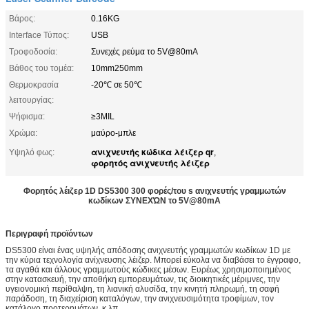
Βάρος:
0.16KG
Interface Τύπος:
USB
Τροφοδοσία:
Συνεχές ρεύμα το 5V@80mA
Βάθος του τομέα:
10mm250mm
Θερμοκρασία
-20℃ σε 50℃
λειτουργίας:
Ψήφισμα:
≥3MIL
Χρώμα:
μαύρο-μπλε
ανιχνευτής κώδικα λέιζερ qr
Υψηλό φως:
,
φορητός ανιχνευτής λέιζερ
Φορητός λέιζερ 1D DS5300 300 φορές/του s ανιχνευτής γραμμωτών
κωδίκων ΣΥΝΕΧΏΝ το 5V@80mA
Περιγραφή προϊόντων
DS5300 είναι ένας υψηλής απόδοσης ανιχνευτής γραμμωτών κωδίκων 1D με
την κύρια τεχνολογία ανίχνευσης λέιζερ. Μπορεί εύκολα να διαβάσει το έγγραφο,
τα αγαθά και άλλους γραμμωτούς κώδικες μέσων. Ευρέως χρησιμοποιημένος
στην κατασκευή, την αποθήκη εμπορευμάτων, τις διοικητικές μέριμνες, την
υγειονομική περίθαλψη, τη λιανική αλυσίδα, την κινητή πληρωμή, τη σαφή
παράδοση, τη διαχείριση καταλόγων, την ανιχνευσιμότητα τροφίμων, τον
κατάλογο προτερημάτων, κ.λπ.