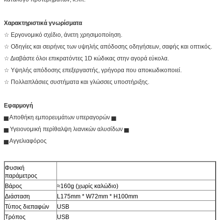
Χαρακτηριστικά γνωρίσματα
☆ Εργονομικό σχέδιο, άνετη χρησιμοποίηση.
☆ Οδηγίες και σειρήνες των υψηλής απόδοσης οδηγήσεων, σαφής και οπτικός.
☆ Διαβάστε όλοι επικρατόντες 1D κώδικας στην αγορά εύκολα.
☆ Υψηλής απόδοσης επεξεργαστής, γρήγορα που αποκωδικοποιεί.
☆ Πολλαπλάσιες συστήματα και γλώσσες υποστήριξης.
Εφαρμογή
▅ Αποθήκη εμπορευμάτων υπεραγορών ▅
▅ Υγειονομική περίθαλψη λιανικών αλυσίδων ▅
▅ Αγγελιαφόρος
Φυσική
παράμετρος
Βάρος
≈160g (χωρίς καλώδιο)
Διάσταση
L175mm * W72mm * H100mm
Τύπος διεπαφών
USB
Τρόπος
USB