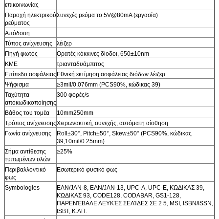
επικοινωνίας
Παροχή ηλεκτρικού
Συνεχές ρεύμα το 5V@80mA (εργασία)
ρεύματος
Απόδοση
Τύπος ανίχνευσης
λέιζερ
Πηγή φωτός
Ορατές κόκκινες δίοδοι, 650±10nm
ΚΜΕ
τριανταδυάμπιτος
Επίπεδο ασφάλειας
Εθνική εκτίμηση ασφάλειας διόδων λέιζερ
Ψήφισμα
≥3mil/0.076mm (PCS90%, κώδικας 39)
Ταχύτητα
300 φορές/s
αποκωδικοποίησης
Βάθος του τομέα
10mm250mm
Τρόπος ανίχνευσης
Χειρωνακτική, συνεχής, αυτόματη αίσθηση
Γωνία ανίχνευσης
Roll±30°, Pitch±50°, Skew±50° (PCS90%, κώδικας
39,10mil/0.25mm)
Σήμα αντίθεσης
≥25%
τυπωμένων υλών
Περιβαλλοντικό
Εσωτερικό φυσικό φως
φως
Symbologies
EAN/JAN-8, EAN/JAN-13, UPC-Α, UPC-Ε, ΚΏΔΙΚΑΣ 39,
ΚΏΔΙΚΑΣ 93, CODE128, CODABAR, GS1-128,
ΠΑΡΕΝΈΒΑΛΕ ΛΕΥΚΈΣ ΣΕΛΊΔΕΣ ΣΕ 2 5, MSI, ISBN/ISSN,
ISBT, Κ.ΛΠ.