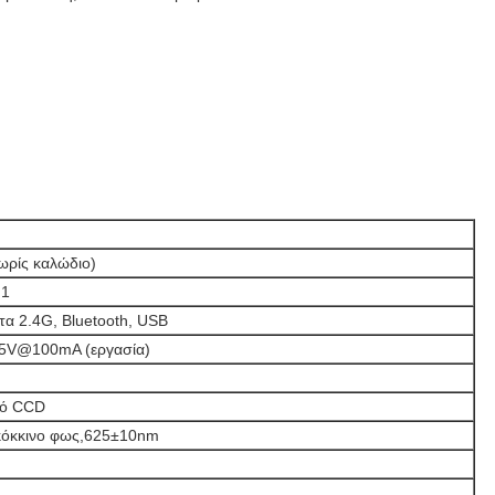
ωρίς καλώδιο)
 1
α 2.4G, Bluetooth, USB
 5V@100mA (εργασία)
κό CCD
κόκκινο φως,625±10nm