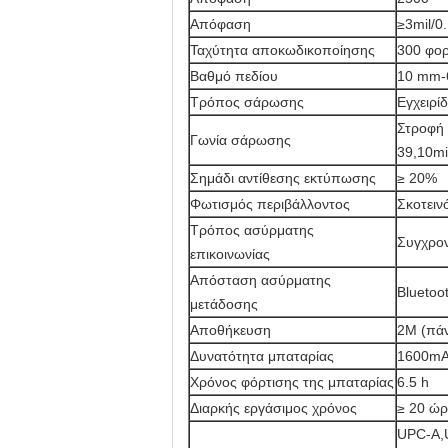
Απόφαση
≥3mil/0
Ταχύτητα αποκωδικοποίησης
300 φορ
Βαθμό πεδίου
10 mm-
Τρόπος σάρωσης
Εγχειρί
Στροφή 
Γωνία σάρωσης
39,10mi
Σημάδι αντίθεσης εκτύπωσης
≥ 20%
Φωτισμός περιβάλλοντος
Σκοτειν
Τρόπος ασύρματης
Συγχρον
επικοινωνίας
Απόσταση ασύρματης
Bluetoo
μετάδοσης
Αποθήκευση
2M (πά
Δυνατότητα μπαταρίας
1600m
Χρόνος φόρτισης της μπαταρίας
6.5 h
Διαρκής εργάσιμος χρόνος
≥ 20 ώρ
UPC-A,