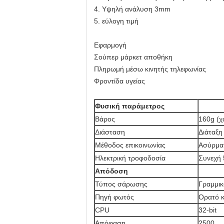
4. Υψηλή ανάλυση 3mm
5. εύλογη τιμή
Εφαρμογή
Σούπερ μάρκετ αποθήκη
Πληρωμή μέσω κινητής τηλεφωνίας
Φροντίδα υγείας
Φυσική παράμετρος
Βάρος
160g (χ
Διάσταση
Διάταξη
Μέθοδος επικοινωνίας
Ασύρματ
Ηλεκτρική τροφοδοσία
Συνεχή
Απόδοση
Τύπος σάρωσης
Γραμμι
Πηγή φωτός
Ορατό 
CPU
32-bit
Απόφαση
2500