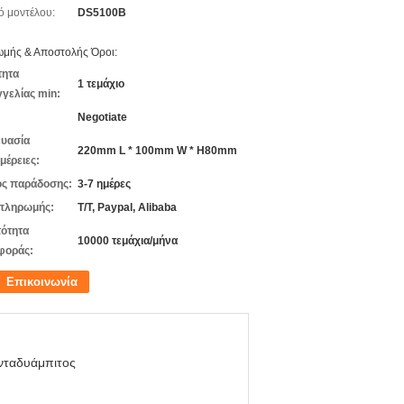
ό μοντέλου:
DS5100B
μής & Αποστολής Όροι:
τητα
1 τεμάχιο
γελίας min:
Negotiate
υασία
220mm L * 100mm W * H80mm
μέρειες:
ς παράδοσης:
3-7 ημέρες
πληρωμής:
T/T, Paypal, Alibaba
ότητα
10000 τεμάχια/μήνα
φοράς:
Επικοινωνία
νταδυάμπιτος