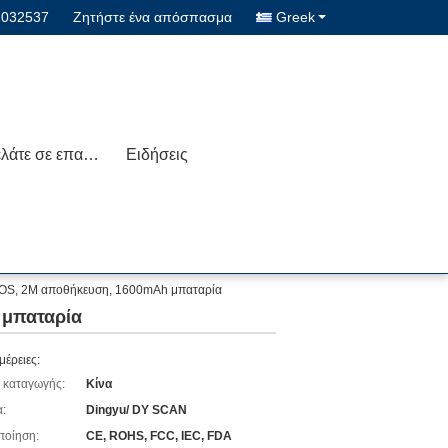
1032537
Ζητήστε ένα απόσπασμα
Greek
Μας ελάτε σε επαφή με
Ειδήσεις
/iOS, 2M αποθήκευση, 1600mAh μπαταρία
 μπαταρία
μέρειες:
 καταγωγής:
Κίνα
:
Dingyu/ DY SCAN
ποίηση:
CE, ROHS, FCC, IEC, FDA