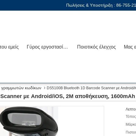
Πωλήσεις & Υποστήριξη :
86-755-2
που εμείς
Γύρος εργοστασίων
Ποιοτικός έλεγχος
ς γραμμωτών κωδίκων
DS5100B Bluetooth 1D Barcode Scanner με Android
 Scanner με Android/iOS, 2M αποθήκευση, 1600mAh
Λεπτο
Τόπος
Μάρκα
Πιστο