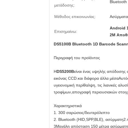
Bluetoot
μετάδοσης:
Μέθοδος επικοινωνίας:
Ασύρματα 
Android 
Επισημαίνω:
2M Αποθή
DS5100B Bluetooth 1D Barcode Scan
Περιγραφή του προϊόντος
Η
DS5200B
είναι ένας υψηλής απόδοσης 
εικόνας CCD.και διάφορα άλλα μέσαΑυτός
υγειονομική περίθαλψη, τις λιανικές αλυ
τροφίμων,απογραφή περιουσιακών στοιχε
Χαρακτηριστικά
1. 300 σαρώσεις/δευτερόλεπτο
2. Bluetooth (HID,SPP,BLE), ασύρματη2.
3Μεγάλη απόσταση 150 μέτρα ασύρματη 