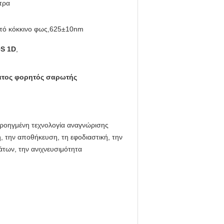
τρα
τό κόκκινο φως,625±10nm
OS 1D
,
ματος φορητός σαρωτής
προηγμένη τεχνολογία αναγνώρισης
 την αποθήκευση, τη εφοδιαστική, την
μάτων, την ανιχνευσιμότητα