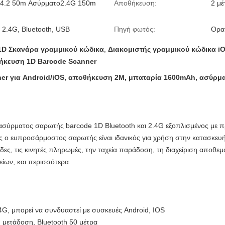
h 4.2 50m Ασύρματο2.4G 150m
Αποθήκευση:
2 μέ
2.4G, Bluetooth, USB
Πηγή φωτός:
Ορα
1D Σκανάρα γραμμικού κώδικα
,
Διακομιστής γραμμικού κώδικα i
κευση 1D Barcode Scanner
ner για Android/iOS, αποθήκευση 2M, μπαταρία 1600mAh, ασύρ
ασύρματος σαρωτής barcode 1D Bluetooth και 2.4G εξοπλισμένος με 
 ο ευπροσάρμοστος σαρωτής είναι ιδανικός για χρήση στην κατασκευή,
σίδες, τις κινητές πληρωμές, την ταχεία παράδοση, τη διαχείριση αποθε
ίων, και περισσότερα.
4G, μπορεί να συνδυαστεί με συσκευές Android, IOS
μετάδοση, Bluetooth 50 μέτρα