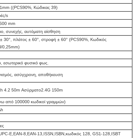
.1mm ((PCS90%, Κώδικας 39)
ές/s
600 mm
διο, συνεχής, αυτόματη αίσθηση
± 30°, πλάτος ± 60°, στροφή ± 60° (PCS90%, Κωδικός
l/0,25mm)
ό, εσωτερικό φυσικό φως.
ισμός, ασύγχρονη, αποθήκευση
th 4.2 50m Ασύρματο2.4G 150m
νω από 100000 κωδικοί γραμμών)
Ah
ες
UPC-E,EAN-8,EAN-13,ISSN,ISBN,κωδικός 128, GS1-128,ISBT