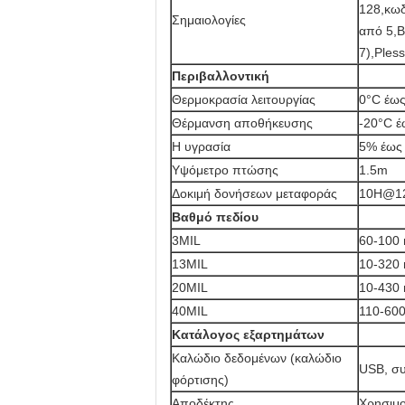
128,κωδ
Σημαιολογίες
από 5,Β
7),Ples
Περιβαλλοντική
Θερμοκρασία λειτουργίας
0°C έω
Θέρμανση αποθήκευσης
-20°C έ
Η υγρασία
5% έως 
Υψόμετρο πτώσης
1.5m
Δοκιμή δονήσεων μεταφοράς
10H@1
Βαθμό πεδίου
3MIL
60-100
13MIL
10-320
20MIL
10-430
40MIL
110-60
Κατάλογος εξαρτημάτων
Καλώδιο δεδομένων (καλώδιο
USB, συ
φόρτισης)
Αποδέκτης
Χρησιμο