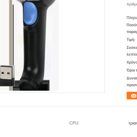
Αριθμ
Πληρω
Ποσό
παραγ
Τιμή:
Συσκε
λεπτο
Χρόνο
Όροι 
Δυνατ
προσ
h
CPU:
τρια