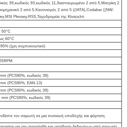
ικός 39,κωδικός 93,κωδικός 11,διασταυρωμένο 2 από 5,Ματρίκη 2
ιομηχανικό 2 από 5,Κανονισμός 2 από 5 ((IATA),Codabar ((NW-
sey,MSI Plessey,RSS,Ταχυδρομεία της Κίναςκλπ.
ς 50°C
ως 60°C
95% ((μη συμπυκνωτικό)
25RPM
 mm (PCS90%, κωδικός 39)
 mm (PCS90%, EAN-13)
 mm (PCS90%, κωδικός 39)
0 mm (PCS90%, κωδικός 39)
νδέστε τον σαρωτή σε μια συσκευή υποδοχής και φόρτιση.
ποιείται για την παραλαβή και μετάδοση δεδομένων από σαρωτές.