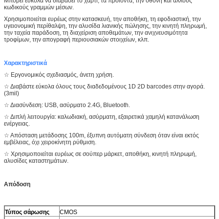
Μπορεί εύκολα να διαβάσει το χαρτί, τα προϊόντα, την οθόνη και άλλους
κωδικούς γραμμών μέσων.
Χρησιμοποιείται ευρέως στην κατασκευή, την αποθήκη, τη εφοδιαστική, την
υγειονομική περίθαλψη, την αλυσίδα λιανικής πώλησης, την κινητή πληρωμή,
την ταχεία παράδοση, τη διαχείριση αποθεμάτων, την ανιχνευσιμότητα
τροφίμων, την απογραφή περιουσιακών στοιχείων, κλπ.
Χαρακτηριστικά
☆ Εργονομικός σχεδιασμός, άνετη χρήση.
☆ Διαβάστε εύκολα όλους τους διαδεδομένους 1D 2D barcodes στην αγορά.
(3mil)
☆ Διασύνδεση: USB, ασύρματο 2.4G, Bluetooth.
☆ Διπλή λειτουργία: καλωδιακή, ασύρματη, εξαιρετικά χαμηλή κατανάλωση
ενέργειας.
☆ Απόσταση μετάδοσης 100m, έξυπνη αυτόματη σύνδεση όταν είναι εκτός
εμβέλειας, όχι χειροκίνητη ρύθμιση.
☆ Χρησιμοποιείται ευρέως σε σούπερ μάρκετ, αποθήκη, κινητή πληρωμή,
αλυσίδες καταστημάτων.
Απόδοση
Τύπος σάρωσης
CMOS