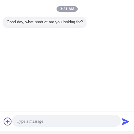
3:31 AM
FQA:
Good day, what product are you looking for?
Ε1: Πώς εξασφαλίζετε την υψηλή ποιότητα των σαρωτών barcode σας;
DYscan: Είμαστε ένας επαγγελματίας κατασκευαστής και κατασκευαστής
σαρωτών barcode, με 18 χρόνια εκτεταμένης εμπειρίας στον τομέα.
Έχουμε μια ειδική ομάδα QC και χρησιμοποιούμε προηγμένο εξοπλισμό
δοκιμών (δοκιμασία ηλικίας κινητήρα, μηχανή κάμψης σύρματος, δοκιμή ζωής
διακόπτη, δοκιμή αντοχής σε σοκ).
Όλοι οι σαρωτές barcode είναι πιστοποιημένοι από CE, FCC και ROHS, μεταξύ
άλλων.
Ε2: Πώς διαχειρίζεστε τον έλεγχο ποιότητας;
Η δοκιμή κάμψης καλωδίου και η δοκιμή αντοχής κουμπιού ξεπερνούν το 1
εκατομμύριο κύκλους.
Ε3: Ποια είναι η περίοδος εγγύησης για τους σαρωτές barcode σας;
- 12 μήνες.
Ε4: Πώς διατηρείτε σταθερή απόδοση;
συζήτηση
Ζητήστε ένα
DYscan: Εφαρμόζουμε μια απλοποιημένη διαδικασία παραγωγής.
απόσπασμα