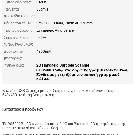
Τύπος σάρωσης:
CMOS
Ταχύτητα
35cm/s
αποκωδικοποίησης:
Βάθος του τομέα:
3mil:50~130mm,13mil:50~270mm
Τρόπος σάρωσης:
Εγχειρίδιο, Auto Sense
Σήμα αντίθεσης
≥20%
τυπωμένων υλών:
Δυνατότητα
4800mAh
μπαταρίας:
2D Handheld Barcode Scanner
Υψηλό φως:
,
640x480 Χονδρικός σαρωτής γραμμικών κωδικών
,
Σύνδεσμος χειριζόμενου σαρωτή γραμμικού
κώδικα
Καλώδιο USB Χεριόχρηστος 2D σαρωτής γραμμικών κωδικών με σύρμα
640x480 ανάλυση Αντι-ρίπτωση
Καταστροφή προϊόντων
Το DS5220BL-2D είναι ασύρματος 2.4G και Bluetooth 2D φορητός σαρωτής
barcode με καλή αντοχή σε πτώση.