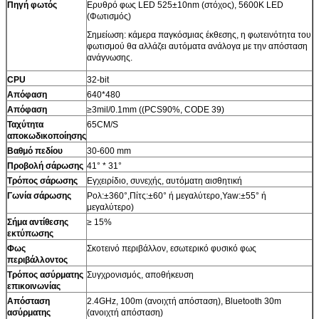
Πηγή φωτός
Ερυθρό φως LED 525±10nm (στόχος), 5600K LED
(Φωτισμός)
Σημείωση: κάμερα παγκόσμιας έκθεσης, η φωτεινότητα του
φωτισμού θα αλλάζει αυτόματα ανάλογα με την απόσταση
ανάγνωσης.
CPU
32-bit
Απόφαση
640*480
Απόφαση
≥3mil/0.1mm ((PCS90%, CODE 39)
Ταχύτητα
65CM/S
αποκωδικοποίησης
Βαθμό πεδίου
30-600 mm
Προβολή σάρωσης
41° * 31°
Τρόπος σάρωσης
Εγχειρίδιο, συνεχής, αυτόματη αισθητική
Γωνία σάρωσης
Ρολ:±360°,Πίτς:±60° ή μεγαλύτερο,Yaw:±55° ή
μεγαλύτερο)
Σήμα αντίθεσης
≥ 15%
εκτύπωσης
Φως
Σκοτεινό περιβάλλον, εσωτερικό φυσικό φως
περιβάλλοντος
Τρόπος ασύρματης
Συγχρονισμός, αποθήκευση
επικοινωνίας
Απόσταση
2.4GHz, 100m (ανοιχτή απόσταση), Bluetooth 30m
ασύρματης
(ανοιχτή απόσταση)