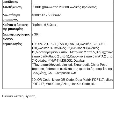
μετάδοσης
Αποθήκευση
350KB ((πάνω από 20.000 κωδικός προϊόντος)
Δυνατότητα
4800mAh - 5000mAh
μπαταρίας
Χρόνος φόρτισης
Περίπου 6,5 ώρες.
της μπαταρίας
Διαρκής εργάσιμος
≥ 36 h
χρόνος
Σημαιολογίες
1D:UPC-A,UPC-E,EAN-8,EAN-13,κωδικός 128, GS1-
128,κωδικός 39,κωδικός 32,κωδικός 93,κωδικός
11,Διασταυρωμένο 2 από 5,Ματρίκας 2 από 5,Βιομηχανικό
2 από 5 ((Καθαρό 2 από 5),Κανονικό 2 από 5 ((IATA 2 από
5),Codabar ((NW-7),MSI,GS1 Databar
((Παντοκατεύθυνση), Limited, Expanded), China Post,
Tepepen, Febraban (κωδικός της τραπεζικής εταιρείας της
Βραζιλίας), GS1 Composite κλπ.
2D: QR Code, Micro QR Code, Data Matrix,PDF417, Micro
PDF 417, MaxiCode, Aztec, HanXin Code, κλπ.
Εικόνα λεπτομέρειας