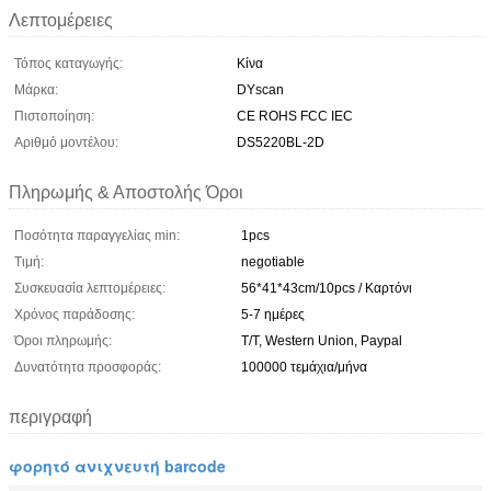
Λεπτομέρειες
Τόπος καταγωγής:
Κίνα
Μάρκα:
DYscan
Πιστοποίηση:
CE ROHS FCC IEC
Αριθμό μοντέλου:
DS5220BL-2D
Πληρωμής & Αποστολής Όροι
Ποσότητα παραγγελίας min:
1pcs
Τιμή:
negotiable
Συσκευασία λεπτομέρειες:
56*41*43cm/10pcs / Καρτόνι
Χρόνος παράδοσης:
5-7 ημέρες
Όροι πληρωμής:
Τ/Τ, Western Union, Paypal
Δυνατότητα προσφοράς:
100000 τεμάχια/μήνα
περιγραφή
φορητό ανιχνευτή barcode