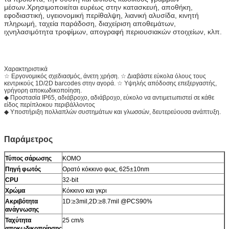
μέσων.Χρησιμοποιείται ευρέως στην κατασκευή, αποθήκη,
εφοδιαστική, υγειονομική περίθαλψη, λιανική αλυσίδα, κινητή
πληρωμή, ταχεία παράδοση, διαχείριση αποθεμάτων,
ιχνηλασιμότητα τροφίμων, απογραφή περιουσιακών στοιχείων, κλπ.
Χαρακτηριστικά
☆ Εργονομικός σχεδιασμός, άνετη χρήση. ☆ Διαβάστε εύκολα όλους τους
κεντρικούς 1D/2D barcodes στην αγορά. ☆ Υψηλής απόδοσης επεξεργαστής,
γρήγορη αποκωδικοποίηση.
◆ Προστασία IP65, αδιάβροχο, αδιάβροχο, εύκολο να αντιμετωπιστεί σε κάθε
είδος περίπλοκου περιβάλλοντος
◆ Υποστήριξη πολλαπλών συστημάτων και γλωσσών, δευτερεύουσα ανάπτυξη.
Παράμετρος
Τύπος σάρωσης
ΚΟΜΟ
Πηγή φωτός
Ορατό κόκκινο φως, 625±10nm
CPU
32-bit
Χρώμα
Κόκκινο και γκρι
Ακριβότητα
1D:≥3mil,2D:≥8.7mil @PCS90%
ανάγνωσης
Ταχύτητα
25 cm/s
αποκωδικοποίησης