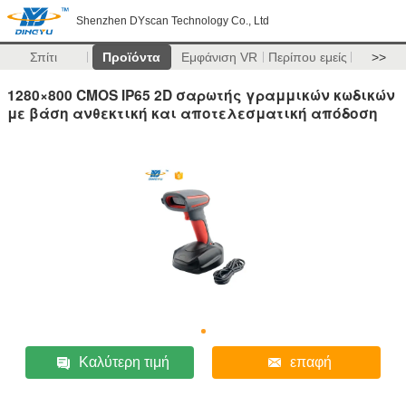
Shenzhen DYscan Technology Co., Ltd
Σπίτι
Προϊόντα
Εμφάνιση VR
Περίπου εμείς
>>
1280×800 CMOS IP65 2D σαρωτής γραμμικών κωδικών
με βάση ανθεκτική και αποτελεσματική απόδοση
Καλύτερη τιμή
επαφή