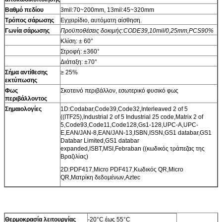
Βαθμό πεδίου
3mil:70~200mm, 13mil:45~320mm
Τρόπος σάρωσης
Εγχειρίδιο, αυτόματη αίσθηση.
Γωνία σάρωσης
Προϋποθέσεις δοκιμής:CODE39,10mil/0,25mm,PCS90%
Κλίση: ± 60°
Στροφή: ±360°
Διάταξη: ±70°
Σήμα αντίθεσης
≥ 25%
εκτύπωσης
Φως
Σκοτεινό περιβάλλον, εσωτερικό φυσικό φως
περιβάλλοντος
Σημαιολογίες
1D:Codabar,Code39,Code32,Interleaved 2 of 5
((ITF25),Industrial 2 of 5 Industrial 25 code,Matrix 2 of
5,Code93,Code11,Code128,Gs1-128,UPC-A,UPC-
E,EAN/JAN-8,EAN/JAN-13,ISBN,ISSN,GS1 databar,GS1
Databar Limited,GS1 databar
expanded,ISBT,MSI,Febraban ((κωδικός τράπεζας της
Βραζιλίας)
2D:PDF417,Micro PDF417,Κωδικός QR,Micro
QR,Ματρίκη δεδομένων,Aztec
Θερμοκρασία λειτουργίας
-20°C έως 55°C