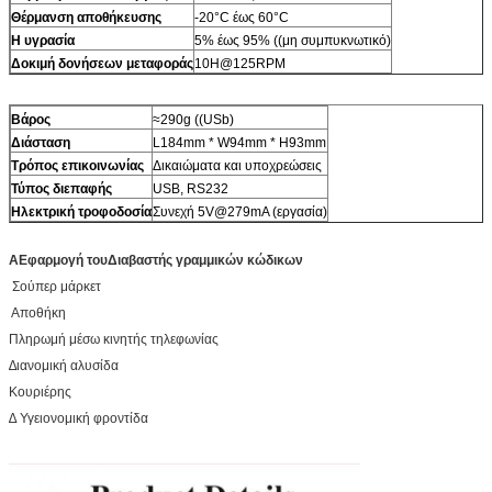
Θέρμανση αποθήκευσης
-20°C έως 60°C
Η υγρασία
5% έως 95% ((μη συμπυκνωτικό)
Δοκιμή δονήσεων μεταφοράς
10H@125RPM
Βάρος
≈290g ((USb)
Διάσταση
L184mm * W94mm * H93mm
Τρόπος επικοινωνίας
Δικαιώματα και υποχρεώσεις
Τύπος διεπαφής
USB, RS232
Ηλεκτρική τροφοδοσία
Συνεχή 5V@279mA (εργασία)
Α
Εφαρμογή του
Διαβαστής γραμμικών κώδικων
️ Σούπερ μάρκετ
️ Αποθήκη
Πληρωμή μέσω κινητής τηλεφωνίας
∆ιανομική αλυσίδα
Κουριέρης
∆ Υγειονομική φροντίδα