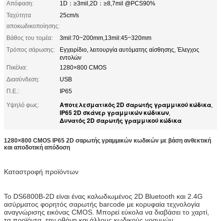
Απόφαση:
1D：≥3mil,2D：≥8,7mil @PCS90%
Ταχύτητα
25cm/s
αποκωδικοποίησης:
Βάθος του τομέα:
3mil:70~200mm,13mil:45~320mm
Τρόπος σάρωσης:
Εγχειρίδιο, λειτουργία αυτόματης αίσθησης, Έλεγχος
εντολών
Πικέλια:
1280×800 CMOS
Διασύνδεση:
USB
Π.Ε.:
IP65
Αποτελεσματικός 2D σαρωτής γραμμικού κώδικα
Υψηλό φως:
,
IP65 2D σκάνερ γραμμικών κώδικων
,
Δυνατός 2D σαρωτής γραμμικού κώδικα
1280×800 CMOS IP65 2D σαρωτής γραμμικών κωδικών με βάση ανθεκτική
και αποδοτική απόδοση
Καταστροφή προϊόντων
Το DS6800B-2D είναι ένας καλωδιωμένος 2D Bluetooth και 2.4G
ασύρματος φορητός σαρωτής barcode με κορυφαία τεχνολογία
αναγνώρισης εικόνας CMOS. Μπορεί εύκολα να διαβάσει το χαρτί,
τα προϊόντα, την οθόνη και άλλους κωδικούς γραμμών