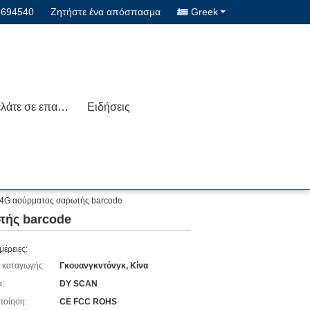
3694540
Ζητήστε ένα απόσπασμα
Greek
Μας ελάτε σε επαφή με
Ειδήσεις
.4G ασύρματος σαρωτής barcode
τής barcode
μέρειες:
 καταγωγής:
Γκουανγκντόνγκ, Κίνα
:
DY SCAN
ποίηση:
CE FCC ROHS