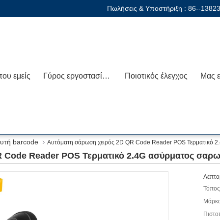
Πωλήσεις & Υποστήριξη :
86--1382
που εμείς
Γύρος εργοστασίων
Ποιοτικός έλεγχος
ευτή barcode
Αυτόματη σάρωση χειρός 2D QR Code Reader POS Τερματικό 2
 Code Reader POS Τερματικό 2.4G ασύρματος σαρω
Λεπτο
Τόπος
Μάρκα
Πιστο