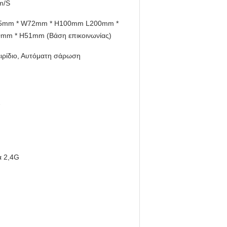
m/S
5mm * W72mm * H100mm L200mm *
mm * H51mm (Βάση επικοινωνίας)
ιρίδιο, Αυτόματη σάρωση
2
α 2,4G