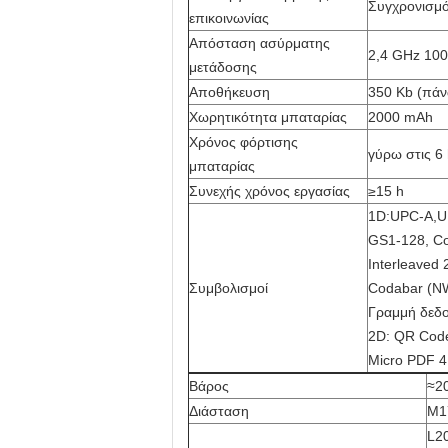
Συγχρονισμ
επικοινωνίας
Απόσταση ασύρματης
2,4 GHz 100
μετάδοσης
Αποθήκευση
350 Kb (πάν
Χωρητικότητα μπαταρίας
2000 mAh
Χρόνος φόρτισης
γύρω στις 6
μπαταρίας
Συνεχής χρόνος εργασίας
≥15 h
1D:UPC-A,U
GS1-128, Co
Interleaved 2
Συμβολισμοί
Codabar (NW
Γραμμή δεδο
2D: QR Code
Micro PDF 41
Βάρος
≈20
Διάσταση
Μ1
L2