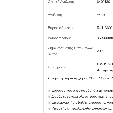
Οπτική Ανάλυση:
640*480
Ανάλυση:
≥4 εκ
Εύρος σάρωσης:
Roll±360°
Βάθος πεδίου:
35-500m
Σήμα αντίθεσης τυπωμένων
20%
υλών:
CMOS 2D
Επισημαίνω:
Αυτόματ
Αυτόματη σάρωση χειρός 2D QR Code R
☆ Εργονομικός σχεδιασμός, άνετη χρήση
☆ Διαβάστε εύκολα όλους τους mainstr
☆ Επεξεργαστής υψηλής απόδοσης, γρή
☆ Υποστήριξη πολλαπλών γλωσσών και