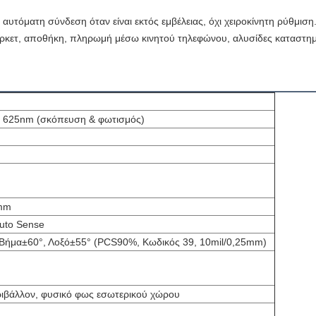
τόματη σύνδεση όταν είναι εκτός εμβέλειας, όχι χειροκίνητη ρύθμιση
άρκετ, αποθήκη, πληρωμή μέσω κινητού τηλεφώνου, αλυσίδες καταστη
D 625nm (σκόπευση & φωτισμός)
mm
Auto Sense
Βήμα±60°, Λοξό±55° (PCS90%, Κωδικός 39, 10mil/0,25mm)
ριβάλλον, φυσικό φως εσωτερικού χώρου