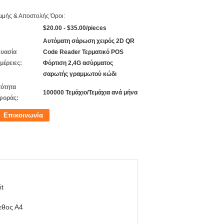
μής & Αποστολής Όροι:
$20.00 - $35.00/pieces
Αυτόματη σάρωση χειρός 2D QR
υασία
Code Reader Τερματικό POS
μέρειες:
Φόρτιση 2,4G ασύρματος
σαρωτής γραμμωτού κώδι
ότητα
100000 Τεμάχιο/Τεμάχια ανά μήνα
φοράς:
Επικοινωνία
it
εθος Α4