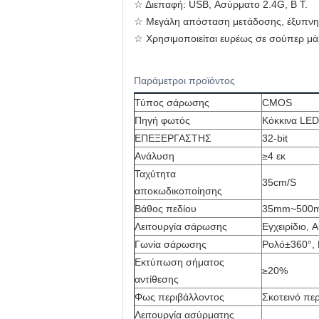
☆ Διεπαφή: USB, Ασύρματο 2.4G, B T.
☆ Μεγάλη απόσταση μετάδοσης, έξυπνη αυ
☆ Χρησιμοποιείται ευρέως σε σούπερ μ
Παράμετροι προϊόντος
Τύπος σάρωσης
CMOS
Πηγή φωτός
Κόκκινα LE
ΕΠΕΞΕΡΓΑΣΤΗΣ
32-bit
Ανάλυση
≥4 εκ
Ταχύτητα
35cm/S
αποκωδικοποίησης
Βάθος πεδίου
35mm~500
Λειτουργία σάρωσης
Εγχειρίδιο, 
Γωνία σάρωσης
Ρολό±360°, 
Εκτύπωση σήματος
≥20%
αντίθεσης
Φως περιβάλλοντος
Σκοτεινό πε
Λειτουργία ασύρματης