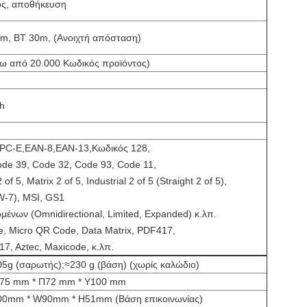
ός, αποθήκευση
m, BT 30m, (Ανοιχτή απόσταση)
ω από 20.000 Κωδικός προϊόντος)
 h
PC-E,EAN-8,EAN-13,Κωδικός 128,
de 39, Code 32, Code 93, Code 11,
 of 5, Matrix 2 of 5, Industrial 2 of 5 (Straight 2 of 5),
-7), MSI, GS1
μένων (Omnidirectional, Limited, Expanded) κ.λπ.
, Micro QR Code, Data Matrix, PDF417,
7, Aztec, Maxicode, κ.λπ.
5g (σαρωτής);≈230 g (βάση) (χωρίς καλώδιο)
75 mm * Π72 mm * Υ100 mm
00mm * W90mm * H51mm (Βάση επικοινωνίας)