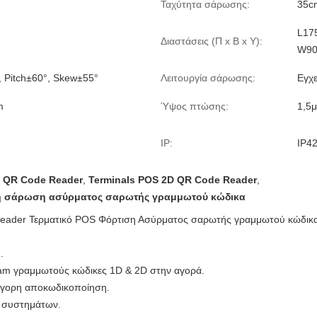
Ταχύτητα σάρωσης:
35c
L17
Διαστάσεις (Π x Β x Υ):
W90
, Pitch±60°, Skew±55°
Λειτουργία σάρωσης:
Εγχε
m
Ύψος πτώσης:
1,5μ
IP:
IP4
 QR Code Reader
,
Terminals POS 2D QR Code Reader
,
η σάρωση ασύρματος σαρωτής γραμμωτού κώδικα
eader Τερματικό POS Φόρτιση Ασύρματος σαρωτής γραμμωτού κώδικ
.
eam γραμμωτούς κώδικες 1D & 2D στην αγορά.
γορη αποκωδικοποίηση.
 συστημάτων.