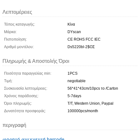
Λεπτομέρειες
Τόπος καταγωγής:
Κίνα
Μάρκα:
DYscan
Πιστοποίηση:
CE ROHS FCC IEC
Αριθμό μοντέλου:
Ds5220bl-2$ΟΣ
Πληρωμής & Αποστολής Όροι
Ποσότητα παραγγελίας min:
1PCS
Τιμή:
negotiable
Συσκευασία λεπτομέρειες:
56*41*43cm/10pcs το /Carton
Χρόνος παράδοσης:
5-7days
Όροι πληρωμής:
T/T, Western Union, Paypal
Δυνατότητα προσφοράς:
100000pcs/month
περιγραφή
φορητό ανιχνευτή barcode