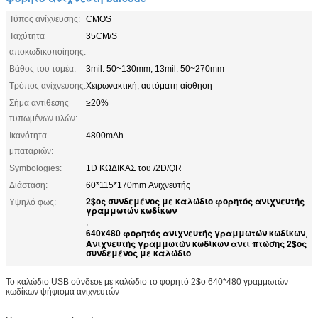
Τύπος ανίχνευσης:
CMOS
Ταχύτητα
35CM/S
αποκωδικοποίησης:
Βάθος του τομέα:
3mil: 50~130mm, 13mil: 50~270mm
Τρόπος ανίχνευσης:
Χειρωνακτική, αυτόματη αίσθηση
Σήμα αντίθεσης
≥20%
τυπωμένων υλών:
Ικανότητα
4800mAh
μπαταριών:
Symbologies:
1D ΚΩΔΙΚΑΣ του /2D/QR
Διάσταση:
60*115*170mm Ανιχνευτής
2$ος συνδεμένος με καλώδιο φορητός ανιχνευτής
Υψηλό φως:
γραμμωτών κωδίκων
,
640x480 φορητός ανιχνευτής γραμμωτών κωδίκων
,
Ανιχνευτής γραμμωτών κωδίκων αντι πτώσης 2$ος
συνδεμένος με καλώδιο
Το καλώδιο USB σύνδεσε με καλώδιο το φορητό 2$ο 640*480 γραμμωτών
κωδίκων ψήφισμα ανιχνευτών