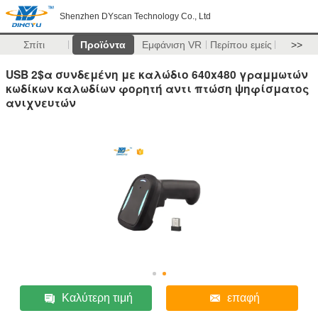
Shenzhen DYscan Technology Co., Ltd
Σπίτι
Προϊόντα
Εμφάνιση VR
Περίπου εμείς
>>
USB 2$α συνδεμένη με καλώδιο 640x480 γραμμωτών
κωδίκων καλωδίων φορητή αντι πτώση ψηφίσματος
ανιχνευτών
Καλύτερη τιμή
επαφή