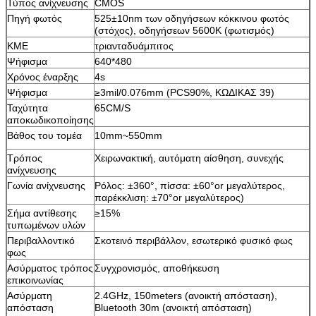
Τύπος ανίχνευσης
CMOS
Πηγή φωτός
525±10nm των οδηγήσεων κόκκινου φωτός
(στόχος), οδηγήσεων 5600K (φωτισμός)
ΚΜΕ
τριανταδυάμπιτος
Ψήφισμα
640*480
Χρόνος έναρξης
4s
Ψήφισμα
≥3mil/0.076mm (PCS90%, ΚΩΔΙΚΑΣ 39)
Ταχύτητα
65CM/S
αποκωδικοποίησης
Βάθος του τομέα
10mm~550mm
Τρόπος
Χειρωνακτική, αυτόματη αίσθηση, συνεχής
ανίχνευσης
Γωνία ανίχνευσης
Ρόλος: ±360°, πίσσα: ±60°or μεγαλύτερος,
παρέκκλιση: ±70°or μεγαλύτερος)
Σήμα αντίθεσης
≥15%
τυπωμένων υλών
Περιβαλλοντικό
Σκοτεινό περιβάλλον, εσωτερικό φυσικό φως
φως
Ασύρματος τρόπος
Συγχρονισμός, αποθήκευση
επικοινωνίας
Ασύρματη
2.4GHz, 150meters (ανοικτή απόσταση),
απόσταση
Bluetooth 30m (ανοικτή απόσταση)