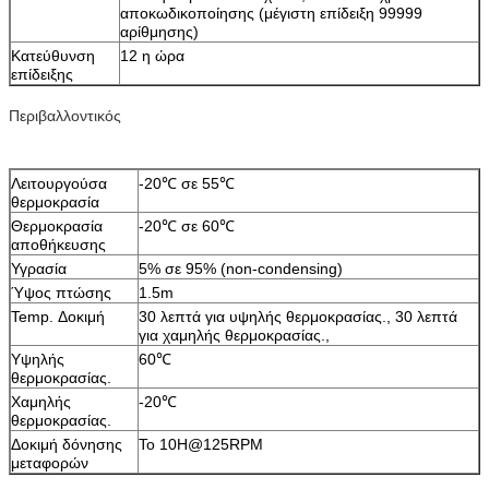
αποκωδικοποίησης (μέγιστη επίδειξη 99999
αρίθμησης)
Κατεύθυνση
12 η ώρα
επίδειξης
Περιβαλλοντικός
Λειτουργούσα
-20℃ σε 55℃
θερμοκρασία
Θερμοκρασία
-20℃ σε 60℃
αποθήκευσης
Υγρασία
5% σε 95% (non-condensing)
Ύψος πτώσης
1.5m
Temp. Δοκιμή
30 λεπτά για υψηλής θερμοκρασίας., 30 λεπτά
για χαμηλής θερμοκρασίας.,
Υψηλής
60℃
θερμοκρασίας.
Χαμηλής
-20℃
θερμοκρασίας.
Δοκιμή δόνησης
Το 10H@125RPM
μεταφορών