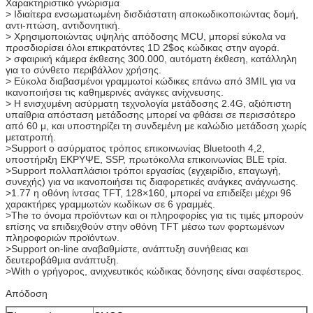
Χαρακτηριστικό γνώρισμα
> Ιδιαίτερα ενσωματωμένη δισδιάστατη αποκωδικοποιώντας δομή,
αντι-πτώση, αντιδονητική.
> Χρησιμοποιώντας υψηλής απόδοσης MCU, μπορεί εύκολα να
προσδιορίσει όλοι επικρατόντες 1D 2$ος κώδικας στην αγορά.
> σφαιρική κάμερα έκθεσης 300.000, αυτόματη έκθεση, κατάλληλη
για το σύνθετο περιβάλλον χρήσης.
> Εύκολα διαβασμένοι γραμμωτοί κώδικες επάνω από 3MIL για να
ικανοποιήσει τις καθημερινές ανάγκες ανίχνευσης.
> Η ενισχυμένη ασύρματη τεχνολογία μετάδοσης 2.4G, αξιόπιστη
υπαίθρια απόσταση μετάδοσης μπορεί να φθάσει σε περισσότερο
από 60 μ, και υποστηρίζει τη συνδεμένη με καλώδιο μετάδοση χωρίς
μετατροπή.
>Support ο ασύρματος τρόπος επικοινωνίας Bluetooth 4,2,
υποστήριξη ΕΚΡΥΨΕ, SSP, πρωτόκολλα επικοινωνίας BLE τρία.
>Support πολλαπλάσιοι τρόποι εργασίας (εγχειρίδιο, επαγωγή,
συνεχής) για να ικανοποιήσει τις διαφορετικές ανάγκες ανάγνωσης.
>1.77 η οθόνη ίντσας TFT, 128×160, μπορεί να επιδείξει μέχρι 96
χαρακτήρες γραμμωτών κωδίκων σε 6 γραμμές.
>The το όνομα προϊόντων και οι πληροφορίες για τις τιμές μπορούν
επίσης να επιδειχθούν στην οθόνη TFT μέσω των φορτωμένων
πληροφοριών προϊόντων.
>Support on-line αναβαθμίστε, ανάπτυξη συνήθειας και
δευτεροβάθμια ανάπτυξη.
>With ο γρήγορος, ανιχνευτικός κώδικας δόνησης είναι σαφέστερος.
Απόδοση