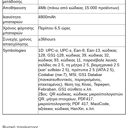
μετάδοσης
Αποθήκευση
4Mb (πάνω από κώδικας 15.000 προϊόντων)
Ικανότητα
4800mAh
μπαταριών
Χρόνος φόρτισης
Περίπου 6,5 ώρες
μπαταριών
Συνεχής χρόνος
≥36hours
απασχόλησης
Symbologies
1D: UPC-α, UPC-ε, Ean-8, Ean-13, κώδικας
128, GS1-128, κώδικας 39, κώδικας 32,
κώδικας 93, κώδικας 11, παρενέβαλε λευκές
σελίδες σε 2 5, τη μήτρα 2 5, βιομηχανικά 2 5
(κατ' ευθείαν 2 5), πρότυπα 2 5 (IATA 2 5),
Codabar (nw-7), MSI, GS1 Databar
(πανκατευθυντικός, περιορισμένος,
επεκταμένος), θέση της Κίνας, Tepepen,
Febraban, GS1 σύνθετο κ.λπ.
2$ος: QR κώδικας, κώδικας μικροϋπολογιστών
QR, μήτρα στοιχείων, PDF417,
μικροϋπολογιστής PDF 417, MaxiCode,
αζτέκικα, κώδικας HanXin, κ.λπ.
Φυσική παράμετρος