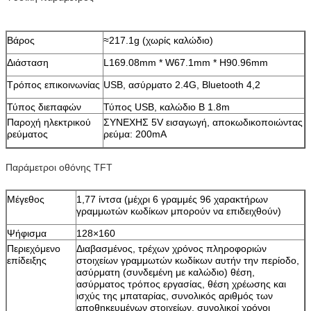
Βάρος
≈217.1g (χωρίς καλώδιο)
Διάσταση
L169.08mm * W67.1mm * H90.96mm
Τρόπος επικοινωνίας
USB, ασύρματο 2.4G, Bluetooth 4,2
Τύπος διεπαφών
Τύπος USB, καλώδιο Β 1.8m
Παροχή ηλεκτρικού
ΣΥΝΕΧΗΣ 5V εισαγωγή, αποκωδικοποιώντας
ρεύματος
ρεύμα: 200mA
Παράμετροι οθόνης TFT
Μέγεθος
1,77 ίντσα (μέχρι 6 γραμμές 96 χαρακτήρων
γραμμωτών κωδίκων μπορούν να επιδειχθούν)
Ψήφισμα
128×160
Περιεχόμενο
Διαβασμένος, τρέχων χρόνος πληροφοριών
επίδειξης
στοιχείων γραμμωτών κωδίκων αυτήν την περίοδο,
ασύρματη (συνδεμένη με καλώδιο) θέση,
ασύρματος τρόπος εργασίας, θέση χρέωσης και
ισχύς της μπαταρίας, συνολικός αριθμός των
αποθηκευμένων στοιχείων, συνολικοί χρόνοι