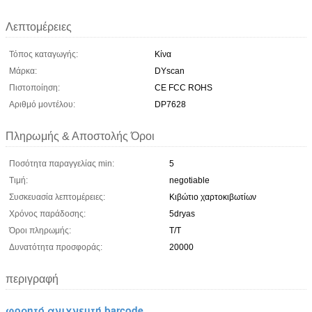
Λεπτομέρειες
Τόπος καταγωγής:
Κίνα
Μάρκα:
DYscan
Πιστοποίηση:
CE FCC ROHS
Αριθμό μοντέλου:
DP7628
Πληρωμής & Αποστολής Όροι
Ποσότητα παραγγελίας min:
5
Τιμή:
negotiable
Συσκευασία λεπτομέρειες:
Κιβώτιο χαρτοκιβωτίων
Χρόνος παράδοσης:
5dryas
Όροι πληρωμής:
T/T
Δυνατότητα προσφοράς:
20000
περιγραφή
φορητό ανιχνευτή barcode