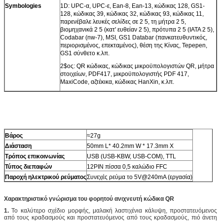
Symbologies
1D: UPC-α, UPC-ε, Ean-8, Ean-13, κώδικας 128, GS1-
128, κώδικας 39, κώδικας 32, κώδικας 93, κώδικας 11,
παρενέβαλε λευκές σελίδες σε 2 5, τη μήτρα 2 5,
βιομηχανικά 2 5 (κατ' ευθείαν 2 5), πρότυπα 2 5 (IATA 2 5),
Codabar (nw-7), MSI, GS1 Databar (πανκατευθυντικός,
περιορισμένος, επεκταμένος), θέση της Κίνας, Tepepen,
GS1 σύνθετο κ.λπ.
2$ος: QR κώδικας, κώδικας μικροϋπολογιστών QR, μήτρα
στοιχείων, PDF417, μικροϋπολογιστής PDF 417,
MaxiCode, αζτέκικα, κώδικας HanXin, κ.λπ.
Βάρος
≈27g
Διάσταση
50mm L* 40.2mm W * 17.3mm Χ
Τρόπος επικοινωνίας
USB (USB-KBW, USB-COM), TTL
Τύπος διεπαφών
12PIN πίσσα 0,5 καλώδιο FFC
Παροχή ηλεκτρικού ρεύματος
Συνεχές ρεύμα το 5V@240mA (εργασία)
Χαρακτηριστικό γνώρισμα του φορητού ανιχνευτή κώδικα QR
1.
Το καλύτερο σχέδιο μορφής, μαλακή λαστιχένια κάλυψη, προστατευόμενος
από τους κραδασμούς και προστατευόμενος από τους κραδασμούς, πιό άνετη