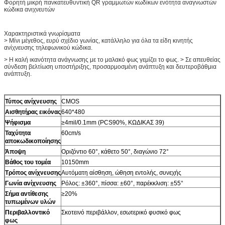
Φορητή μικρή πανκατευθυντική QR γραμμωτών κωδίκων ενότητα αναγνωστών
κώδικα ανιχνευτών
Χαρακτηριστικά γνωρίσματα
> Μίνι μέγεθος, ευρύ σχέδιο γωνίας, κατάλληλο για όλα τα είδη κινητής
ανίχνευσης τηλεφωνικού κώδικα.
> Η καλή ικανότητα ανάγνωσης με το μαλακό φως γεμίζει το φως. > Σε απευθείας
σύνδεση βελτίωση υποστήριξης, προσαρμοσμένη ανάπτυξη και δευτεροβάθμια
ανάπτυξη.
Τύπος ανίχνευσης
CMOS
Αισθητήρας εικόνας
640*480
Ψήφισμα
≥4mil/0.1mm (PCS90%, ΚΩΔΙΚΑΣ 39)
Ταχύτητα
60cm/s
αποκωδικοποίησης
Άποψη
Οριζόντιο 60°, κάθετο 50°, διαγώνιο 72°
Βάθος του τομέα
10150mm
Τρόπος ανίχνευσης
Αυτόματη αίσθηση, ώθηση εντολής, συνεχής
Γωνία ανίχνευσης
Ρόλος: ±360°, πίσσα: ±60°, παρέκκλιση: ±55°
Σήμα αντίθεσης
≥20%
τυπωμένων υλών
Περιβαλλοντικό
Σκοτεινό περιβάλλον, εσωτερικό φυσικό φως
φως