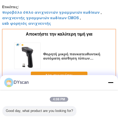
Ετικέττες:
πυροβόλο όπλο ανιχνευτών γραμμωτών κωδίκων
,
ανιχνευτής γραμμωτών κωδίκων CMOS
,
usb φορητός ανιχνευτής
Αποκτήστε την καλύτερη τιμή για
Φορητή μικρή πανκατευθυντική
αυτόματη αίσθηση τύπων
ανίχνευσης ABS CMOS ενότητας
ανιχνευτών γραμμωτών κωδίκων
Να συνεχίσει
DYscan
φορητό ανιχνευτή barcode
Περισσότεροι
4:08 PM
Good day, what product are you looking for?