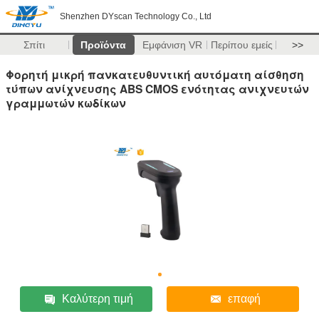
Shenzhen DYscan Technology Co., Ltd
Σπίτι
Προϊόντα
Εμφάνιση VR
Περίπου εμείς
>>
Φορητή μικρή πανκατευθυντική αυτόματη αίσθηση
τύπων ανίχνευσης ABS CMOS ενότητας ανιχνευτών
γραμμωτών κωδίκων
Καλύτερη τιμή
επαφή