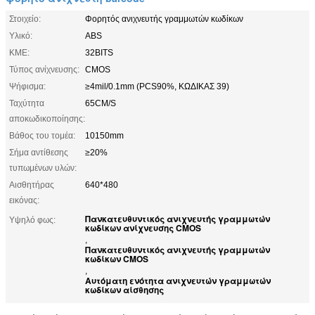
Στοιχείο:
Φορητός ανιχνευτής γραμμωτών κωδίκων
Υλικό:
ABS
ΚΜΕ:
32BITS
Τύπος ανίχνευσης:
CMOS
Ψήφισμα:
≥4mil/0.1mm (PCS90%, ΚΩΔΙΚΑΣ 39)
Ταχύτητα
65CM/S
αποκωδικοποίησης:
Βάθος του τομέα:
10150mm
Σήμα αντίθεσης
≥20%
τυπωμένων υλών:
Αισθητήρας
640*480
εικόνας:
Πανκατευθυντικός ανιχνευτής γραμμωτών
Υψηλό φως:
κωδίκων ανίχνευσης CMOS
,
Πανκατευθυντικός ανιχνευτής γραμμωτών
κωδίκων CMOS
,
Αυτόματη ενότητα ανιχνευτών γραμμωτών
κωδίκων αίσθησης