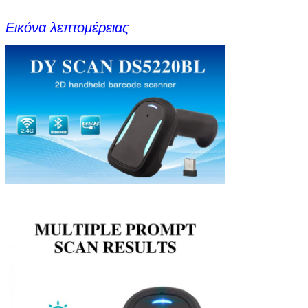
128, κώδικας 39, κώδικας 32, κώδικας 93, κώδικας 11,
παρενέβαλε λευκές σελίδες σε 2 5, τη μήτρα 2 5,
Εικόνα λεπτομέρειας
βιομηχανικά 2 5 (κατ' ευθείαν 2 5), πρότυπα 2 5 (IATA 2 5),
Codabar (nw-7), MSI, GS1 Databar (πανκατευθυντικός,
περιορισμένος, επεκταμένος), θέση της Κίνας, Tepepen,
Febraban, GS1 σύνθετο κ.λπ.
2$ος: QR κώδικας, κώδικας μικροϋπολογιστών QR, μήτρα
στοιχείων, PDF417, μικροϋπολογιστής PDF 417,
MaxiCode, αζτέκικα, κώδικας HanXin, κ.λπ.