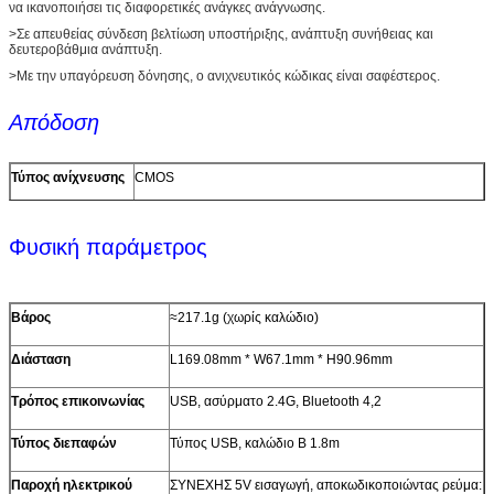
να ικανοποιήσει τις διαφορετικές ανάγκες ανάγνωσης.
>Σε απευθείας σύνδεση βελτίωση υποστήριξης, ανάπτυξη συνήθειας και
δευτεροβάθμια ανάπτυξη.
>Με την υπαγόρευση δόνησης, ο ανιχνευτικός κώδικας είναι σαφέστερος.
Απόδοση
Τύπος ανίχνευσης
CMOS
Πηγή φωτός
525±10nm των οδηγήσεων κόκκινου φωτός (στόχος),
οδηγήσεων 5600K (φωτισμός)
Φυσική παράμετρος
ΚΜΕ
τριανταδυάμπιτος
Ψήφισμα
640*480
Βάρος
≈217.1g (χωρίς καλώδιο)
Χρόνος έναρξης
4s
Διάσταση
L169.08mm * W67.1mm * H90.96mm
Ψήφισμα
≥3mil/0.076mm (PCS90%, ΚΩΔΙΚΑΣ 39)
Τρόπος επικοινωνίας
USB, ασύρματο 2.4G, Bluetooth 4,2
Ταχύτητα
65CM/S
Τύπος διεπαφών
Τύπος USB, καλώδιο Β 1.8m
αποκωδικοποίησης
Παροχή ηλεκτρικού
ΣΥΝΕΧΗΣ 5V εισαγωγή, αποκωδικοποιώντας ρεύμα:
Βάθος του τομέα
10mm~550mm