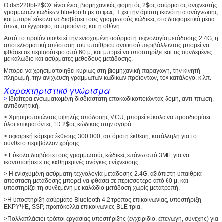
Ο ds5220bl-2$ΟΣ είναι ένας βιομηχανικός φορητός 2$ος ασύρματος ανιχνευτής
γραμμωτών κωδίκων bluetooth με το φως. Έχει την άριστη ικανότητα ανάγνωσης
και μπορεί εύκολα να διαβάσει τους γραμμωτούς κώδικες στα διαφορετικά μέσα
όπως το έγγραφο, τα προϊόντα, και η οθόνη.
Αυτό το προϊόν υιοθετεί την ενισχυμένη ασύρματη τεχνολογία μετάδοσης 2.4G, η
αποτελεσματική απόσταση του υπαίθριου ανοικτού περιβάλλοντος μπορεί να
φθάσει σε περισσότερο από 60 μ, και μπορεί να υποστηρίξει και τις συνδεμένες
με καλώδιο και ασύρματες μεθόδους μετάδοσης.
Μπορεί να χρησιμοποιηθεί κυρίως στη βιομηχανική παραγωγή, την κινητή
πληρωμή, την ανίχνευση γραμμωτών κωδίκων προϊόντων, τον κατάλογο, κ.λπ.
Χαρακτηριστικό γνώρισμα
>
Ιδιαίτερα ενσωματωμένη δισδιάστατη αποκωδικοποιώντας δομή, αντι-πτώση,
αντιδονητική.
> Χρησιμοποιώντας υψηλής απόδοσης MCU, μπορεί εύκολα να προσδιορίσει
όλοι επικρατόντες 1D 2$ος κώδικας στην αγορά.
> σφαιρική κάμερα έκθεσης 300.000, αυτόματη έκθεση, κατάλληλη για το
σύνθετο περιβάλλον χρήσης.
> Εύκολα διαβάστε τους γραμμωτούς κώδικες επάνω από 3MIL για να
ικανοποιήσετε τις καθημερινές ανάγκες ανίχνευσης.
> Η ενισχυμένη ασύρματη τεχνολογία μετάδοσης 2.4G, αξιόπιστη υπαίθρια
απόσταση μετάδοσης μπορεί να φθάσει σε περισσότερο από 60 μ, και
υποστηρίζει τη συνδεμένη με καλώδιο μετάδοση χωρίς μετατροπή.
>Η υποστήριξη ασύρματο Bluetooth 4,2 τρόπος επικοινωνίας, υποστήριξη
ΕΚΡΥΨΕ, SSP, πρωτόκολλα επικοινωνίας BLE τρία.
>Πολλαπλάσιοι τρόποι εργασίας υποστήριξης (εγχειρίδιο, επαγωγή, συνεχής) για