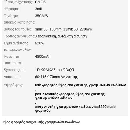
Τύπος ανίχνευσης:
CMOS
Ψήφισμα:
3mil
Ταχύτητα
35CM/S
αποκωδικοποίησης:
Βάθος του τομέα:
3mil: 50~130mm, 13mil: 50~270mm
Τρόπος ανίχνευσης:
Χειρωνακτική, αυτόματη αίσθηση
Σήμα αντίθεσης
≥20%
τυπωμένων υλών:
Ικανότητα
4800mAh
μπαταριών:
Symbologies:
1D ΚΩΔΙΚΑΣ του /2D/QR
Διάσταση:
60*115*170mm Ανιχνευτής
usb φορητός 2$ος ανιχνευτής γραμμωτών κωδίκων
Υψηλό φως:
,
pos λιανικός φορητός 2$ος ανιχνευτής
γραμμωτών κωδίκων
,
ανιχνευτής γραμμωτών κωδίκων ds5220b usb
φορητός
2$ος φορητός ανιχνευτής γραμμωτών κωδίκων