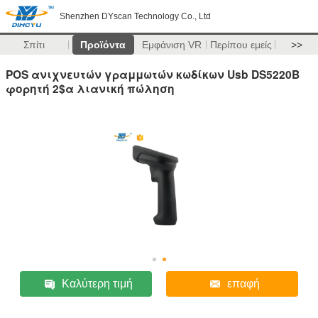
Shenzhen DYscan Technology Co., Ltd
Σπίτι
Προϊόντα
Εμφάνιση VR
Περίπου εμείς
>>
POS ανιχνευτών γραμμωτών κωδίκων Usb DS5220B
φορητή 2$α λιανική πώληση
Καλύτερη τιμή
επαφή