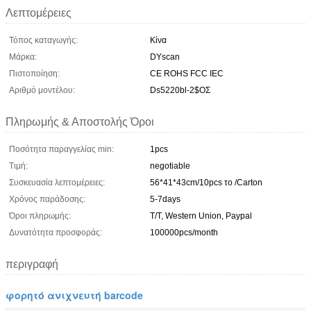
Λεπτομέρειες
Τόπος καταγωγής:
Κίνα
Μάρκα:
DYscan
Πιστοποίηση:
CE ROHS FCC IEC
Αριθμό μοντέλου:
Ds5220bl-2$ΟΣ
Πληρωμής & Αποστολής Όροι
Ποσότητα παραγγελίας min:
1pcs
Τιμή:
negotiable
Συσκευασία λεπτομέρειες:
56*41*43cm/10pcs το /Carton
Χρόνος παράδοσης:
5-7days
Όροι πληρωμής:
T/T, Western Union, Paypal
Δυνατότητα προσφοράς:
100000pcs/month
περιγραφή
φορητό ανιχνευτή barcode