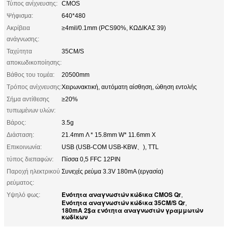
Τύπος ανίχνευσης:
CMOS
Ψήφισμα:
640*480
Ακρίβεια
≥4mil/0.1mm (PCS90%, ΚΩΔΙΚΑΣ 39)
ανάγνωσης:
Ταχύτητα
35CM/S
αποκωδικοποίησης:
Βάθος του τομέα:
20500mm
Τρόπος ανίχνευσης:
Χειρωνακτική, αυτόματη αίσθηση, ώθηση εντολής
Σήμα αντίθεσης
≥20%
τυπωμένων υλών:
Βάρος:
3.5g
Διάσταση:
21.4mm Λ * 15.8mm W* 11.6mm Χ
Επικοινωνία:
USB (USB-COM USB-KBW、), TTL
τύπος διεπαφών:
Πίσσα 0,5 FFC 12PIN
Παροχή ηλεκτρικού
Συνεχές ρεύμα 3.3V 180mA (εργασία)
ρεύματος:
Ενότητα αναγνωστών κώδικα CMOS Qr
Υψηλό φως:
,
Ενότητα αναγνωστών κώδικα 35CM/S Qr
,
180mA 2$α ενότητα αναγνωστών γραμμωτών
κωδίκων