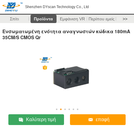
Shenzhen DYscan Technology Co., Ltd
Σπίτι
Προϊόντα
Εμφάνιση VR
Περίπου εμείς
>>
Ενσωματωμένη ενότητα αναγνωστών κώδικα 180mA
35CM/S CMOS Qr
Καλύτερη τιμή
επαφή