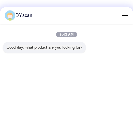
DYscan
9:43 AM
Απόδοση
Good day, what product are you looking for?
Τύπος ανίχνευσης
CMOS
Πηγή φωτός
Άσπρο φως
ΚΜΕ
τριανταδυάμπιτος
Ψήφισμα
640*480
Ακρίβεια
≥4mil/0.1mm (PCS90%, ΚΩΔΙΚΑΣ 39)
ανάγνωσης
Ταχύτητα
35CM/S
αποκωδικοποίησης
Βάθος του τομέα
20500mm