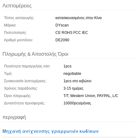
Λεπτομέρειες
Τόπος καταγωγής:
κατασκευασμένος στην Κίνα
Μάρκα:
DYscan
Πιστοποίηση:
CE ROHS FCC IEC
Αριθμό μοντέλου:
DE2090
Πληρωμής & Αποστολής Όροι
Ποσότητα παραγγελίας min:
1pcs
Τιμή:
negotiable
Συσκευασία λεπτομέρειες:
1pcs στο κιβώτιο
Χρόνος παράδοσης:
3-15 ημέρες
Όροι πληρωμής:
T/T, Western Union, PAYPAL, L/C
Δυνατότητα προσφοράς:
10000pcs/μήνας
περιγραφή
Μηχανή ανίχνευσης γραμμωτών κωδίκων