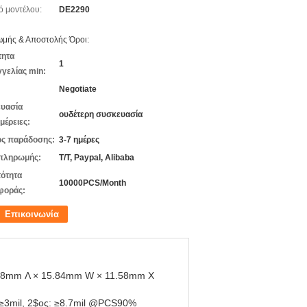
ό μοντέλου:
DE2290
μής & Αποστολής Όροι:
τητα
1
γελίας min:
Negotiate
υασία
ουδέτερη συσκευασία
μέρειες:
ς παράδοσης:
3-7 ημέρες
πληρωμής:
T/T, Paypal, Alibaba
ότητα
10000PCS/Month
φοράς:
Επικοινωνία
38mm Λ × 15.84mm W × 11.58mm Χ
 ≥3mil, 2$ος: ≥8.7mil @PCS90%