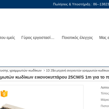
Πωλήσεις & Υποστήριξη :
86--1382
που εμείς
Γύρος εργοστασίων
Ποιοτικός έλεγχος
νευσης γραμμωτών κωδίκων
1D 2$α μηχανή ανιχνευτών γραμμωτών κωδίκων
μμωτών κωδίκων εικονοκυττάρου 25CM/S 1m για το 
Λεπτο
Τόπος
Μάρκα
Πιστο