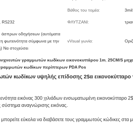
Βάθος του τομέα:
3mi
, RS232
ΦΛΥΤΖΑΝΙ:
τρια
: άσπρων οδηγήσεων (αυτόματα
τη φωτεινότητα σύμφωνα με την
vVsual γωνία:
Οριζ
) Να στοχεύσει
νιχνευτών γραμμωτών κωδίκων εικονοκυττάρου 1m
,
25CM/S μηχ
γραμμωτών κωδίκων περίπτερων PDA Pos
ωτών κωδίκων υψηλής επίδοσης 2$α εικονοκύτταρο 
ενότητα εικόνας 300 χιλιάδων ενσωματωμένη εικονοκύτταρο 2$
 σύστημα αναγνώρισης εικόνας.
 μπορείτε εύκολα να διαβάσετε τους γραμμωτούς κώδικες στα 