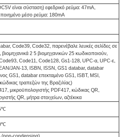
C5V είναι σύσταση) εφεδρικό ρεύμα: 47mA,
ποιημένο μέσο ρεύμα: 180mA
abar, Code39, Code32, παρενέβαλε λευκές σελίδες σε
), βιομηχανικά 2 5 βιομηχανικών 25 κωδικοποιούν,
 Code93, Code11, Code128, Gs1-128, UPC-α, UPC-ε,
 EAN/JAN-13, ISBN, ISSN, GS1 databar, databar
νος GS1, databar επεκταμένο GS1, ISBT, MSI,
κώδικας τραπεζών της Βραζιλίας)
417, μικροϋπολογιστής PDF417, κώδικας QR,
γιστής QR, μήτρα στοιχείων, αζτέκικα
55℃
60℃
 (non-condensing)