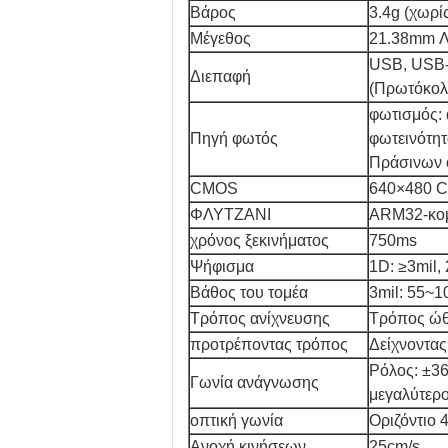
Βάρος
3.4g (χωρί
Μέγεθος
21.38mm Λ
USB, USB-C
Διεπαφή
(Πρωτόκολ
φωτισμός:
Πηγή φωτός
φωτεινότη
Πράσινων 
CMOS
640×480 
ΦΛΥΤΖΑΝΙ
ARM32-κομ
χρόνος ξεκινήματος
750ms
Ψήφισμα
1D: ≥3mil
Βάθος του τομέα
3mil: 55~
Τρόπος ανίχνευσης
Τρόπος ώθ
προτρέποντας τρόπος
Δείχνοντα
Ρόλος: ±36
Γωνία ανάγνωσης
μεγαλύτερο
οπτική γωνία
Οριζόντιο 
Ανοχή κινήσεων
25cm/s