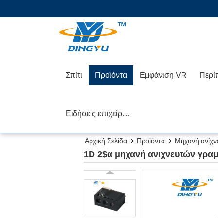
Σπίτι
Προϊόντα
Εμφάνιση VR
Περί
Ειδήσεις επιχείρησης
Αρχική Σελίδα
Προϊόντα
Μηχανή ανίχ
Pos
1D 2$α μηχανή ανιχνευτών γρα