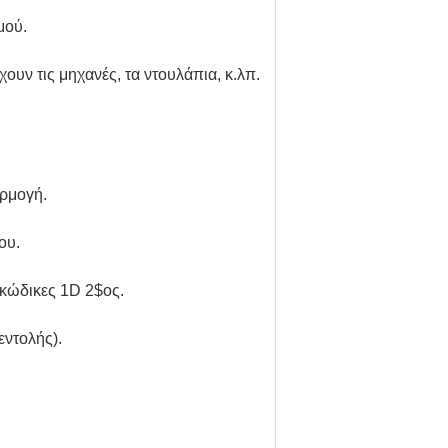
μού.
ν τις μηχανές, τα ντουλάπια, κ.λπ.
αρμογή.
ου.
 κώδικες 1D 2$ος.
εντολής).