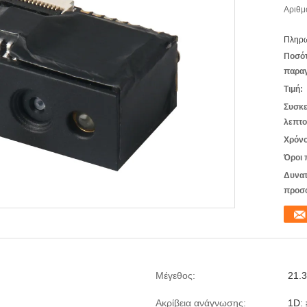
Αριθμ
Πληρω
Ποσό
παραγ
Τιμή:
Συσκε
λεπτο
Χρόνο
Όροι 
Δυνατ
προσ
Μέγεθος:
21.
Ακρίβεια ανάγνωσης:
1D: