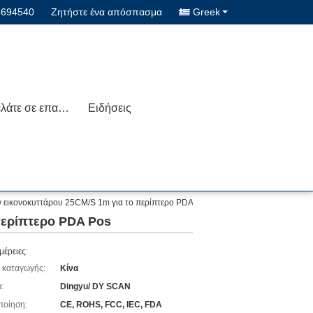
3694540
Ζητήστε ένα απόσπασμα
Greek
Μας ελάτε σε επαφή με
Ειδήσεις
 εικονοκυττάρου 25CM/S 1m για το περίπτερο PDA
περίπτερο PDA Pos
μέρειες:
 καταγωγής:
Κίνα
:
Dingyu/ DY SCAN
ποίηση:
CE, ROHS, FCC, IEC, FDA