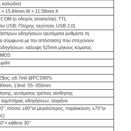
ς καλώδιο)
 × 15.84mm W × 11.58mm Χ
OM (ο οδηγός απαιτείται), TTL
λο USB: Πλήρης ταχύτητα, USB 2,0)
 άσπρων οδηγήσεων (αυτόματα ρυθμίστε τη
τα σύμφωνα με την απόσταση) που στοχεύουν
οδηγήσεων, κάλυψη 525nm μήκους κύματος
CMOS
μάτι
, 2$ος: ≥8.7mil @PCS90%
100mm, 13mil: 55~350mm
ησης, αυτόματος τρόπος αίσθησης
ς λαμπτήρας οδηγήσεων, σειρήνα
0°, πίσσα: ±60°or μεγαλύτερος, παρέκκλιση: ±70°or
ς)
40°× κάθετο 30°