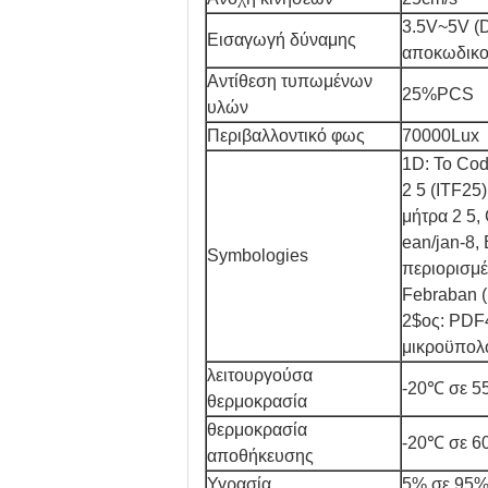
3.5V~5V (D
Εισαγωγή δύναμης
αποκωδικο
Αντίθεση τυπωμένων
25%PCS
υλών
Περιβαλλοντικό φως
70000Lux
1D: Το Cod
2 5 (ITF25
μήτρα 2 5,
ean/jan-8,
Symbologies
περιορισμέ
Febraban (
2$ος: PDF
μικροϋπολο
λειτουργούσα
-20℃ σε 
θερμοκρασία
θερμοκρασία
-20℃ σε 
αποθήκευσης
Υγρασία
5% σε 95%