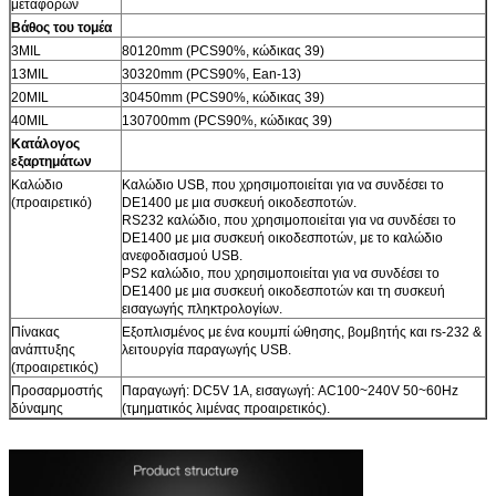
μεταφορών
Βάθος του τομέα
3MIL
80120mm (PCS90%, κώδικας 39)
13MIL
30320mm (PCS90%, Ean-13)
20MIL
30450mm (PCS90%, κώδικας 39)
40MIL
130700mm (PCS90%, κώδικας 39)
Κατάλογος
εξαρτημάτων
Καλώδιο
Καλώδιο USB, που χρησιμοποιείται για να συνδέσει το
(προαιρετικό)
DE1400 με μια συσκευή οικοδεσποτών.
RS232 καλώδιο, που χρησιμοποιείται για να συνδέσει το
DE1400 με μια συσκευή οικοδεσποτών, με το καλώδιο
ανεφοδιασμού USB.
PS2 καλώδιο, που χρησιμοποιείται για να συνδέσει το
DE1400 με μια συσκευή οικοδεσποτών και τη συσκευή
εισαγωγής πληκτρολογίων.
Πίνακας
Εξοπλισμένος με ένα κουμπί ώθησης, βομβητής και rs-232 &
ανάπτυξης
λειτουργία παραγωγής USB.
(προαιρετικός)
Προσαρμοστής
Παραγωγή: DC5V 1A, εισαγωγή: AC100~240V 50~60Hz
δύναμης
(τμηματικός λιμένας προαιρετικός).