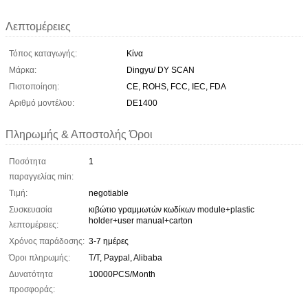
Λεπτομέρειες
Τόπος καταγωγής:
Κίνα
Μάρκα:
Dingyu/ DY SCAN
Πιστοποίηση:
CE, ROHS, FCC, IEC, FDA
Αριθμό μοντέλου:
DE1400
Πληρωμής & Αποστολής Όροι
Ποσότητα
1
παραγγελίας min:
Τιμή:
negotiable
Συσκευασία
κιβώτιο γραμμωτών κωδίκων module+plastic
holder+user manual+carton
λεπτομέρειες:
Χρόνος παράδοσης:
3-7 ημέρες
Όροι πληρωμής:
T/T, Paypal, Alibaba
Δυνατότητα
10000PCS/Month
προσφοράς: