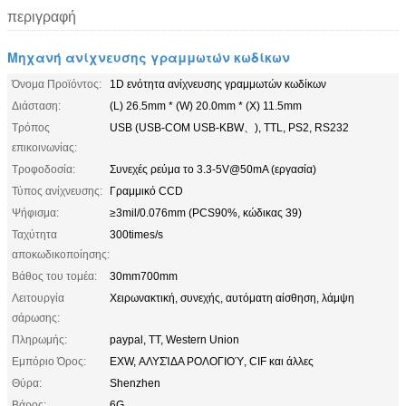
περιγραφή
Μηχανή ανίχνευσης γραμμωτών κωδίκων
Όνομα Προϊόντος:
1D ενότητα ανίχνευσης γραμμωτών κωδίκων
Διάσταση:
(L) 26.5mm * (W) 20.0mm * (Χ) 11.5mm
Τρόπος
USB (USB-COM USB-KBW、), TTL, PS2, RS232
επικοινωνίας:
Τροφοδοσία:
Συνεχές ρεύμα το 3.3-5V@50mA (εργασία)
Τύπος ανίχνευσης:
Γραμμικό CCD
Ψήφισμα:
≥3mil/0.076mm (PCS90%, κώδικας 39)
Ταχύτητα
300times/s
αποκωδικοποίησης:
Βάθος του τομέα:
30mm700mm
Λειτουργία
Χειρωνακτική, συνεχής, αυτόματη αίσθηση, λάμψη
σάρωσης:
Πληρωμής:
paypal, TT, Western Union
Εμπόριο Όρος:
EXW, ΑΛΥΣΊΔΑ ΡΟΛΟΓΙΟΎ, CIF και άλλες
Θύρα:
Shenzhen
Βάρος:
6G