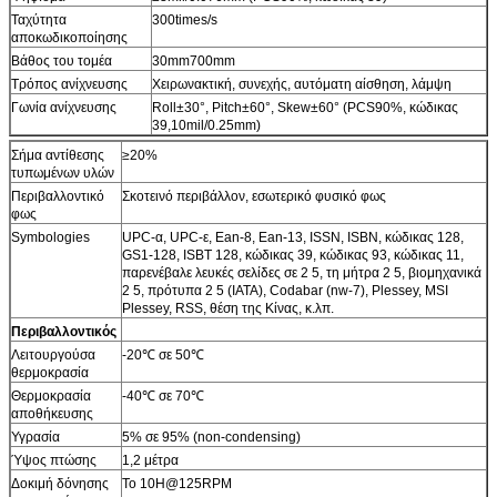
Ταχύτητα
300times/s
αποκωδικοποίησης
Βάθος του τομέα
30mm700mm
Τρόπος ανίχνευσης
Χειρωνακτική, συνεχής, αυτόματη αίσθηση, λάμψη
Γωνία ανίχνευσης
Roll±30°, Pitch±60°, Skew±60° (PCS90%, κώδικας
39,10mil/0.25mm)
Σήμα αντίθεσης
≥20%
τυπωμένων υλών
Περιβαλλοντικό
Σκοτεινό περιβάλλον, εσωτερικό φυσικό φως
φως
Symbologies
UPC-α, UPC-ε, Ean-8, Ean-13, ISSN, ISBN, κώδικας 128,
GS1-128, ISBT 128, κώδικας 39, κώδικας 93, κώδικας 11,
παρενέβαλε λευκές σελίδες σε 2 5, τη μήτρα 2 5, βιομηχανικά
2 5, πρότυπα 2 5 (IATA), Codabar (nw-7), Plessey, MSI
Plessey, RSS, θέση της Κίνας, κ.λπ.
Περιβαλλοντικός
Λειτουργούσα
-20℃ σε 50℃
θερμοκρασία
Θερμοκρασία
-40℃ σε 70℃
αποθήκευσης
Υγρασία
5% σε 95% (non-condensing)
Ύψος πτώσης
1,2 μέτρα
Δοκιμή δόνησης
Το 10H@125RPM