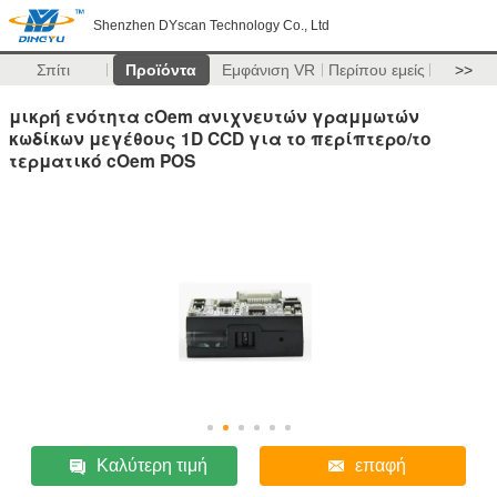
Shenzhen DYscan Technology Co., Ltd
Σπίτι
Προϊόντα
Εμφάνιση VR
Περίπου εμείς
>>
μικρή ενότητα cOem ανιχνευτών γραμμωτών
κωδίκων μεγέθους 1D CCD για το περίπτερο/το
τερματικό cOem POS
Καλύτερη τιμή
επαφή