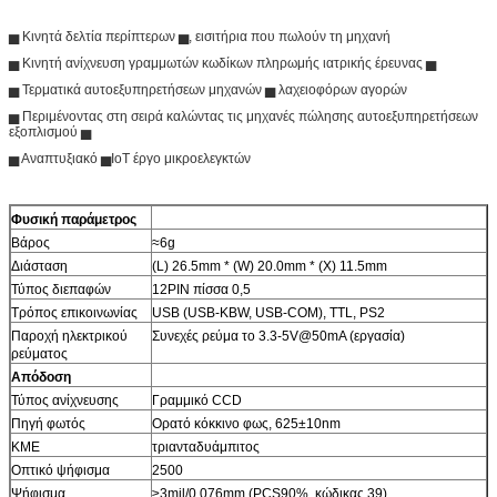
▅ Κινητά δελτία περίπτερων ▅, εισιτήρια που πωλούν τη μηχανή
▅ Κινητή ανίχνευση γραμμωτών κωδίκων πληρωμής ιατρικής έρευνας ▅
▅ Τερματικά αυτοεξυπηρετήσεων μηχανών ▅ λαχειοφόρων αγορών
▅ Περιμένοντας στη σειρά καλώντας τις μηχανές πώλησης αυτοεξυπηρετήσεων
εξοπλισμού ▅
▅ Αναπτυξιακό ▅IoT έργο μικροελεγκτών
Φυσική παράμετρος
Βάρος
≈6g
Διάσταση
(L) 26.5mm * (W) 20.0mm * (Χ) 11.5mm
Τύπος διεπαφών
12PIN πίσσα 0,5
Τρόπος επικοινωνίας
USB (USB-KBW, USB-COM), TTL, PS2
Παροχή ηλεκτρικού
Συνεχές ρεύμα το 3.3-5V@50mA (εργασία)
ρεύματος
Απόδοση
Τύπος ανίχνευσης
Γραμμικό CCD
Πηγή φωτός
Ορατό κόκκινο φως, 625±10nm
ΚΜΕ
τριανταδυάμπιτος
Οπτικό ψήφισμα
2500
Ψήφισμα
≥3mil/0.076mm (PCS90%, κώδικας 39)