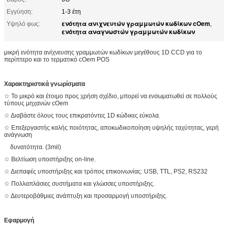
Εγγύηση:
1-3 έτη
ενότητα ανιχνευτών γραμμωτών κωδίκων cOem
Υψηλό φως:
,
ενότητα αναγνωστών γραμμωτών κωδίκων
μικρή ενότητα ανίχνευσης γραμμωτών κωδίκων μεγέθους 1D CCD για το
περίπτερο και το τερματικό cOem POS
Χαρακτηριστικά γνωρίσματα
☆ Το μικρό και έτοιμο προς χρήση σχέδιο, μπορεί να ενσωματωθεί σε πολλούς
τύπους μηχανών cOem
☆ Διαβάστε όλους τους επικρατόντες 1D κώδικες εύκολα.
☆ Επεξεργαστής καλής ποιότητας, αποκωδικοποίηση υψηλής ταχύτητας, γερή
ανάγνωση
δυνατότητα. (3mil)
☆ Βελτίωση υποστήριξης on-line.
☆ Διεπαφές υποστήριξης και τρόπος επικοινωνίας: USB, TTL, PS2, RS232
☆ Πολλαπλάσιες συστήματα και γλώσσες υποστήριξης.
☆ Δευτεροβάθμιες ανάπτυξη και προσαρμογή υποστήριξης.
Εφαρμογή