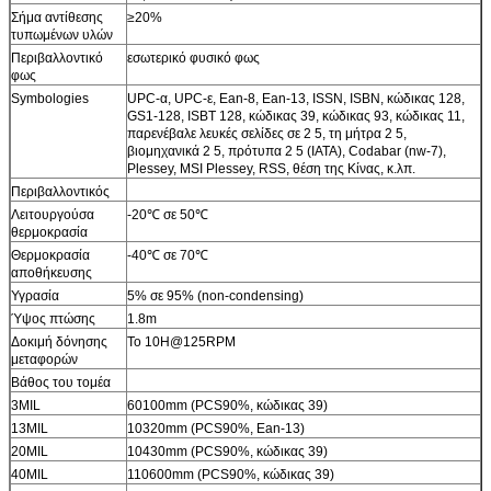
Σήμα αντίθεσης
≥20%
τυπωμένων υλών
Περιβαλλοντικό
εσωτερικό φυσικό φως
φως
Symbologies
UPC-α, UPC-ε, Ean-8, Ean-13, ISSN, ISBN, κώδικας 128,
GS1-128, ISBT 128, κώδικας 39, κώδικας 93, κώδικας 11,
παρενέβαλε λευκές σελίδες σε 2 5, τη μήτρα 2 5,
βιομηχανικά 2 5, πρότυπα 2 5 (IATA), Codabar (nw-7),
Plessey, MSI Plessey, RSS, θέση της Κίνας, κ.λπ.
Περιβαλλοντικός
Λειτουργούσα
-20℃ σε 50℃
θερμοκρασία
Θερμοκρασία
-40℃ σε 70℃
αποθήκευσης
Υγρασία
5% σε 95% (non-condensing)
Ύψος πτώσης
1.8m
Δοκιμή δόνησης
Το 10H@125RPM
μεταφορών
Βάθος του τομέα
3MIL
60100mm (PCS90%, κώδικας 39)
13MIL
10320mm (PCS90%, Ean-13)
20MIL
10430mm (PCS90%, κώδικας 39)
40MIL
110600mm (PCS90%, κώδικας 39)