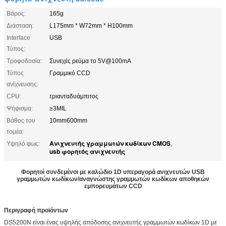
Βάρος:
165g
Διάσταση:
L175mm * W72mm * H100mm
Interface
USB
Τύπος:
Τροφοδοσία:
Συνεχές ρεύμα το 5V@100mA
Τύπος
Γραμμικό CCD
ανίχνευσης:
CPU:
τριανταδυάμπιτος
Ψήφισμα:
≥3MIL
Βάθος του
10mm600mm
τομέα:
Ανιχνευτής γραμμωτών κωδίκων CMOS
Υψηλό φως:
,
usb φορητός ανιχνευτής
Φορητοί συνδεμένοι με καλώδιο 1D υπεραγορά ανιχνευτών USB
γραμμωτών κωδίκων/αναγνώστης γραμμωτών κωδίκων αποθηκών
εμπορευμάτων CCD
Περιγραφή προϊόντων
DS5200N είναι ένας υψηλής απόδοσης ανιχνευτής γραμμωτών κωδίκων 1D με