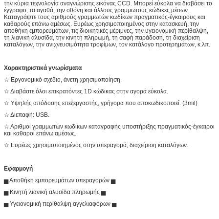
την κύρια τεχνολογία αναγνώρισης εικόνας CCD. Μπορεί εύκολα να διαβάσει το
έγγραφο, τα αγαθά, την οθόνη και άλλους γραμμωτούς κώδικες μέσων.
Καταγράψτε τους αριθμούς γραμμωτών κωδίκων πραγματικός-έγκαιρους και
καθαρούς επάνω αμέσως. Ευρέως χρησιμοποιημένος στην κατασκευή, την
αποθήκη εμπορευμάτων, τις διοικητικές μέριμνες, την υγειονομική περίθαλψη,
τη λιανική αλυσίδα, την κινητή πληρωμή, τη σαφή παράδοση, τη διαχείριση
καταλόγων, την ανιχνευσιμότητα τροφίμων, τον κατάλογο προτερημάτων, κ.λπ.
Χαρακτηριστικά γνωρίσματα
☆ Εργονομικό σχέδιο, άνετη χρησιμοποίηση.
☆ Διαβάστε όλοι επικρατόντες 1D κώδικας στην αγορά εύκολα.
☆ Υψηλής απόδοσης επεξεργαστής, γρήγορα που αποκωδικοποιεί. (3mil)
☆ Διεπαφή: USB.
☆ Αριθμοί γραμμωτών κωδίκων καταγραφής υποστήριξης πραγματικός-έγκαιροι
και καθαροί επάνω αμέσως.
☆ Ευρέως χρησιμοποιημένος στην υπεραγορά, διαχείριση καταλόγων.
Εφαρμογή
▅ Αποθήκη εμπορευμάτων υπεραγορών ▅
▅ Κινητή λιανική αλυσίδα πληρωμής ▅
▅ Υγειονομική περίθαλψη αγγελιαφόρων ▅