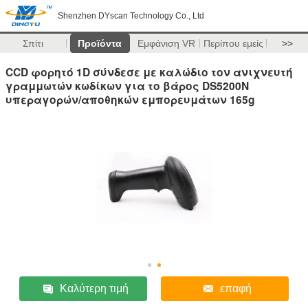
Shenzhen DYscan Technology Co., Ltd
Σπίτι
Προϊόντα
Εμφάνιση VR
Περίπου εμείς
>>
CCD φορητό 1D σύνδεσε με καλώδιο τον ανιχνευτή
γραμμωτών κωδίκων για το βάρος DS5200N
υπεραγορών/αποθηκών εμπορευμάτων 165g
Καλύτερη τιμή
επαφή