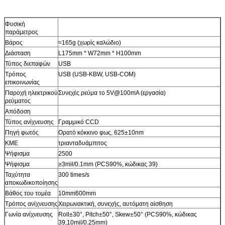
Φυσική
παράμετρος
Βάρος
≈165g (χωρίς καλώδιο)
Διάσταση
L175mm * W72mm * H100mm
Τύπος διεπαφών
USB
Τρόπος
USB (USB-KBW, USB-COM)
επικοινωνίας
Παροχή ηλεκτρικού
Συνεχές ρεύμα το 5V@100mA (εργασία)
ρεύματος
Απόδοση
Τύπος ανίχνευσης
Γραμμικό CCD
Πηγή φωτός
Ορατό κόκκινο φως, 625±10nm
ΚΜΕ
τριανταδυάμπιτος
Ψήφισμα
2500
Ψήφισμα
≥3mil/0.1mm (PCS90%, κώδικας 39)
Ταχύτητα
300 times/s
αποκωδικοποίησης
Βάθος του τομέα
10mm600mm
Τρόπος ανίχνευσης
Χειρωνακτική, συνεχής, αυτόματη αίσθηση
Γωνία ανίχνευσης
Roll±30°, Pitch±50°, Skew±50° (PCS90%, κώδικας
39,10mil/0.25mm)