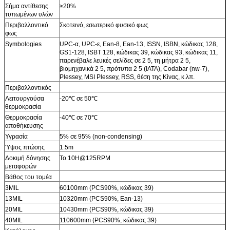
Σήμα αντίθεσης
≥20%
τυπωμένων υλών
Περιβαλλοντικό
Σκοτεινό, εσωτερικό φυσικό φως
φως
Symbologies
UPC-α, UPC-ε, Ean-8, Ean-13, ISSN, ISBN, κώδικας 128,
GS1-128, ISBT 128, κώδικας 39, κώδικας 93, κώδικας 11,
παρενέβαλε λευκές σελίδες σε 2 5, τη μήτρα 2 5,
βιομηχανικά 2 5, πρότυπα 2 5 (IATA), Codabar (nw-7),
Plessey, MSI Plessey, RSS, θέση της Κίνας, κ.λπ.
Περιβαλλοντικός
Λειτουργούσα
-20℃ σε 50℃
θερμοκρασία
Θερμοκρασία
-40℃ σε 70℃
αποθήκευσης
Υγρασία
5% σε 95% (non-condensing)
Ύψος πτώσης
1.5m
Δοκιμή δόνησης
Το 10H@125RPM
μεταφορών
Βάθος του τομέα
3MIL
60100mm (PCS90%, κώδικας 39)
13MIL
10320mm (PCS90%, Ean-13)
20MIL
10430mm (PCS90%, κώδικας 39)
40MIL
110600mm (PCS90%, κώδικας 39)