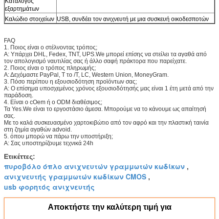
Κατάλογος
εξαρτημάτων
Καλώδιο στοιχείων
USB, συνδέει τον ανιχνευτή με μια συσκευή οικοδεσποτών
FAQ
1. Ποιος είναι ο στέλνοντας τρόπος;
Α: Υπάρχει DHL, Fedex, TNT, UPS.We μπορεί επίσης να στείλει τα αγαθά από
τον απολογισμό ναυτιλίας σας ή άλλο σαφή πράκτορα που παρείχατε.
2. Ποιος είναι ο τρόπος πληρωμής;
Α: Δεχόμαστε PayPal, Τ το /T, LC, Western Union, MoneyGram.
3. Πόσο περίπου η εξουσιοδότηση προϊόντων σας;
Α: Ο επίσημα υποσχεμένος χρόνος εξουσιοδότησής μας είναι 1 έτη μετά από την
παράδοση.
4. Είναι ο cOem ή ο ODM διαθέσιμος;
Τα Yes.We είναι το εργοστάσιο άμεσα. Μπορούμε να το κάνουμε ως απαίτησή
σας.
Με το καλά συσκευασμένο χαρτοκιβώτιο από τον αφρό και την πλαστική ταινία
στη ζημία αγαθών advoid.
5. όπου μπορώ να πάρω την υποστήριξη;
Α: Σας υποστηρίζουμε τεχνικά 24h
Ετικέττες:
πυροβόλο όπλο ανιχνευτών γραμμωτών κωδίκων
,
ανιχνευτής γραμμωτών κωδίκων CMOS
,
usb φορητός ανιχνευτής
Αποκτήστε την καλύτερη τιμή για