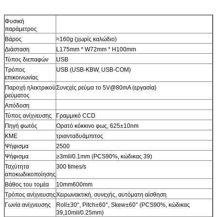
Φυσική
παράμετρος
Βάρος
≈160g (χωρίς καλώδιο)
Διάσταση
L175mm * W72mm * H100mm
Τύπος διεπαφών
USB
Τρόπος
USB (USB-KBW, USB-COM)
επικοινωνίας
Παροχή ηλεκτρικού
Συνεχές ρεύμα το 5V@80mA (εργασία)
ρεύματος
Απόδοση
Τύπος ανίχνευσης
Γραμμικό CCD
Πηγή φωτός
Ορατό κόκκινο φως, 625±10nm
ΚΜΕ
τριανταδυάμπιτος
Ψήφισμα
2500
Ψήφισμα
≥3mil/0.1mm (PCS90%, κώδικας 39)
Ταχύτητα
300 times/s
αποκωδικοποίησης
Βάθος του τομέα
10mm600mm
Τρόπος ανίχνευσης
Χειρωνακτική, συνεχής, αυτόματη αίσθηση
Γωνία ανίχνευσης
Roll±30°, Pitch±60°, Skew±60° (PCS90%, κώδικας
39,10mil/0.25mm)