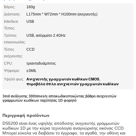
Βάρος:
160g
Διάσταση:
L175mm * W72mm * H100mm (ανιχνευτής)
Interface
USB
Τύπος:
Τρόπος
USB, ασύρματο 2.4GHz
επικοινωνίας:
Τύπος
CCD
ανίχνευσης:
CPU:
τριανταδυάμπιτος
Ψήφισμα:
≥3MIL
Ανιχνευτής γραμμωτών κωδίκων CMOS
Υψηλό φως:
,
πυροβόλο όπλο ανιχνευτών γραμμωτών κωδίκων
3mil ανάλυσης 300times/s αποκωδικοποιώντας βάθρο ανιχνευτών
γραμμωτών κωδίκων ταχύτητας 1D φορητό
Περιγραφή προϊόντων
DS5200 είναι ένας υψηλής απόδοσης ανιχνευτής γραμμωτών
κωδίκων 1D με την κύρια τεχνολογία αναγνώρισης εικόνας CCD.
Μπορεί εύκολα να διαβάσει το έγγραφο, τα αγαθά, την οθόνη και