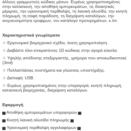
άλλους γραμμωτούς κώδικες μέσων. Ευρέως χρησιμοποιημένος
στην κατασκευή, την αποθήκη εμπορευμάτων, τις διοικητικές
μέριμνες, την υγειονομική περίθαλψη, τη λιανική αλυσίδα, την κινητή
πληρωμή, τη σαφή παράδοση, τη διαχείριση καταλόγων, την
ανιχνευσιμότητα τροφίμων, τον κατάλογο προτερημάτων, κ.λπ.
Χαρακτηριστικά γνωρίσματα
☆ Εργονομικό βιομηχανικό σχέδιο, άνετη χρησιμοποίηση.
☆ Διαβάστε όλοι επικρατόντες 1D κώδικας στην αγορά εύκολα.
☆ Υψηλής απόδοσης επεξεργαστής, γρήγορα που αποκωδικοποιεί.
(3mil)
☆ Πολλαπλάσιες συστήματα και γλώσσες υποστήριξης.
☆ Διεπαφή: USB.
☆ Ευρέως χρησιμοποιημένος στην υπεραγορά, κινητή πληρωμή,
κατασκευή βιομηχανίας, διαχείριση καταλόγων.
Εφαρμογή
▅ Αποθήκη εμπορευμάτων υπεραγορών ▅
▅ Κινητή λιανική αλυσίδα πληρωμής ▅
▅ Υγειονομική περίθαλψη αγγελιαφόρων ▅