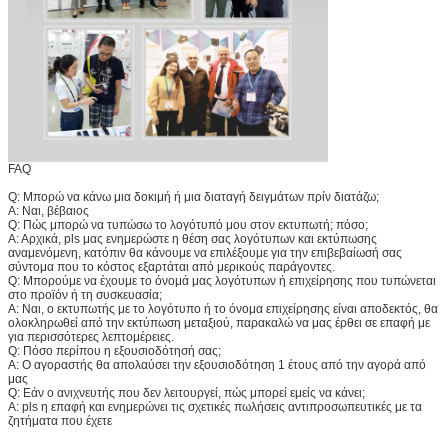
FAQ
Q: Μπορώ να κάνω μια δοκιμή ή μια διαταγή δειγμάτων πρίν διατάζω;
Α: Ναι, βέβαιος
Q: Πώς μπορώ να τυπώσω το λογότυπό μου στον εκτυπωτή; πόσο;
Α: Αρχικά, pls μας ενημερώστε η θέση σας λογότυπων και εκτύπωσης
αναμενόμενη, κατόπιν θα κάνουμε να επιλέξουμε για την επιβεβαίωσή σας
σύντομα που το κόστος εξαρτάται από μερικούς παράγοντες.
Q: Μπορούμε να έχουμε το όνομά μας λογότυπων ή επιχείρησης που τυπώνεται
στο προϊόν ή τη συσκευασία;
Α: Ναι, ο εκτυπωτής με το λογότυπο ή το όνομα επιχείρησης είναι αποδεκτός, θα
ολοκληρωθεί από την εκτύπωση μεταξιού, παρακαλώ να μας έρθει σε επαφή με
για περισσότερες λεπτομέρειες.
Q: Πόσο περίπου η εξουσιοδότησή σας;
Α: Ο αγοραστής θα απολαύσει την εξουσιοδότηση 1 έτους από την αγορά από
μας
Q: Εάν ο ανιχνευτής που δεν λειτουργεί, πώς μπορεί εμείς να κάνει;
Α: pls η επαφή και ενημερώνει τις σχετικές πωλήσεις αντιπροσωπευτικές με τα
ζητήματα που έχετε