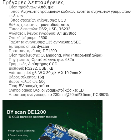
Γρήγορες λεπτομέρειες
Θέση προϊόντων:
Απόθεμα
Τύπος:
Ανιχνευτής γραμμωτών κωδίκων, ενότητα ανιχνευτών γραμμωτών
κωδίκων
Τύπος στοιχείων ανίχνευσης:
CCD
Βάθος χρώματος:
τριανταδυάμπιτος
Τύπος διεπαφών:
PS/2, USB, RS232
Ανώτατο μέγεθος εγγράφου:
A4 μέγεθος
Οπτικό ψήφισμα:
2500
Ταχύτητα ανίχνευσης:
135 ανιχνεύσεις/SEC
Εμπορικό σήμα:
dyscan
Πρότυπος αριθμός:
DE1200
Θέση προέλευσης:
Guangdong, Κίνα (ηπειρωτική χώρα)
Πηγή φωτός:
Ορατό κόκκινο φως 632n
Γραμμικός:
Αισθητήρας CCD
Διεπαφή:
RS232, USB, KB
Διάσταση:
44 χιλ. W Χ 30 χιλ. Δ Χ 19.2mm Χ
Βάρος σώματος:
16g
Βάρος καλωδίων:
50g
Τάση:
5V συνεχές ρεύμα
Symbologies:
Όλοι οι γραμμωτοί κώδικες 1D
Απόσταση ανάγνωσης:
το 230mm@20mil/0.5mm, PCS90%