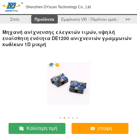
Shenzhen DYscan Technology Co., Ltd
Σπίτι
Προϊόντα
Εμφάνιση VR
Περίπου εμείς
>>
Μηχανή ανίχνευσης ελεγκτών τιμών, υψηλή
ευαίσθητη ενότητα DE1200 ανιχνευτών γραμμωτών
κωδίκων 1D μικρή
Καλύτερη τιμή
επαφή