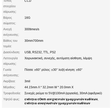
Τύπος
CCD
στοιχείου
σάρωσης:
Βάρος
16G
σώματος:
Ανοχή
300times/s
ανίχνευσης:
Βάθος του
30mm700mm
τομέα:
Διασύνδεση:
USB, RS232, TTL, PS2
Λειτουργία
Χειρωνακτική, συνεχής, αυτόματη αίσθηση, λάμψη
σάρωσης:
Γωνία
Πίσσα: ±60° ρόλος: ±30° λοξή κίνηση: ±60°
ανίχνευσης:
Ακρίβεια:
3mil
Μέγεθος:
44.15mm Λ * 32.2mm W * 20.0mm Χ
Τροφοδοσία:
Συνεχές ρεύμα το 5V@100mA (εργασία), 30mA (εφεδρικό)
ενότητα cOem ανιχνευτών γραμμωτών κωδίκων
Υψηλό φως:
,
ενότητα αναγνωστών γραμμωτών κωδίκων