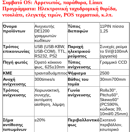
Συμβατό OS: Αρρενωπός, παράθυρα, Linux
Προγράμματα: Ηλεκτρονική ταχυδρομική θυρίδα,
ντουλάπι, ελεγκτής τιμών, POS τερματικό, κ.λπ.
Όνομα
Ανιχνευτής
Τύπος
11PIN πίσσα
προϊόντων
DE1200
διεπαφών
1,25
γραμμωτών
κωδίκων
Τρόπος
USB (USB-KBW,
Παροχή
Συνεχές ρεύμα
επικοινωνίας
USB-COM), TTL,
ηλεκτρικού
το 5V@100mA
RS232, PS2
ρεύματος
(εργασία)
Πηγή φωτός
Ορατό κόκκινο
Τύπος
Γραμμικό CCD
φως, 625±10nm
ανίχνευσης
ΚΜΕ
τριανταδυάμπιτος
Ψήφισμα
2500
Ανοχή
300times/s
Βάθος του
30mm700mm
ανίχνευσης
τομέα
Τρόπος
Χειρωνακτική,
Γωνία
Roll±30°,
ανίχνευσης
συνεχής,
ανίχνευσης
Pitch±60°,
αυτόματη
Skew±60°
αίσθηση, λάμψη
(PCS90%,
κώδικας 39,
10mil/0.25mm)
Σήμα
≥20%
Περιβαλλοντικό
Σκοτεινό
αντίθεσης
φως
περιβάλλον,
τυπωμένων
εσωτερικό