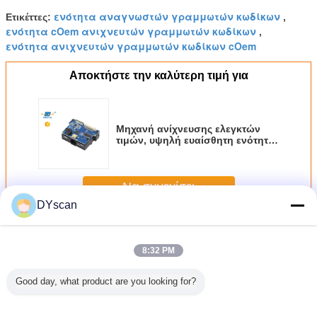
ενότητα αναγνωστών γραμμωτών κωδίκων
Ετικέττες:
,
ενότητα cOem ανιχνευτών γραμμωτών κωδίκων
,
ενότητα ανιχνευτών γραμμωτών κωδίκων cOem
Αποκτήστε την καλύτερη τιμή για
Μηχανή ανίχνευσης ελεγκτών
τιμών, υψηλή ευαίσθητη ενότητα
DE1200 ανιχνευτών γραμμωτών
κωδίκων 1D μικρή
Να συνεχίσει
DYscan
Μηχανή ανίχνευσης γραμμωτών κωδίκων
Περισσότεροι
8:32 PM
Good day, what product are you looking for?
κρή
Συμπληκτική
Συμπληκτικός
Αποδοτική από
Υψηλ
τωμένη
μηχανή σαρώσης
μηχανισμός
πλευράς κόστους
απόδοσης