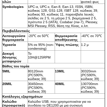
υλών
φυσικό φως
Symbologies
UPC-α, UPC-ε, Ean-8, Ean-13, ISSN, ISBN,
κώδικας 128, GS1-128, ISBT 128, κώδικας 39,
κώδικας 93, κώδικας 11, παρενέβαλε λευκές
σελίδες σε 2 5, τη μήτρα 2 5, βιομηχανικά 2 5,
πρότυπα 2 5 (IATA), Codabar (nw-7), Plessey,
MSI Plessey, RSS, θέση της Κίνας, κ.λπ.
Περιβαλλοντικός
Λειτουργούσα
-20℃ σε 50℃
Θερμοκρασία
-40℃ σε 70℃
θερμοκρασία
αποθήκευσης
Υγρασία
5% σε 95% (non-
Ύψος πτώσης
1.2 μ
condensing)
Δοκιμή
Το
δόνησης
10H@125RPM
μεταφορών
Βάθος του τομέα
5MIL
80120mm
13MIL
30320mm
(PCS90%,
(PCS90%,
κώδικας 39)
κώδικας 39)
20MIL
30450mm
40MIL
130700mm
(PCS90%,
(PCS90%,
κώδικας 39)
κώδικας 39)
Κατάλογος εξαρτημάτων
Καλώδιο
Καλώδιο USB, που χρησιμοποιείται για να
(προαιρετικό)
συνδέσει το DE1200 με μια συσκευή