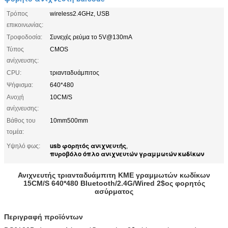
Τρόπος
wireless2.4GHz, USB
επικοινωνίας:
Τροφοδοσία:
Συνεχές ρεύμα το 5V@130mA
Τύπος
CMOS
ανίχνευσης:
CPU:
τριανταδυάμπιτος
Ψήφισμα:
640*480
Ανοχή
10CM/S
ανίχνευσης:
Βάθος του
10mm500mm
τομέα:
usb φορητός ανιχνευτής
Υψηλό φως:
,
πυροβόλο όπλο ανιχνευτών γραμμωτών κωδίκων
Ανιχνευτής τριανταδυάμπιτη ΚΜΕ γραμμωτών κωδίκων
15CM/S 640*480 Bluetooth/2.4G/Wired 2$ος φορητός
ασύρματος
Περιγραφή προϊόντων