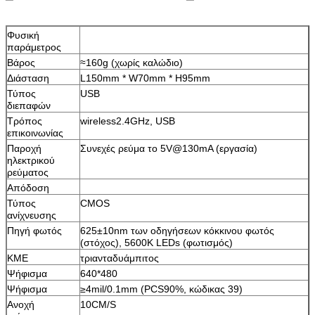
Φυσική
παράμετρος
Βάρος
≈160g (χωρίς καλώδιο)
Διάσταση
L150mm * W70mm * H95mm
Τύπος
USB
διεπαφών
Τρόπος
wireless2.4GHz, USB
επικοινωνίας
Παροχή
Συνεχές ρεύμα το 5V@130mA (εργασία)
ηλεκτρικού
ρεύματος
Απόδοση
Τύπος
CMOS
ανίχνευσης
Πηγή φωτός
625±10nm των οδηγήσεων κόκκινου φωτός
(στόχος), 5600K LEDs (φωτισμός)
ΚΜΕ
τριανταδυάμπιτος
Ψήφισμα
640*480
Ψήφισμα
≥4mil/0.1mm (PCS90%, κώδικας 39)
Ανοχή
10CM/S