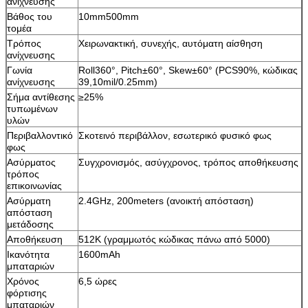
ανίχνευσης
Βάθος του
10mm500mm
τομέα
Τρόπος
Χειρωνακτική, συνεχής, αυτόματη αίσθηση
ανίχνευσης
Γωνία
Roll360°, Pitch±60°, Skew±60° (PCS90%, κώδικας
ανίχνευσης
39,10mil/0.25mm)
Σήμα αντίθεσης
≥25%
τυπωμένων
υλών
Περιβαλλοντικό
Σκοτεινό περιβάλλον, εσωτερικό φυσικό φως
φως
Ασύρματος
Συγχρονισμός, ασύγχρονος, τρόπος αποθήκευσης
τρόπος
επικοινωνίας
Ασύρματη
2.4GHz, 200meters (ανοικτή απόσταση)
απόσταση
μετάδοσης
Αποθήκευση
512K (γραμμωτός κώδικας πάνω από 5000)
Ικανότητα
1600mAh
μπαταριών
Χρόνος
6,5 ώρες
φόρτισης
μπαταριών