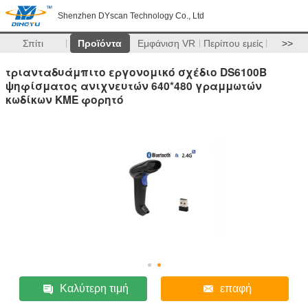
Shenzhen DYscan Technology Co., Ltd
Σπίτι
Προϊόντα
Εμφάνιση VR
Περίπου εμείς
>>
τριανταδυάμπιτο εργονομικό σχέδιο DS6100B
ψηφίσματος ανιχνευτών 640*480 γραμμωτών
κωδίκων ΚΜΕ φορητό
Καλύτερη τιμή
επαφή