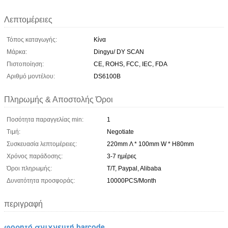
Λεπτομέρειες
Τόπος καταγωγής:
Κίνα
Μάρκα:
Dingyu/ DY SCAN
Πιστοποίηση:
CE, ROHS, FCC, IEC, FDA
Αριθμό μοντέλου:
DS6100B
Πληρωμής & Αποστολής Όροι
Ποσότητα παραγγελίας min:
1
Τιμή:
Negotiate
Συσκευασία λεπτομέρειες:
220mm Λ * 100mm W * H80mm
Χρόνος παράδοσης:
3-7 ημέρες
Όροι πληρωμής:
T/T, Paypal, Alibaba
Δυνατότητα προσφοράς:
10000PCS/Month
περιγραφή
φορητό ανιχνευτή barcode