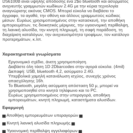
DS6100B είναι υψηλής απόδοσης ένα 2$ο bluetooth και ασύρματος
ανιχνευτής γραμμωτών κωδίκων 2.4G με την κύρια τεχνολογία
αναγνώρισης εικόνας CMOS. Μπορεί εύκολα να διαβάσει το
έγγραφο, τα αγαθά, την οθόνη και άλλους γραμμωτούς κώδικες
μέσων. Ευρέως χρησιμοποιημένος στην κατασκευή, την αποθήκη
εμπορευμάτων, τις διοικητικές μέριμνες, την υγειονομική περίθαλψη,
τη λιανική αλυσίδα, την κινητή πληρωμή, τη σαφή παράδοση, τη
διαχείριση καταλόγων, την ανιχνευσιμότητα τροφίμων, τον κατάλογο
προτερημάτων, κ.λπ.
Χαρακτηριστικά γνωρίσματα
Εργονομικό σχέδιο, άνετη χρησιμοποίηση.
Διαβάστε όλη τάση 1D 2Dbarcodes στην αγορά εύκολα. (4mil)
Διεπαφή: USB, bluetooth 4,2, ασύρματο 2.4G.
Υπερβολικά χαμηλή κατανάλωση ισχύος, συνεχής χρόνος
απασχόλησης 16h.
Το Bluetooth, μεγάλη ασύρματη απόσταση 50 μ, μπορεί να
χρησιμοποιηθεί στο κινητά τηλέφωνο και το PC.
Ευρέως χρησιμοποιημένος στην υπεραγορά, αποθήκη
εμπορευμάτων, κινητή πληρωμή, καταστήματα αλυσίδων.
Εφαρμογή
▅ Αποθήκη εμπορευμάτων υπεραγορών ▅
▅ Κινητή λιανική αλυσίδα πληρωμής ▅
▅ Υγειονομική περίθαλψη αγγελιαφόρων ▅