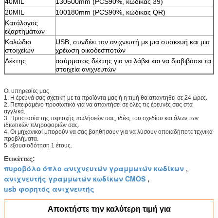
40MIL
130500mm (PCS90%, κώδικας 39)
20MIL
100180mm (PCS90%, κώδικας QR)
Κατάλογος
εξαρτημάτων
Καλώδιο
USB, συνδέει τον ανιχνευτή με μια συσκευή και μια
στοιχείων
χρέωση οικοδεσποτών
Δέκτης
ασύρματος δέκτης για να λάβει και να διαβιβάσει τα
στοιχεία ανιχνευτών
Οι υπηρεσίες μας
1. Η έρευνά σας σχετική με τα προϊόντα μας ή η τιμή θα απαντηθεί σε 24 ώρες.
2. Πεπειραμένο προσωπικό για να απαντήσει σε όλες τις έρευνές σας στα
αγγλικά.
3. Προστασία της περιοχής πωλήσεών σας, ιδέες του σχεδίου και όλων των
ιδιωτικών πληροφοριών σας.
4. Οι μηχανικοί μπορούν να σας βοηθήσουν για να λύσουν οποιαδήποτε τεχνικά
προβλήματα.
5. εξουσιοδότηση 1 έτους.
Ετικέττες:
πυροβόλο όπλο ανιχνευτών γραμμωτών κωδίκων
,
ανιχνευτής γραμμωτών κωδίκων CMOS
,
usb φορητός ανιχνευτής
Αποκτήστε την καλύτερη τιμή για