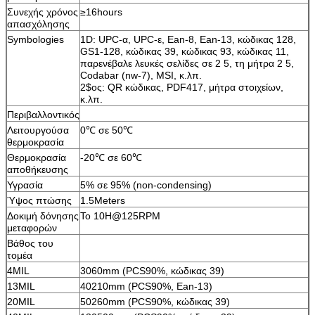
Συνεχής χρόνος
≥16hours
απασχόλησης
Symbologies
1D: UPC-α, UPC-ε, Ean-8, Ean-13, κώδικας 128,
GS1-128, κώδικας 39, κώδικας 93, κώδικας 11,
παρενέβαλε λευκές σελίδες σε 2 5, τη μήτρα 2 5,
Codabar (nw-7), MSI, κ.λπ.
2$ος: QR κώδικας, PDF417, μήτρα στοιχείων,
κ.λπ.
Περιβαλλοντικός
Λειτουργούσα
0℃ σε 50℃
θερμοκρασία
Θερμοκρασία
-20℃ σε 60℃
αποθήκευσης
Υγρασία
5% σε 95% (non-condensing)
Ύψος πτώσης
1.5Meters
Δοκιμή δόνησης
Το 10H@125RPM
μεταφορών
Βάθος του
τομέα
4MIL
3060mm (PCS90%, κώδικας 39)
13MIL
40210mm (PCS90%, Ean-13)
20MIL
50260mm (PCS90%, κώδικας 39)