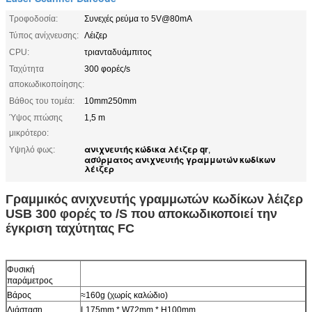
Τροφοδοσία:
Συνεχές ρεύμα το 5V@80mA
Τύπος ανίχνευσης:
Λέιζερ
CPU:
τριανταδυάμπιτος
Ταχύτητα
300 φορές/s
αποκωδικοποίησης:
Βάθος του τομέα:
10mm250mm
Ύψος πτώσης
1,5 m
μικρότερο:
ανιχνευτής κώδικα λέιζερ qr
Υψηλό φως:
,
ασύρματος ανιχνευτής γραμμωτών κωδίκων
λέιζερ
Γραμμικός ανιχνευτής γραμμωτών κωδίκων λέιζερ
USB 300 φορές το /S που αποκωδικοποιεί την
έγκριση ταχύτητας FC
Φυσική
παράμετρος
Βάρος
≈160g (χωρίς καλώδιο)
Διάσταση
L175mm * W72mm * H100mm