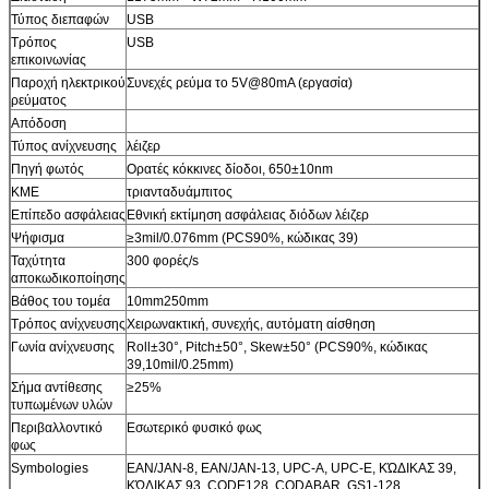
Τύπος διεπαφών
USB
Τρόπος
USB
επικοινωνίας
Παροχή ηλεκτρικού
Συνεχές ρεύμα το 5V@80mA (εργασία)
ρεύματος
Απόδοση
Τύπος ανίχνευσης
λέιζερ
Πηγή φωτός
Ορατές κόκκινες δίοδοι, 650±10nm
ΚΜΕ
τριανταδυάμπιτος
Επίπεδο ασφάλειας
Εθνική εκτίμηση ασφάλειας διόδων λέιζερ
Ψήφισμα
≥3mil/0.076mm (PCS90%, κώδικας 39)
Ταχύτητα
300 φορές/s
αποκωδικοποίησης
Βάθος του τομέα
10mm250mm
Τρόπος ανίχνευσης
Χειρωνακτική, συνεχής, αυτόματη αίσθηση
Γωνία ανίχνευσης
Roll±30°, Pitch±50°, Skew±50° (PCS90%, κώδικας
39,10mil/0.25mm)
Σήμα αντίθεσης
≥25%
τυπωμένων υλών
Περιβαλλοντικό
Εσωτερικό φυσικό φως
φως
Symbologies
EAN/JAN-8, EAN/JAN-13, UPC-Α, UPC-Ε, ΚΏΔΙΚΑΣ 39,
ΚΏΔΙΚΑΣ 93, CODE128, CODABAR, GS1-128,