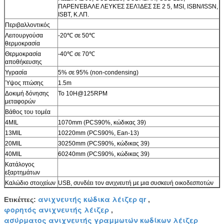
ΠΑΡΕΝΈΒΑΛΕ ΛΕΥΚΈΣ ΣΕΛΊΔΕΣ ΣΕ 2 5, MSI, ISBN/ISSN,
ISBT, Κ.ΛΠ.
Περιβαλλοντικός
Λειτουργούσα
-20℃ σε 50℃
θερμοκρασία
Θερμοκρασία
-40℃ σε 70℃
αποθήκευσης
Υγρασία
5% σε 95% (non-condensing)
Ύψος πτώσης
1.5m
Δοκιμή δόνησης
Το 10H@125RPM
μεταφορών
Βάθος του τομέα
4MIL
1070mm (PCS90%, κώδικας 39)
13MIL
10220mm (PCS90%, Ean-13)
20MIL
30250mm (PCS90%, κώδικας 39)
40MIL
60240mm (PCS90%, κώδικας 39)
Κατάλογος
εξαρτημάτων
Καλώδιο στοιχείων
USB, συνδέει τον ανιχνευτή με μια συσκευή οικοδεσποτών
ανιχνευτής κώδικα λέιζερ qr
Ετικέττες:
,
φορητός ανιχνευτής λέιζερ
,
ασύρματος ανιχνευτής γραμμωτών κωδίκων λέιζερ