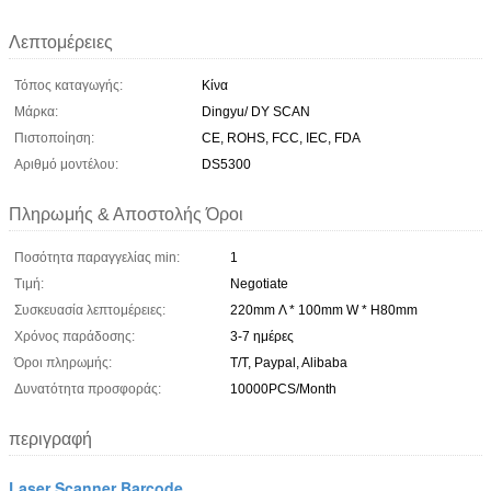
Λεπτομέρειες
Τόπος καταγωγής:
Κίνα
Μάρκα:
Dingyu/ DY SCAN
Πιστοποίηση:
CE, ROHS, FCC, IEC, FDA
Αριθμό μοντέλου:
DS5300
Πληρωμής & Αποστολής Όροι
Ποσότητα παραγγελίας min:
1
Τιμή:
Negotiate
Συσκευασία λεπτομέρειες:
220mm Λ * 100mm W * H80mm
Χρόνος παράδοσης:
3-7 ημέρες
Όροι πληρωμής:
T/T, Paypal, Alibaba
Δυνατότητα προσφοράς:
10000PCS/Month
περιγραφή
Laser Scanner Barcode