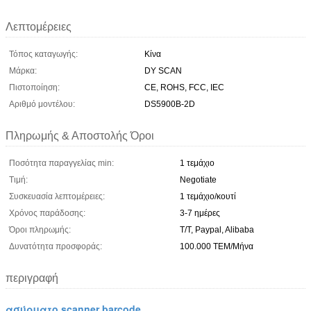
Λεπτομέρειες
Τόπος καταγωγής:
Κίνα
Μάρκα:
DY SCAN
Πιστοποίηση:
CE, ROHS, FCC, IEC
Αριθμό μοντέλου:
DS5900B-2D
Πληρωμής & Αποστολής Όροι
Ποσότητα παραγγελίας min:
1 τεμάχιο
Τιμή:
Negotiate
Συσκευασία λεπτομέρειες:
1 τεμάχιο/κουτί
Χρόνος παράδοσης:
3-7 ημέρες
Όροι πληρωμής:
T/T, Paypal, Alibaba
Δυνατότητα προσφοράς:
100.000 ΤΕΜ/Μήνα
περιγραφή
ασύρματο scanner barcode