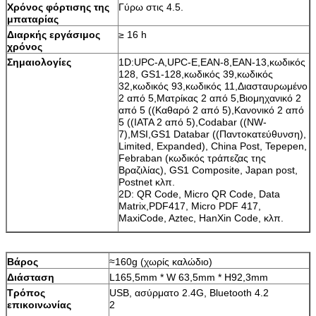
Χρόνος φόρτισης της
Γύρω στις 4.5.
μπαταρίας
Διαρκής εργάσιμος
≥ 16 h
χρόνος
Σημαιολογίες
1D:UPC-A,UPC-E,EAN-8,EAN-13,κωδικός
128, GS1-128,κωδικός 39,κωδικός
32,κωδικός 93,κωδικός 11,Διασταυρωμένο
2 από 5,Ματρίκας 2 από 5,Βιομηχανικό 2
από 5 ((Καθαρό 2 από 5),Κανονικό 2 από
5 ((IATA 2 από 5),Codabar ((NW-
7),MSI,GS1 Databar ((Παντοκατεύθυνση),
Limited, Expanded), China Post, Tepepen,
Febraban (κωδικός τράπεζας της
Βραζιλίας), GS1 Composite, Japan post,
Postnet κλπ.
2D: QR Code, Micro QR Code, Data
Matrix,PDF417, Micro PDF 417,
MaxiCode, Aztec, HanXin Code, κλπ.
Βάρος
≈160g (χωρίς καλώδιο)
Διάσταση
L165,5mm * W 63,5mm * H92,3mm
Τρόπος
USB, ασύρματο 2.4G, Bluetooth 4.2
επικοινωνίας
2