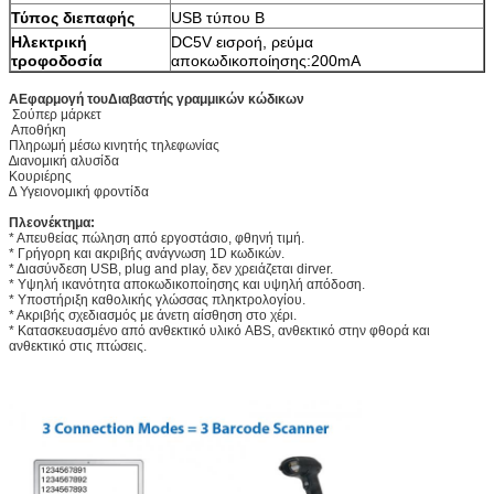
Τύπος διεπαφής
USB τύπου Β
Ηλεκτρική
DC5V εισροή, ρεύμα
τροφοδοσία
αποκωδικοποίησης:200mA
Α
Εφαρμογή του
Διαβαστής γραμμικών κώδικων
️ Σούπερ μάρκετ
️ Αποθήκη
Πληρωμή μέσω κινητής τηλεφωνίας
∆ιανομική αλυσίδα
Κουριέρης
∆ Υγειονομική φροντίδα
Πλεονέκτημα
:
* Απευθείας πώληση από εργοστάσιο, φθηνή τιμή.
* Γρήγορη και ακριβής ανάγνωση 1D κωδικών.
* Διασύνδεση USB, plug and play, δεν χρειάζεται dirver.
* Υψηλή ικανότητα αποκωδικοποίησης και υψηλή απόδοση.
* Υποστήριξη καθολικής γλώσσας πληκτρολογίου.
* Ακριβής σχεδιασμός με άνετη αίσθηση στο χέρι.
* Κατασκευασμένο από ανθεκτικό υλικό ABS, ανθεκτικό στην φθορά και
ανθεκτικό στις πτώσεις.