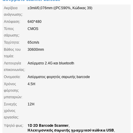
Ακρίβεια
≥3mil/0,076mm ((PCS90%, Κώδικας 39)
ανάγνωσης:
Απόφαση:
640*480
Τύπος
CMOS
σάρωσης:
Ταχύτητα:
65cm/s
Βάθος του
30600mm
τομέα:
Λειτουργία
Ασύρματο 2.4G και bluetooth
επικοινωνίας:
Ονομασία:
Ασύρματος φορητός σαρωτής barcode
Χρόνος
4.5H
φόρτισης
μπαταριών:
Συνεχής
12H
χρόνος
εργασίας:
1D 2D Barcode Scanner
Υψηλό φως:
,
Ηλεκτρονικός σαρωτής γραμμικού κώδικα USB
,