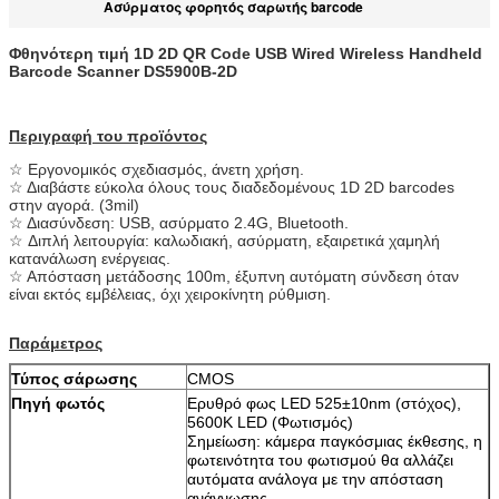
Ασύρματος φορητός σαρωτής barcode
Φθηνότερη τιμή 1D 2D QR Code USB Wired Wireless Handheld
Barcode Scanner DS5900B-2D
Περιγραφή του προϊόντος
☆ Εργονομικός σχεδιασμός, άνετη χρήση.
☆ Διαβάστε εύκολα όλους τους διαδεδομένους 1D 2D barcodes
στην αγορά. (3mil)
☆ Διασύνδεση: USB, ασύρματο 2.4G, Bluetooth.
☆ Διπλή λειτουργία: καλωδιακή, ασύρματη, εξαιρετικά χαμηλή
κατανάλωση ενέργειας.
☆ Απόσταση μετάδοσης 100m, έξυπνη αυτόματη σύνδεση όταν
είναι εκτός εμβέλειας, όχι χειροκίνητη ρύθμιση.
Παράμετρος
Τύπος σάρωσης
CMOS
Πηγή φωτός
Ερυθρό φως LED 525±10nm (στόχος),
5600K LED (Φωτισμός)
Σημείωση: κάμερα παγκόσμιας έκθεσης, η
φωτεινότητα του φωτισμού θα αλλάζει
αυτόματα ανάλογα με την απόσταση
ανάγνωσης.