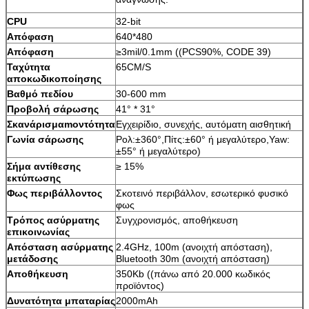
CPU
32-bit
Απόφαση
640*480
Απόφαση
≥3mil/0.1mm ((PCS90%, CODE 39)
Ταχύτητα
65CM/S
αποκωδικοποίησης
Βαθμό πεδίου
30-600 mm
Προβολή σάρωσης
41° * 31°
Σκανάρισμα
m
οντότητα
Εγχειρίδιο, συνεχής, αυτόματη αισθητική
Γωνία σάρωσης
Ρολ:±360°,Πίτς:±60° ή μεγαλύτερο,Yaw:
±55° ή μεγαλύτερο)
Σήμα αντίθεσης
≥ 15%
εκτύπωσης
Φως περιβάλλοντος
Σκοτεινό περιβάλλον, εσωτερικό φυσικό
φως
Τρόπος ασύρματης
Συγχρονισμός, αποθήκευση
επικοινωνίας
Απόσταση ασύρματης
2.4GHz, 100m (ανοιχτή απόσταση),
μετάδοσης
Bluetooth 30m (ανοιχτή απόσταση)
Αποθήκευση
350Kb ((πάνω από 20.000 κωδικός
προϊόντος)
Δυνατότητα μπαταρίας
2000mAh