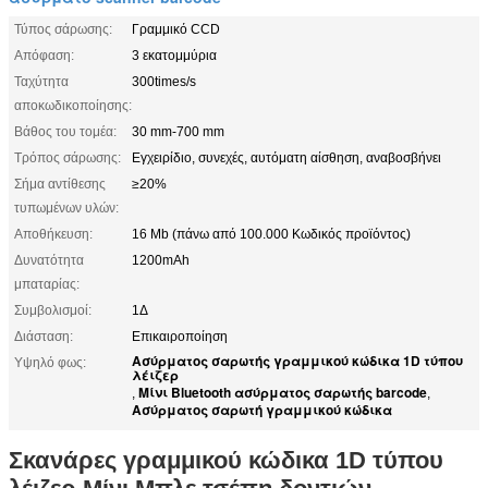
Τύπος σάρωσης:
Γραμμικό CCD
Απόφαση:
3 εκατομμύρια
Ταχύτητα
300times/s
αποκωδικοποίησης:
Βάθος του τομέα:
30 mm-700 mm
Τρόπος σάρωσης:
Εγχειρίδιο, συνεχές, αυτόματη αίσθηση, αναβοσβήνει
Σήμα αντίθεσης
≥20%
τυπωμένων υλών:
Αποθήκευση:
16 Mb (πάνω από 100.000 Κωδικός προϊόντος)
Δυνατότητα
1200mAh
μπαταρίας:
Συμβολισμοί:
1Δ
Διάσταση:
Επικαιροποίηση
Ασύρματος σαρωτής γραμμικού κώδικα 1D τύπου
Υψηλό φως:
λέιζερ
Μίνι Bluetooth ασύρματος σαρωτής barcode
,
,
Ασύρματος σαρωτή γραμμικού κώδικα
Σκανάρες γραμμικού κώδικα 1D τύπου