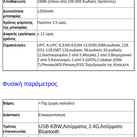
Αποθήκευση
16Mb ((πάνω από 100.000 Κωδικός προϊόντος)
Δυνατότητα
1200mAh
μπαταρίας
Χρόνος φόρτισης
Περίπου 3,5 ώρες
της μπαταρίας
Διαρκής εργάσιμος
≥ 12 ώρες
χρόνος
Σημαιολογίες
UPC-A,UPC-E,EAN-8,EAN-13,ISSN,ISBN,κωδικός 128,
GS1-128,ISBT 128,κωδικός 39,κωδικός 93,κωδικός
11,διασταυρωμένο 2 από 5,Ματρίκη 2 από 5,Βιομηχανικό
2 από 5,Κανονισμός 2 από 5 ((IATA),Codabar ((NW-
7),Plessey,MSI Plessey,RSS,Ταχυδρομεία της Κίναςκλπ.
Φυσική παράμετρος
Βάρος
≈70g (χωρίς καλώδιο)
Διάσταση
Επικαιροποίηση
USB-KBW
,
Ασύρματος 2.4G
,
Ασύρματο
Τρόπος
Bluetooth
επικοινωνίας