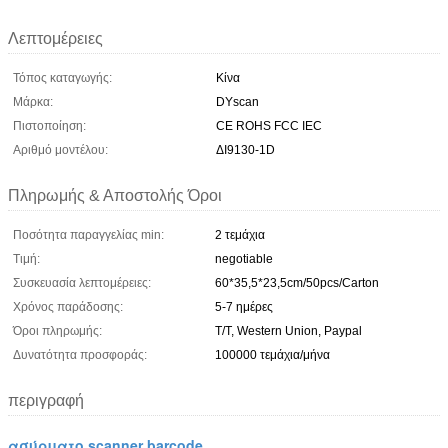
Λεπτομέρειες
Τόπος καταγωγής:
Κίνα
Μάρκα:
DYscan
Πιστοποίηση:
CE ROHS FCC IEC
Αριθμό μοντέλου:
ΔΙ9130-1D
Πληρωμής & Αποστολής Όροι
Ποσότητα παραγγελίας min:
2 τεμάχια
Τιμή:
negotiable
Συσκευασία λεπτομέρειες:
60*35,5*23,5cm/50pcs/Carton
Χρόνος παράδοσης:
5-7 ημέρες
Όροι πληρωμής:
Τ/Τ, Western Union, Paypal
Δυνατότητα προσφοράς:
100000 τεμάχια/μήνα
περιγραφή
ασύρματο scanner barcode