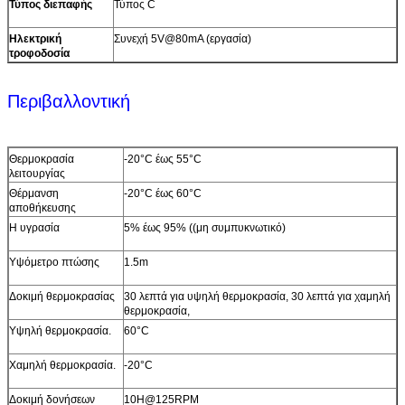
Τύπος διεπαφής
Τύπος C
Ηλεκτρική
Συνεχή 5V@80mA (εργασία)
τροφοδοσία
Περιβαλλοντική
Θερμοκρασία
-20°C έως 55°C
λειτουργίας
Θέρμανση
-20°C έως 60°C
αποθήκευσης
Η υγρασία
5% έως 95% ((μη συμπυκνωτικό)
Υψόμετρο πτώσης
1.5m
Δοκιμή θερμοκρασίας
30 λεπτά για υψηλή θερμοκρασία, 30 λεπτά για χαμηλή
θερμοκρασία,
Υψηλή θερμοκρασία.
60°C
Χαμηλή θερμοκρασία.
-20°C
Δοκιμή δονήσεων
10H@125RPM