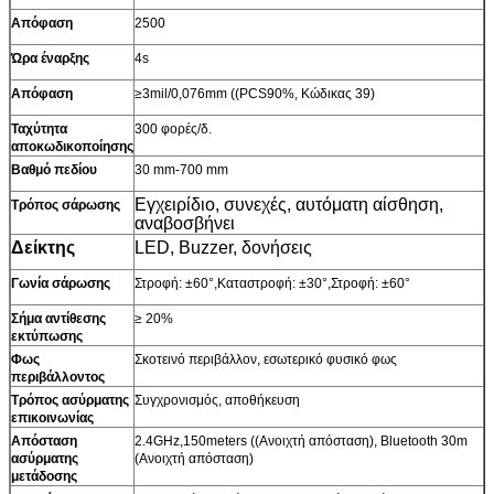
Απόφαση
2500
Ώρα έναρξης
4s
Απόφαση
≥3mil/0,076mm ((PCS90%, Κώδικας 39)
Ταχύτητα
300 φορές/δ.
αποκωδικοποίησης
Βαθμό πεδίου
30 mm-700 mm
Εγχειρίδιο, συνεχές, αυτόματη αίσθηση,
Τρόπος σάρωσης
αναβοσβήνει
Δείκτης
LED, Buzzer, δονήσεις
Γωνία σάρωσης
Στροφή: ±60°,Καταστροφή: ±30°,Στροφή: ±60°
Σήμα αντίθεσης
≥ 20%
εκτύπωσης
Φως
Σκοτεινό περιβάλλον, εσωτερικό φυσικό φως
περιβάλλοντος
Τρόπος ασύρματης
Συγχρονισμός, αποθήκευση
επικοινωνίας
Απόσταση
2.4GHz,150meters ((Ανοιχτή απόσταση), Bluetooth 30m
ασύρματης
(Ανοιχτή απόσταση)
μετάδοσης