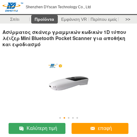
Shenzhen DYscan Technology Co., Ltd
Σπίτι
Προϊόντα
Εμφάνιση VR
Περίπου εμείς
>>
Ασύρματος σκάνερ γραμμικών κωδικών 1D τύπου
λέιζερ Mini Bluetooth Pocket Scanner για αποθήκη
και εφοδιασμό
Καλύτερη τιμή
επαφή