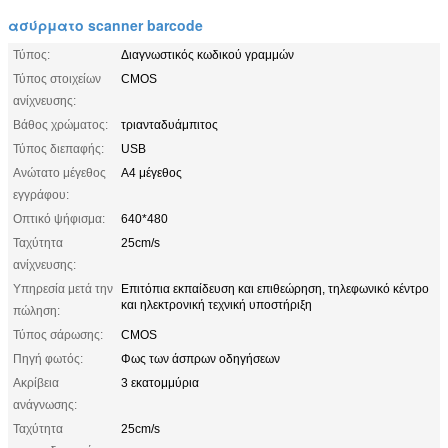
ασύρματο scanner barcode
Τύπος:
Διαγνωστικός κωδικού γραμμών
Τύπος στοιχείων
CMOS
ανίχνευσης:
Βάθος χρώματος:
τριανταδυάμπιτος
Τύπος διεπαφής:
USB
Ανώτατο μέγεθος
A4 μέγεθος
εγγράφου:
Οπτικό ψήφισμα:
640*480
Ταχύτητα
25cm/s
ανίχνευσης:
Υπηρεσία μετά την
Επιτόπια εκπαίδευση και επιθεώρηση, τηλεφωνικό κέντρο
και ηλεκτρονική τεχνική υποστήριξη
πώληση:
Τύπος σάρωσης:
CMOS
Πηγή φωτός:
Φως των άσπρων οδηγήσεων
Ακρίβεια
3 εκατομμύρια
ανάγνωσης:
Ταχύτητα
25cm/s