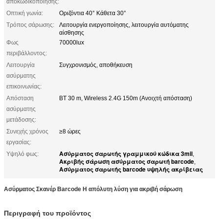
αποκωδικοποίησης:
Οπτική γωνία:
Οριζόντια 40° Κάθετα 30°
Τρόπος σάρωσης:
Λειτουργία ενεργοποίησης, λειτουργία αυτόματης
αίσθησης
Φως
70000lux
περιβάλλοντος:
Λειτουργία
Συγχρονισμός, αποθήκευση
ασύρματης
επικοινωνίας:
Απόσταση
BT 30 m, Wireless 2.4G 150m (Ανοιχτή απόσταση)
ασύρματης
μετάδοσης:
Συνεχής χρόνος
≥8 ώρες
εργασίας:
Ασύρματος σαρωτής γραμμικού κώδικα 3mil
Υψηλό φως:
,
Ακριβής σάρωση ασύρματος σαρωτή barcode
,
Ασύρματος σαρωτής barcode υψηλής ακρίβειας
Ασύρματος Σκανέρ Barcode Η απόλυτη λύση για ακριβή σάρωση
Περιγραφή του προϊόντος