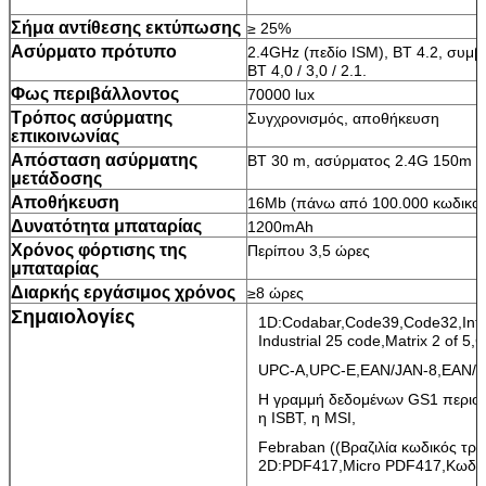
Σήμα αντίθεσης εκτύπωσης
≥ 25%
Ασύρματο πρότυπο
2.4GHz (πεδίο ISM), BT 4.2, συμβ
BT 4,0 / 3,0 / 2.1.
Φως περιβάλλοντος
70000 lux
Τρόπος ασύρματης
Συγχρονισμός, αποθήκευση
επικοινωνίας
Απόσταση ασύρματης
BT 30 m, ασύρματος 2.4G 150m (
μετάδοσης
Αποθήκευση
16Mb (πάνω από 100.000 κωδικοί
Δυνατότητα μπαταρίας
1200mAh
Χρόνος φόρτισης της
Περίπου 3,5 ώρες
μπαταρίας
Διαρκής εργάσιμος χρόνος
≥8 ώρες
Σημαιολογίες
1D:Codabar,Code39,Code32,Interle
Industrial 25 code,Matrix 2 of
UPC-A,UPC-E,EAN/JAN-8,EAN/JA
Η γραμμή δεδομένων GS1 περιορ
η ISBT, η MSI,
Febraban ((Βραζιλία κωδικός τρά
2D:PDF417,Micro PDF417,Κωδικ