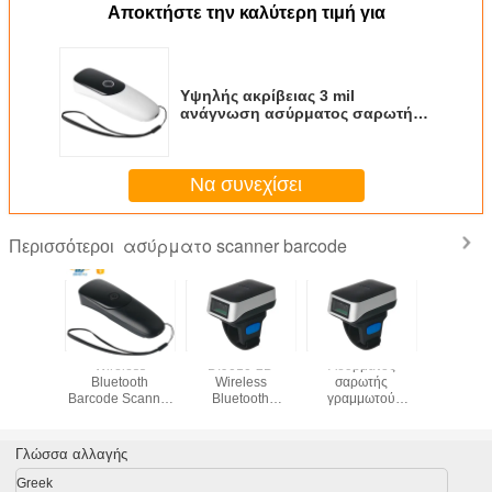
Αποκτήστε την καλύτερη τιμή για
Υψηλής ακρίβειας 3 mil
ανάγνωση ασύρματος σαρωτή
γραμμικού κώδικα λειτουργία
ενεργοποίησης για ακριβή
σάρωση
Να συνεχίσει
ασύρματο scanner barcode
Περισσότεροι
ess
DI9010-2D
Ασύρματος
Ασύρματος
Ασύρματ
oth
Wireless
σαρωτής
ανιχνευτής
ανιχνευτ
canner
Bluetooth
γραμμωτού
γραμμωτών
γραμμωτ
Reader
Barcode Scanner
κώδικα Bluetooth
κωδίκων CMOS
κωδίκω
ange
300 Scans/Sec
DI9010C-2D,
2.4G
Bluetoo
Φορητός
2200m
Γλώσσα αλλαγής
αναγνώστης QR
δακτύλου
Greek