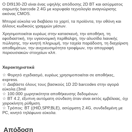
Ο DI9130-2D είναι ένας υψηλής απόδοσης 2D BT και ασύρματος
σαρωτής barcode 2.4G με κορυφαία τεχνολογία αναγνώρισης
εικόνας CMOS.
Μπορεί εύκολα να διαβάσει το χαρτί, τα προϊόντα, την οθόνη και
άλλους κωδικούς γραμμών μέσων.
Χρησιμοποιείται ευρέως στην κατασκευή, την αποθήκη, τη
εφοδιαστική, την υγειονομική περίθαλψη, την αλυσίδα λιανικής
πώλησης, την κινητή πληρωμή, την ταχεία παράδοση, τη διαχείριση
αποθεμάτων, την ανιχνευσιμότητα τροφίμων, την απογραφή
περιουσιακών στοιχείων κλπ.
Χαρακτηριστικά
☆ Φορητό σχεδιασμό, ευρέως χρησιμοποιείται σε αποθήκες,
express.
☆ Διαβάστε όλους τους βασικούς 1D 2D barcodes στην αγορά
εύκολα.(3mil
☆ 100.000 χωρητικότητα αποθήκευσης δεδομένων.
☆ BT 4.2, έξυπνη αυτόματη σύνδεση όταν είναι εκτός εμβέλειας, όχι
χειροκίνητη ρύθμιση.
☆ Τρόπος: BT ((HID,SPP,BLE), ασύρματη 2.4G, συνδεδεμένη με
PC, κινητό τηλέφωνο εύκολα.
Απόδοση