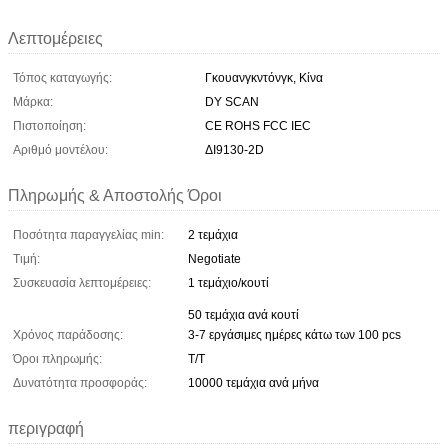
Λεπτομέρειες
Τόπος καταγωγής:
Γκουανγκντόνγκ, Κίνα
Μάρκα:
DY SCAN
Πιστοποίηση:
CE ROHS FCC IEC
Αριθμό μοντέλου:
ΔΙ9130-2D
Πληρωμής & Αποστολής Όροι
Ποσότητα παραγγελίας min:
2 τεμάχια
Τιμή:
Negotiate
Συσκευασία λεπτομέρειες:
1 τεμάχιο/κουτί
50 τεμάχια ανά κουτί
Χρόνος παράδοσης:
3-7 εργάσιμες ημέρες κάτω των 100 pcs
Όροι πληρωμής:
Τ/Τ
Δυνατότητα προσφοράς:
10000 τεμάχια ανά μήνα
περιγραφή