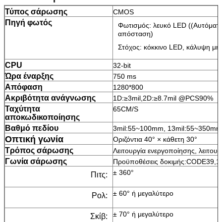
Τύπος σάρωσης
CMOS
Πηγή φωτός
Φωτισμός: λευκό LED ((Αυτόματα 
απόσταση)
Στόχος: κόκκινο LED, κάλυψη μ
CPU
32-bit
Ώρα έναρξης
750 ms
Απόφαση
1280*800
Ακριβότητα ανάγνωσης
1D:≥3mil,2D:≥8.7mil @PCS90%
Ταχύτητα
65CM/S
αποκωδικοποίησης
Βαθμό πεδίου
3mil:55~100mm, 13mil:55~350mm
Οπτική γωνία
Οριζόντια 40° × κάθετη 30°
Τρόπος σάρωσης
Λειτουργία ενεργοποίησης, λειτου
Γωνία σάρωσης
Προϋποθέσεις δοκιμής:CODE39,
± 360°
Πιτς:
± 60° ή μεγαλύτερο
Ρολ:
± 70° ή μεγαλύτερο
Σκίβ: