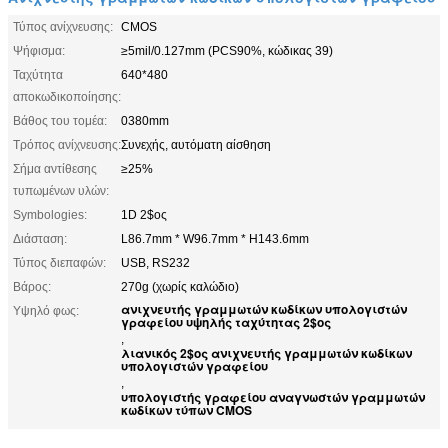
Τύπος ανίχνευσης:
CMOS
Ψήφισμα:
≥5mil/0.127mm (PCS90%, κώδικας 39)
Ταχύτητα
640*480
αποκωδικοποίησης:
Βάθος του τομέα:
0380mm
Τρόπος ανίχνευσης:
Συνεχής, αυτόματη αίσθηση
Σήμα αντίθεσης
≥25%
τυπωμένων υλών:
Symbologies:
1D 2$ος
Διάσταση:
L86.7mm * W96.7mm * H143.6mm
Τύπος διεπαφών:
USB, RS232
Βάρος:
270g (χωρίς καλώδιο)
ανιχνευτής γραμμωτών κωδίκων υπολογιστών
Υψηλό φως:
γραφείου υψηλής ταχύτητας 2$ος
,
λιανικός 2$ος ανιχνευτής γραμμωτών κωδίκων
υπολογιστών γραφείου
,
υπολογιστής γραφείου αναγνωστών γραμμωτών
κωδίκων τύπων CMOS