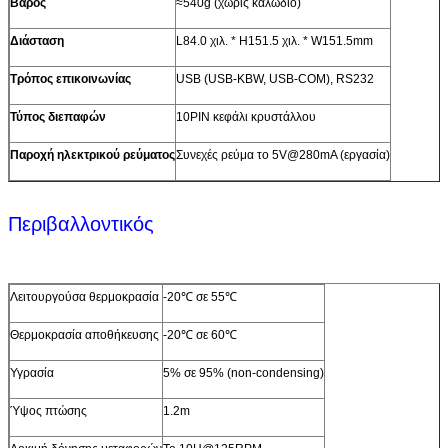
Βάρος
≈540g (χωρίς καλώδιο)
Διάσταση
L84.0 χιλ. * H151.5 χιλ. * W151.5mm
Τρόπος επικοινωνίας
USB (USB-KBW, USB-COM), RS232
Τύπος διεπαφών
10PIN κεφάλι κρυστάλλου
Παροχή ηλεκτρικού ρεύματος
Συνεχές ρεύμα το 5V@280mA (εργασία)
Περιβαλλοντικός
Λειτουργούσα θερμοκρασία
-20℃ σε 55℃
Θερμοκρασία αποθήκευσης
-20℃ σε 60℃
Υγρασία
5% σε 95% (non-condensing)
Ύψος πτώσης
1.2m