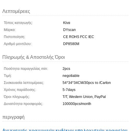
Λεπτομέρειες
Τόπος καταγωγής:
Κίνα
Μάρκα:
DYscan
Πιστοποίηση:
CE ROHS FCC IEC
Αριθμό μοντέλου:
DP8580M
Πληρωμής & Αποστολής Όροι
Ποσότητα παραγγελίας min:
2pcs
Τιμή:
negotiable
Συσκευασία λεπτομέρειες:
54*34*34CM/30pcs το /Carton
Χρόνος παράδοσης:
5-7days
Όροι πληρωμής:
T/T, Western Union, PayPal
Δυνατότητα προσφοράς:
100000pcs/month
περιγραφή
Ανιχνευτής γραμμωτών κωδίκων υπολογιστών γραφείου