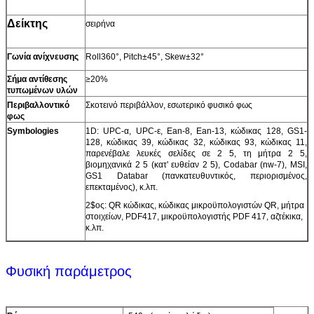
Δείκτης
σειρήνα
Γωνία ανίχνευσης
Roll360°, Pitch±45°, Skew±32°
Σήμα αντίθεσης
≥20%
τυπωμένων υλών
Περιβαλλοντικό
Σκοτεινό περιβάλλον, εσωτερικό φυσικό φως
φως
Symbologies
1D: UPC-α, UPC-ε, Ean-8, Ean-13, κώδικας 128, GS1-
128, κώδικας 39, κώδικας 32, κώδικας 93, κώδικας 11,
παρενέβαλε λευκές σελίδες σε 2 5, τη μήτρα 2 5,
βιομηχανικά 2 5 (κατ' ευθείαν 2 5), Codabar (nw-7), MSI,
GS1 Databar (πανκατευθυντικός, περιορισμένος,
επεκταμένος), κ.λπ.
2$ος: QR κώδικας, κώδικας μικροϋπολογιστών QR, μήτρα
στοιχείων, PDF417, μικροϋπολογιστής PDF 417, αζτέκικα,
κ.λπ.
Φυσική παράμετρος