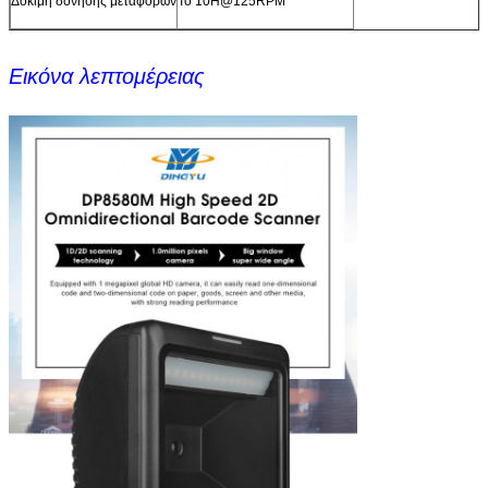
Δοκιμή δόνησης μεταφορών
Το 10H@125RPM
Εικόνα λεπτομέρειας