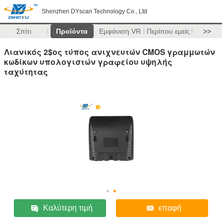
Shenzhen DYscan Technology Co., Ltd
Σπίτι
Προϊόντα
Εμφάνιση VR
Περίπου εμείς
>>
Λιανικός 2$ος τύπος ανιχνευτών CMOS γραμμωτών
κωδίκων υπολογιστών γραφείου υψηλής
ταχύτητας
Καλύτερη τιμή
επαφή