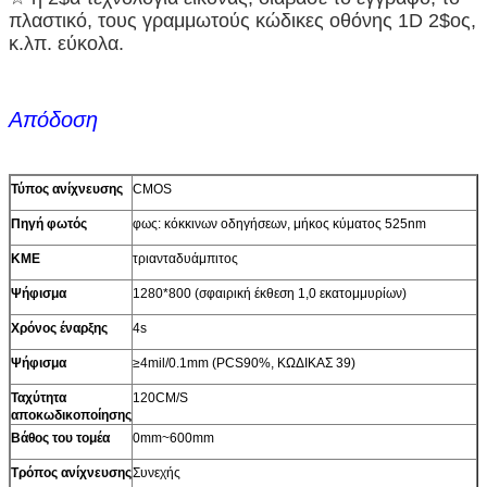
πλαστικό, τους γραμμωτούς κώδικες οθόνης 1D 2$ος,
κ.λπ. εύκολα.
Απόδοση
Τύπος ανίχνευσης
CMOS
Πηγή φωτός
φως: κόκκινων οδηγήσεων, μήκος κύματος 525nm
ΚΜΕ
τριανταδυάμπιτος
Ψήφισμα
1280*800 (σφαιρική έκθεση 1,0 εκατομμυρίων)
Χρόνος έναρξης
4s
Ψήφισμα
≥4mil/0.1mm (PCS90%, ΚΩΔΙΚΑΣ 39)
Ταχύτητα
120CM/S
αποκωδικοποίησης
Βάθος του τομέα
0mm~600mm
Τρόπος ανίχνευσης
Συνεχής