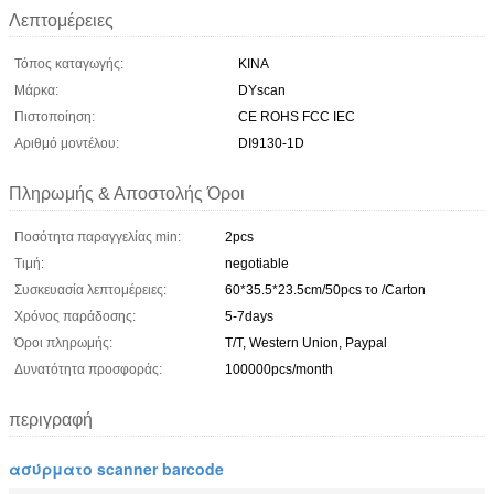
Λεπτομέρειες
Τόπος καταγωγής:
ΚΙΝΑ
Μάρκα:
DYscan
Πιστοποίηση:
CE ROHS FCC IEC
Αριθμό μοντέλου:
DI9130-1D
Πληρωμής & Αποστολής Όροι
Ποσότητα παραγγελίας min:
2pcs
Τιμή:
negotiable
Συσκευασία λεπτομέρειες:
60*35.5*23.5cm/50pcs το /Carton
Χρόνος παράδοσης:
5-7days
Όροι πληρωμής:
T/T, Western Union, Paypal
Δυνατότητα προσφοράς:
100000pcs/month
περιγραφή
ασύρματο scanner barcode