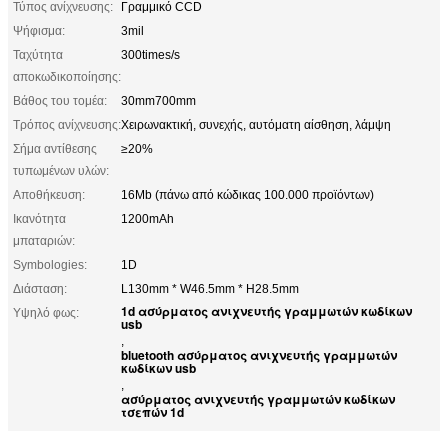
Τύπος ανίχνευσης:
Γραμμικό CCD
Ψήφισμα:
3mil
Ταχύτητα
300times/s
αποκωδικοποίησης:
Βάθος του τομέα:
30mm700mm
Τρόπος ανίχνευσης:
Χειρωνακτική, συνεχής, αυτόματη αίσθηση, λάμψη
Σήμα αντίθεσης
≥20%
τυπωμένων υλών:
Αποθήκευση:
16Mb (πάνω από κώδικας 100.000 προϊόντων)
Ικανότητα
1200mAh
μπαταριών:
Symbologies:
1D
Διάσταση:
L130mm * W46.5mm * H28.5mm
1d ασύρματος ανιχνευτής γραμμωτών κωδίκων
Υψηλό φως:
usb
,
bluetooth ασύρματος ανιχνευτής γραμμωτών
κωδίκων usb
,
ασύρματος ανιχνευτής γραμμωτών κωδίκων
τσεπών 1d