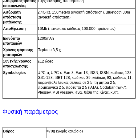
Ασύρματος τρόπος
Συγχρονισμός, αποθήκευση
επικοινωνίας
Ασύρματη
2.4GHz, 150meters (ανοικτή απόσταση), Bluetooth 30m
απόσταση
(ανοικτή απόσταση)
μετάδοσης
Αποθήκευση
16Mb (πάνω από κώδικας 100.000 προϊόντων)
Ικανότητα
1200mAh
μπαταριών
Χρόνος φόρτισης
Περίπου 3,5 χ
μπαταριών
Συνεχής χρόνος
≥12 ώρες
απασχόλησης
Symbologies
UPC-α, UPC-ε, Ean-8, Ean-13, ISSN, ISBN, κώδικας 128,
GS1-128, ISBT 128, κώδικας 39, κώδικας 93, κώδικας 11,
παρενέβαλε λευκές σελίδες σε 2 5, τη μήτρα 2 5,
βιομηχανικά 2 5, πρότυπα 2 5 (IATA), Codabar (nw-7),
Plessey, MSI Plessey, RSS, θέση της Κίνας, κ.λπ.
Φυσική παράμετρος
Βάρος
≈70g (χωρίς καλώδιο)