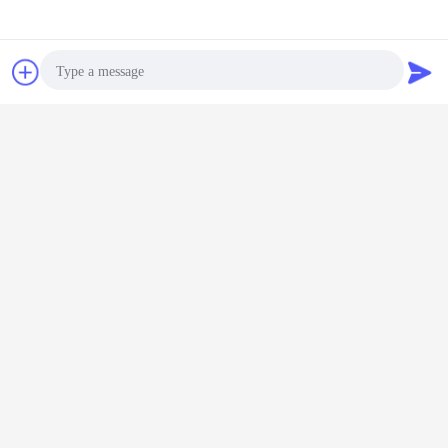
συζήτηση
Ζητήστε ένα
απόσπασμα
Photo
Video Call
Audio Call