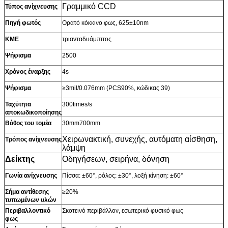
Γραμμικό CCD
Τύπος ανίχνευσης
Πηγή φωτός
Ορατό κόκκινο φως, 625±10nm
ΚΜΕ
τριανταδυάμπιτος
Ψήφισμα
2500
Χρόνος έναρξης
4s
Ψήφισμα
≥3mil/0.076mm (PCS90%, κώδικας 39)
Ταχύτητα
300times/s
αποκωδικοποίησης
Βάθος του τομέα
30mm700mm
Χειρωνακτική, συνεχής, αυτόματη αίσθηση,
Τρόπος ανίχνευσης
λάμψη
Δείκτης
Οδηγήσεων, σειρήνα, δόνηση
Γωνία ανίχνευσης
Πίσσα: ±60°, ρόλος: ±30°, λοξή κίνηση: ±60°
Σήμα αντίθεσης
≥20%
τυπωμένων υλών
Περιβαλλοντικό
Σκοτεινό περιβάλλον, εσωτερικό φυσικό φως
φως