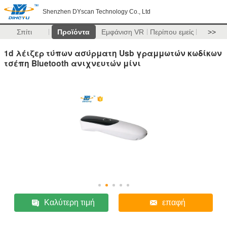
Shenzhen DYscan Technology Co., Ltd
Σπίτι
Προϊόντα
Εμφάνιση VR
Περίπου εμείς
>>
1d λέιζερ τύπων ασύρματη Usb γραμμωτών κωδίκων
τσέπη Bluetooth ανιχνευτών μίνι
Καλύτερη τιμή
επαφή