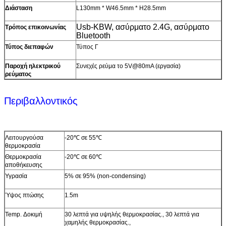
Διάσταση
L130mm * W46.5mm * H28.5mm
Usb-KBW
,
ασύρματο 2.4G
,
ασύρματο
Τρόπος επικοινωνίας
Bluetooth
Τύπος διεπαφών
Τύπος Γ
Παροχή ηλεκτρικού
Συνεχές ρεύμα το 5V@80mA (εργασία)
ρεύματος
Περιβαλλοντικός
Λειτουργούσα
-20℃ σε 55℃
θερμοκρασία
Θερμοκρασία
-20℃ σε 60℃
αποθήκευσης
Υγρασία
5% σε 95% (non-condensing)
Ύψος πτώσης
1.5m
Temp. Δοκιμή
30 λεπτά για υψηλής θερμοκρασίας., 30 λεπτά για
χαμηλής θερμοκρασίας.,