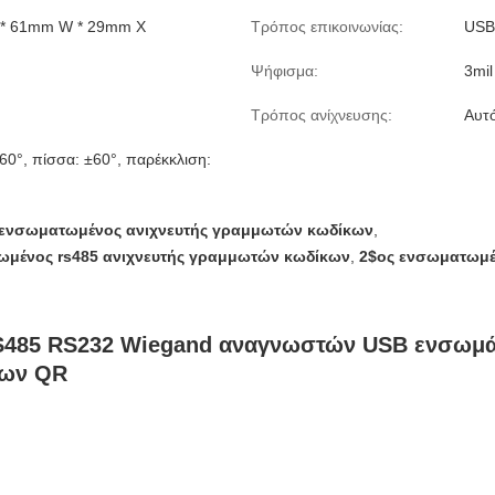
* 61mm W * 29mm Χ
Τρόπος επικοινωνίας:
USB
Ψήφισμα:
3mil
Τρόπος ανίχνευσης:
Αυτ
60°, πίσσα: ±60°, παρέκκλιση:
 ενσωματωμένος ανιχνευτής γραμμωτών κωδίκων
,
μένος rs485 ανιχνευτής γραμμωτών κωδίκων
,
2$ος ενσωματωμέν
RS485 RS232 Wiegand αναγνωστών USB ενσωμά
κων QR