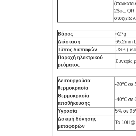
(πανκατευ
2$ος: QR 
στοιχείων
Βάρος
≈27g
Διάσταση
65.2mm 
Τύπος διεπαφών
USB (usb
Παροχή ηλεκτρικού
Συνεχές 
ρεύματος
Λειτουργούσα
-20℃ σε
θερμοκρασία
Θερμοκρασία
-40℃ σε
αποθήκευσης
Υγρασία
5% σε 95
Δοκιμή δόνησης
Το 10H
μεταφορών