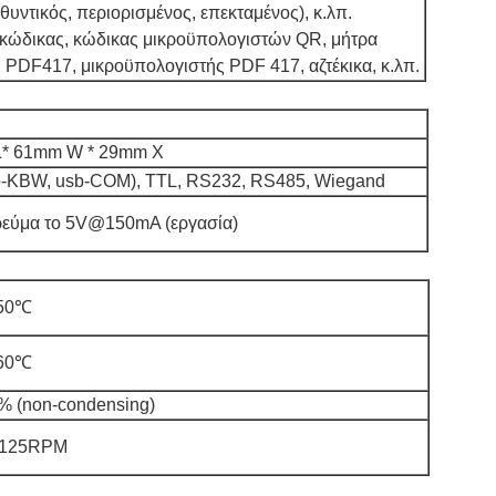
θυντικός, περιορισμένος, επεκταμένος), κ.λπ.
κώδικας, κώδικας μικροϋπολογιστών QR, μήτρα
, PDF417, μικροϋπολογιστής PDF 417, αζτέκικα, κ.λπ.
L* 61mm W * 29mm Χ
-KBW, usb-COM), TTL, RS232, RS485, Wiegand
ρεύμα το 5V@150mA (εργασία)
 50℃
 60℃
% (non-condensing)
@125RPM