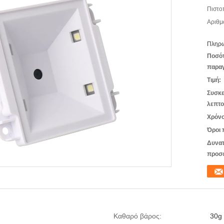
Πιστο
Αριθμ
Πληρω
Ποσό
παραγ
Τιμή:
Συσκε
λεπτο
Χρόνο
Όροι 
Δυνατ
προσ
Καθαρό βάρος:
30g 