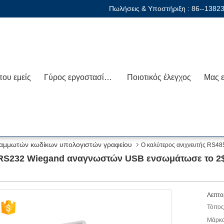
Πωλήσεις & Υποστήριξη :
86--1382
που εμείς
Γύρος εργοστασίων
Ποιοτικός έλεγχος
ραμμωτών κωδίκων υπολογιστών γραφείου
Ο καλύτερος ανιχνευτής RS4
 RS232 Wiegand αναγνωστών USB ενσωμάτωσε το 2
Λεπτο
Τόπος
Μάρκα