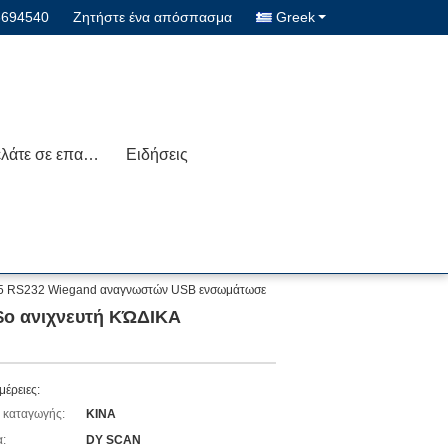
3694540
Ζητήστε ένα απόσπασμα
Greek
Μας ελάτε σε επαφή με
Ειδήσεις
85 RS232 Wiegand αναγνωστών USB ενσωμάτωσε
$ο ανιχνευτή ΚΏΔΙΚΑ
μέρειες:
 καταγωγής:
ΚΙΝΑ
:
DY SCAN