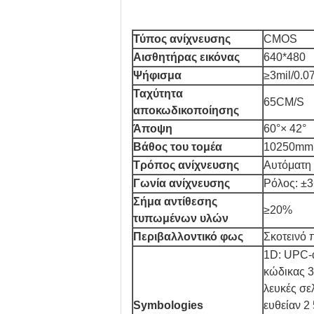
Τύπος ανίχνευσης
CMOS
Αισθητήρας εικόνας
640*480
Ψήφισμα
≥3mil/0.
Ταχύτητα
65CM/S
αποκωδικοποίησης
Άποψη
60°× 42°
Βάθος του τομέα
10250mm
Τρόπος ανίχνευσης
Αυτόματη
Γωνία ανίχνευσης
Ρόλος: ±3
Σήμα αντίθεσης
≥20%
τυπωμένων υλών
Περιβαλλοντικό φως
Σκοτεινό 
1D: UPC-α
κώδικας 3
λευκές σελ
Symbologies
ευθείαν 2