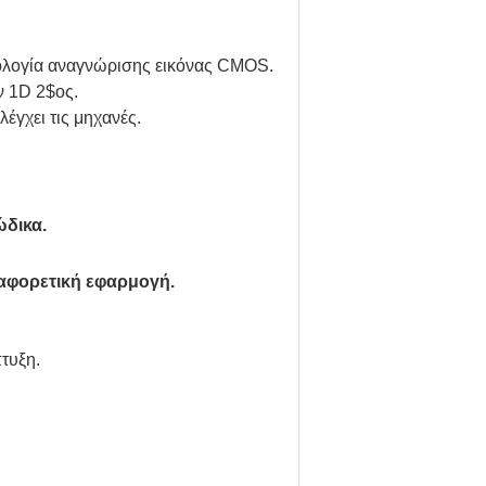
νολογία αναγνώρισης εικόνας CMOS.
ν 1D 2$ος.
έγχει τις μηχανές.
ώδικα.
διαφορετική εφαρμογή.
τυξη.