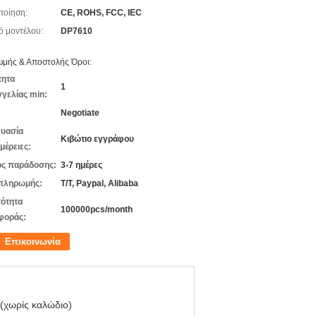
ποίηση:
CE, ROHS, FCC, IEC
ό μοντέλου:
DP7610
μής & Αποστολής Όροι:
τητα
1
γελίας min:
Negotiate
υασία
Κιβώτιο εγγράφου
μέρειες:
ς παράδοσης:
3-7 ημέρες
πληρωμής:
T/T, Paypal, Alibaba
ότητα
100000pcs/month
φοράς:
Επικοινωνία
(χωρίς καλώδιο)