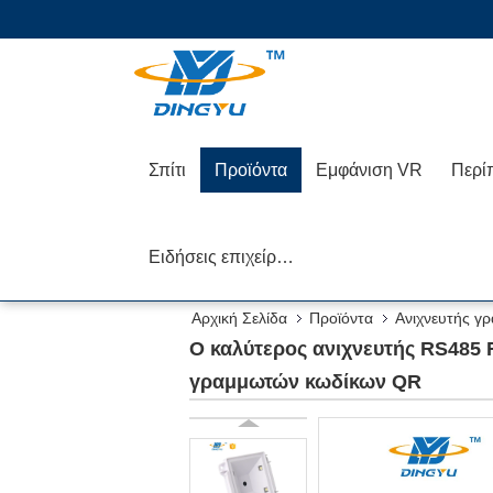
Σπίτι
Προϊόντα
Εμφάνιση VR
Περί
Ειδήσεις επιχείρησης
Αρχική Σελίδα
Προϊόντα
Ανιχνευτής γ
το 2$ο ανιχνευτή ΚΏΔΙΚΑ γραμμωτών κωδίκων QR
Ο καλύτερος ανιχνευτής RS485
γραμμωτών κωδίκων QR