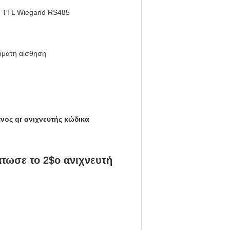
 TTL Wiegand RS485
όματη αίσθηση
ος qr ανιχνευτής κώδικα
τωσε το 2$ο ανιχνευτή