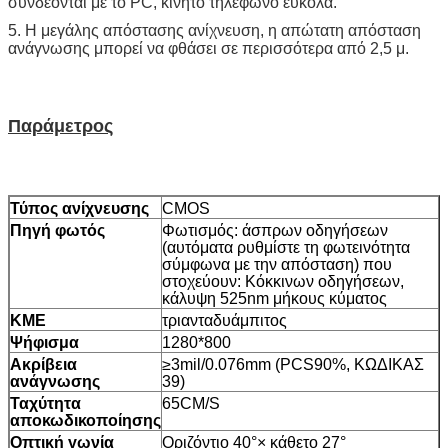
συνδέονται με το PC, κινητό τηλέφωνο εύκολα.
5. Η μεγάλης απόστασης ανίχνευση, η απώτατη απόσταση
ανάγνωσης μπορεί να φθάσει σε περισσότερα από 2,5 μ.
Παράμετρος
Τύπος ανίχνευσης
CMOS
Πηγή φωτός
Φωτισμός: άσπρων οδηγήσεων
(αυτόματα ρυθμίστε τη φωτεινότητα
σύμφωνα με την απόσταση) που
στοχεύουν: Κόκκινων οδηγήσεων,
κάλυψη 525nm μήκους κύματος
ΚΜΕ
τριανταδυάμπιτος
Ψήφισμα
1280*800
Ακρίβεια
≥3mil/0.076mm (PCS90%, ΚΩΔΙΚΑΣ
ανάγνωσης
39)
Ταχύτητα
65CM/S
αποκωδικοποίησης
Οπτική γωνία
Οριζόντιο 40°× κάθετο 27°