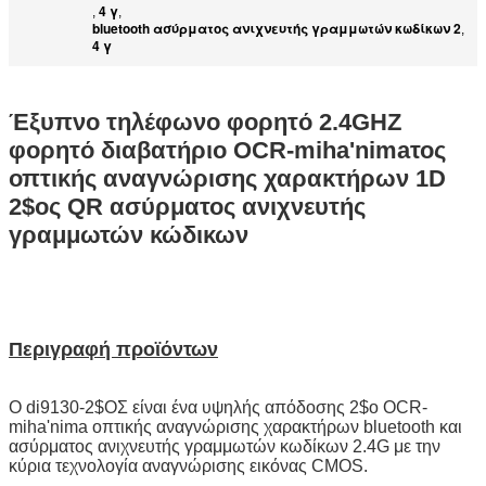
4 γ
,
,
bluetooth ασύρματος ανιχνευτής γραμμωτών κωδίκων 2
,
4 γ
Έξυπνο τηλέφωνο φορητό 2.4GHZ
φορητό διαβατήριο OCR-miha'nimaτος
οπτικής αναγνώρισης χαρακτήρων 1D
2$ος QR ασύρματος ανιχνευτής
γραμμωτών κώδικων
Περιγραφή προϊόντων
Ο di9130-2$ΟΣ είναι ένα υψηλής απόδοσης 2$ο OCR-
miha'nima οπτικής αναγνώρισης χαρακτήρων bluetooth και
ασύρματος ανιχνευτής γραμμωτών κωδίκων 2.4G με την
κύρια τεχνολογία αναγνώρισης εικόνας CMOS.