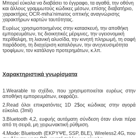
Μπορεί εύκολα να διαβάσει το έγγραφο, τα αγαθά, την οθόνη
και άλλους γραμμωτούς κώδικες μέσων, επίσης διαβατήριο,
χαρακτήρες OCR-miha'nimaτος οπτικής αναγνώρισης
χαρακτήρων καρτών ταυτότητας.
Ευρέως χρησιμοποιημένος στην κατασκευή, την αποθήκη
εμπορευμάτων, τις διοικητικές μέριμνες, την υγειονομική
περίθαλψη, τη λιανική αλυσίδα, την κινητή πληρωμή, τη σαφή
παράδοση, τη διαχείριση καταλόγων, την ανιχνευσιμότητα
τροφίμων, τον κατάλογο προτερημάτων, κ.λπ.
Χαρακτηριστικά γνωρίσματα
1.Wearable το σχέδιο, που χρησιμοποιείται ευρέως στην
αποθήκη εμπορευμάτων, εκφράζει.
2.Read όλοι επικρατόντες 1D 2$ος κώδικας στην αγορά
εύκολα. (3mil)
3.Bluetooth 4,2, ευφυής αυτόματη σύνδεση όταν είναι πέρα
από τη σειρά, μη χειρωνακτική ρύθμιση.
4.Mode: Bluetooth (ΕΚΡΥΨΕ, SSP, BLE), Wireless2.4G, που