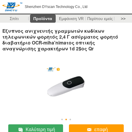
Shenzhen DYscan Technology Co., Ltd
Σπίτι
Προϊόντα
Εμφάνιση VR
Περίπου εμείς
>>
Έξυπνος ανιχνευτής γραμμωτών κωδίκων
τηλεφωνικών φορητός 2,4 Γ ασύρματος φορητό
διαβατήριο OCR-miha'nimaτος οπτικής
αναγνώρισης χαρακτήρων 1d 2$ος Qr
Καλύτερη τιμή
επαφή