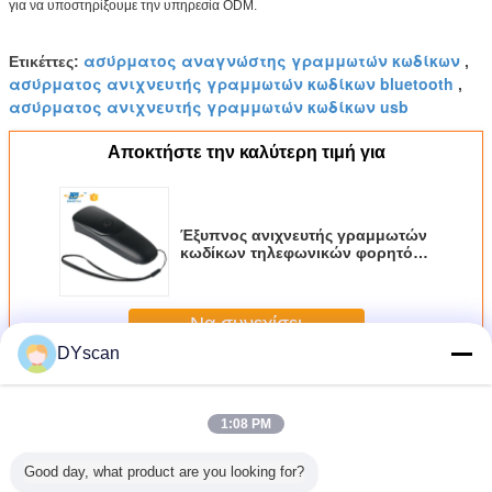
για να υποστηρίξουμε την υπηρεσία ODM.
ασύρματος αναγνώστης γραμμωτών κωδίκων
Ετικέττες:
,
ασύρματος ανιχνευτής γραμμωτών κωδίκων bluetooth
,
ασύρματος ανιχνευτής γραμμωτών κωδίκων usb
Αποκτήστε την καλύτερη τιμή για
Έξυπνος ανιχνευτής γραμμωτών
κωδίκων τηλεφωνικών φορητός
2,4 Γ ασύρματος φορητό
διαβατήριο OCR-miha'nimaτος
οπτικής αναγνώρισης
Να συνεχίσει
χαρακτήρων 1d 2$ος Qr
DYscan
ασύρματο scanner barcode
Περισσότεροι
1:08 PM
Good day, what product are you looking for?