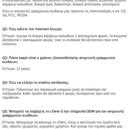
Επαγγελματική QC ομάδα και μηχανή δοκιμής (δοκιμή ηλικίας μηχανών, μηχανή
κάμψεων καλωδίων, δοκιμή ζωής διακοπτών, δοκιμή αντίστασης κλονισμού).
Όλοι οι ανιχνευτές γραμμωτών κωδίκων μας περνούν τις πιστοποιήσεις κ.λπ. CE,
της FCC, ROSH.
Q2: Πώς κάνετε τον ποιοτικό έλεγχο;
DYscan: έχουμε τη δοκιμή κάμψεων καλωδίων 1 εκατομμύριο φορές, τα κουμπιά
εξετάζονται 1 εκατομμύριο φορές, όλες οι συσκευές θα εξεταστούν πριν από
στέλνουν.
Q3: Πόσο καιρό είναι ο χρόνος εξουσιοδότησης ανιχνευτή γραμμωτών
κώδικων;
DYscan: 12 μήνες
Q4: Πώς να ελέγξει το σταύλο απόδοσης;
DYscan: Παίρνουμε την παραγωγή γραμμών ροής σε ολόκληρη την
επεξεργασία. Κάθε προϊόν θα εξεταστεί 4 φορές τουλάχιστον πριν από την
παράδοση.
Q5: Μπορείτε να παρέχετε το cOem ή την υπηρεσία ODM για τον ανιχνευτή
γραμμωτών κωδίκων;
DYscan: Μπορούμε να κάνουμε το cOem, όπως η εκτύπωση του λογότυπού
σας, κιβώτιο χρώματος, εγχειρίδιο χρηστών. Και έχουμε την τεχνική ομάδα μας