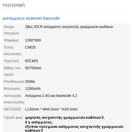
περιγραφή
ασύρματο scanner barcode
όνομα
2$ος lOCR ασύρματος ανιχνευτής γραμμωτών κωδίκων
στοιχείων:
Ψήφισμα:
1280*800
Τύπος
CMOS
ανίχνευσης:
Ταχύτητα:
65CM/S
Βάθος του
50750mm
τομέα:
Αποθήκευση:
350kb
Μπαταρία:
1200mAh
Λειτουργία
Ασύρματα 2.4G και bluetooth 4,2
επικοινωνίας:
ΜΕΓΕΘΟΣ:
L130mm * W46.5mm * H28.5mm
φορητός ανιχνευτής γραμμωτών κωδίκων 2
Υψηλό φως:
,
4 γ ασύρματος
,
έξυπνο τηλέφωνο ασύρματος ανιχνευτής γραμμωτών
κωδίκων 2