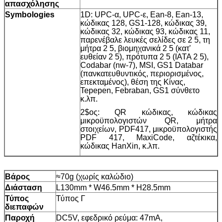
απασχόλησης
Symbologies
1D: UPC-α, UPC-ε, Ean-8, Ean-13,
κώδικας 128, GS1-128, κώδικας 39,
κώδικας 32, κώδικας 93, κώδικας 11,
παρενέβαλε λευκές σελίδες σε 2 5, τη
μήτρα 2 5, βιομηχανικά 2 5 (κατ'
ευθείαν 2 5), πρότυπα 2 5 (IATA 2 5),
Codabar (nw-7), MSI, GS1 Databar
(πανκατευθυντικός, περιορισμένος,
επεκταμένος), θέση της Κίνας,
Tepepen, Febraban, GS1 σύνθετο
κ.λπ.
2$ος: QR κώδικας, κώδικας
μικροϋπολογιστών QR, μήτρα
στοιχείων, PDF417, μικροϋπολογιστής
PDF 417, MaxiCode, αζτέκικα,
κώδικας HanXin, κ.λπ.
Βάρος
≈70g (χωρίς καλώδιο)
Διάσταση
L130mm * W46.5mm * H28.5mm
Τύπος
Τύπος Γ
διεπαφών
Παροχή
DC5V, εφεδρικό ρεύμα: 47mA,