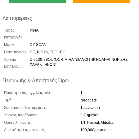
Λεπτομέρειες
Τόπος
ΚΙΝΑ
καταγωγής:
Μάρκα:
DY SCAN
Πιστοποίηση:
CE, ROHS, FCC, IEC
Αριθμό
DI9130-2$ΟΣ (OCR-MIHA'NIMA ΟΠΤΙΚΉΣ ΑΝΑΓΝΏΡΙΣΗΣ
ΧΑΡΑΚΤΉΡΩΝ)
μοντέλου:
Πληρωμής & Αποστολής Όροι
Ποσότητα παραγγελίας min:
1
Τιμή:
Negotiate
Συσκευασία λεπτομέρειες:
1pcs/carton
Χρόνος παράδοσης:
3-7 ημέρες
Όροι πληρωμής:
T/T, Paypal, Alibaba
Δυνατότητα προσφοράς:
100,000pcs/month