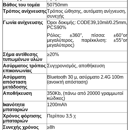
Βάθος του τομέα
50750mm
Τρόπος ανίχνευσης
Τρόπος ώθησης, αυτόματη ανίχνευση,
συνεχής
Γωνία ανίχνευσης
Όροι δοκιμής: CODE39,10mil/0.25mm,
PCS90%
Ρόλος: ±360°, πίσσα: ±60°or
μεγαλύτερος, παρέκκλιση: ±55°or
μεγαλύτερος)
Σήμα αντίθεσης
≥20%
τυπωμένων υλών
Ασύρματος τρόπος
Συγχρονισμός, αποθήκευση
επικοινωνίας
Ασύρματη
Bluetooth 30 μ, ασύρματο 2.4G 100m
απόσταση
(ανοικτή απόσταση)
μετάδοσης
Αποθήκευση
350Kb, (πάνω από 20000 γραμμωτοί
κώδικες)
Ικανότητα
1200mAh
μπαταριών
Χρόνος φόρτισης
Περίπου 3,5 χ
μπαταριών
Συνεχής χρόνος
≥8h