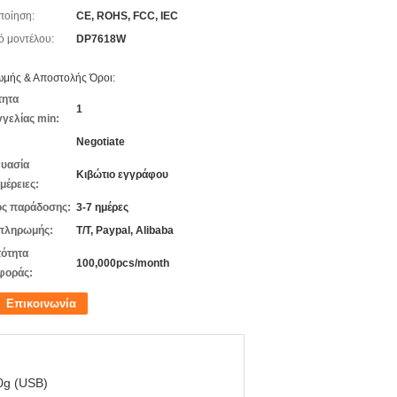
ποίηση:
CE, ROHS, FCC, IEC
ό μοντέλου:
DP7618W
μής & Αποστολής Όροι:
τητα
1
γελίας min:
Negotiate
υασία
Κιβώτιο εγγράφου
μέρειες:
ς παράδοσης:
3-7 ημέρες
πληρωμής:
T/T, Paypal, Alibaba
ότητα
100,000pcs/month
φοράς:
Επικοινωνία
0g (USB)