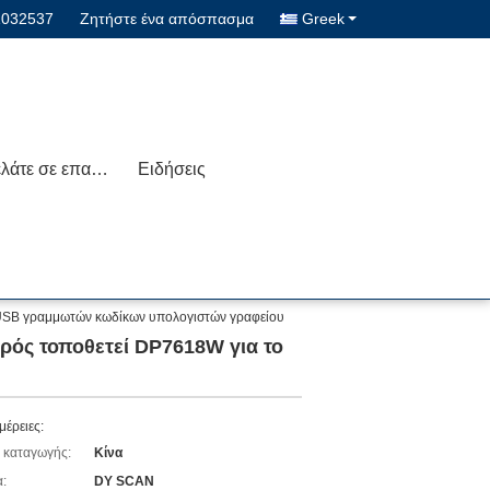
1032537
Ζητήστε ένα απόσπασμα
Greek
Μας ελάτε σε επαφή με
Ειδήσεις
USB γραμμωτών κωδίκων υπολογιστών γραφείου
ός τοποθετεί DP7618W για το
μέρειες:
 καταγωγής:
Κίνα
:
DY SCAN