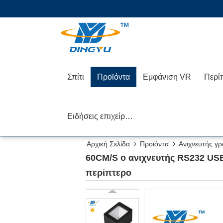
Σπίτι
Προϊόντα
Εμφάνιση VR
Περί
Ειδήσεις επιχείρησης
Αρχική Σελίδα
Προϊόντα
Ανιχνευτής γ
σταθερός τοποθετεί DP7618W για το περίπτερο
60CM/S ο ανιχνευτής RS232 US
περίπτερο