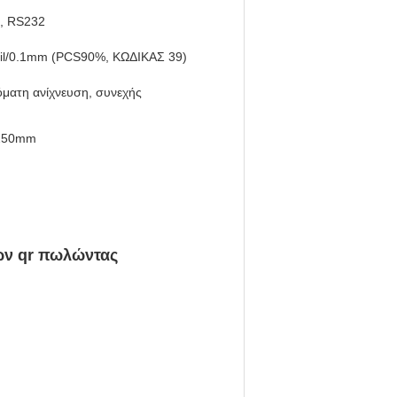
, RS232
il/0.1mm (PCS90%, ΚΩΔΙΚΑΣ 39)
ματη ανίχνευση, συνεχής
250mm
ων qr πωλώντας