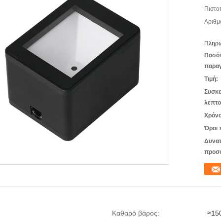
Πιστο
Αριθμ
Πληρω
Ποσό
παραγ
Τιμή:
Συσκε
λεπτο
Χρόνο
Όροι 
Δυνατ
προσ
Καθαρό βάρος:
≈15