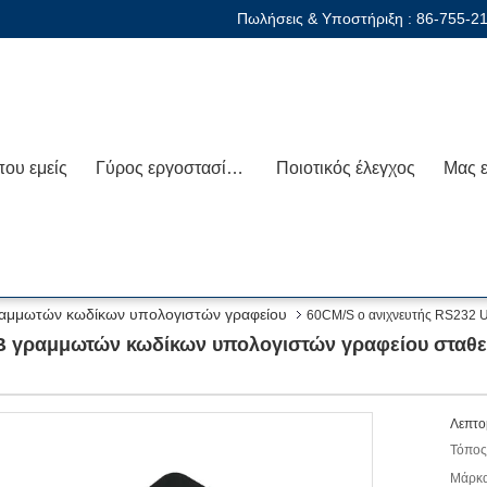
Πωλήσεις & Υποστήριξη :
86-755-2
που εμείς
Γύρος εργοστασίων
Ποιοτικός έλεγχος
ραμμωτών κωδίκων υπολογιστών γραφείου
60CM/S ο ανιχνευτής RS232 
B γραμμωτών κωδίκων υπολογιστών γραφείου σταθερ
Λεπτο
Τόπος
Μάρκα