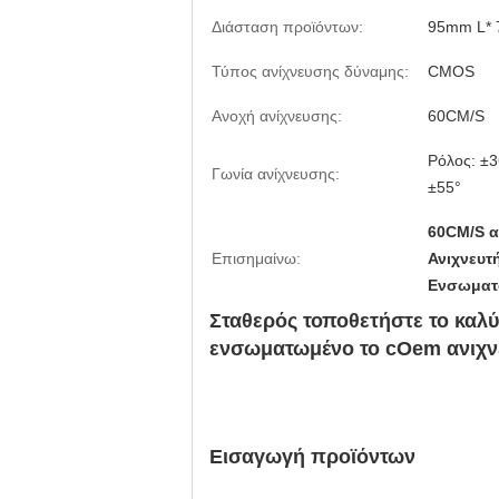
Διάσταση προϊόντων:
95mm L* 
Τύπος ανίχνευσης δύναμης:
CMOS
Ανοχή ανίχνευσης:
60CM/S
Ρόλος: ±3
Γωνία ανίχνευσης:
±55°
60CM/S α
Επισημαίνω:
Ανιχνευτ
Ενσωματ
Σταθερός τοποθετήστε το καλ
ενσωματωμένο το cOem ανιχ
Εισαγωγή προϊόντων