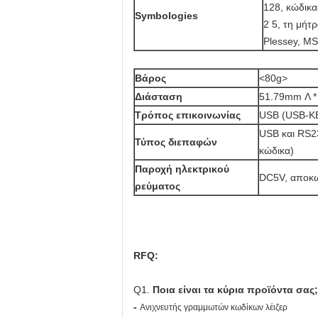
128, κώδικα
Symbologies
2 5, τη μήτ
Plessey, MS
Βάρος
<80g>
Διάσταση
51.79mm Λ *
Τρόπος επικοινωνίας
USB (USB-K
USB και RS23
Τύπος διεπαφών
κώδικα)
Παροχή ηλεκτρικού
DC5V, αποκω
ρεύματος
RFQ:
Q1.
Ποια είναι τα κύρια προϊόντα σας;
-
Ανιχνευτής γραμμωτών κωδίκων λέιζερ