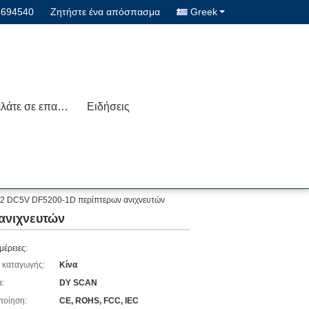
3694540
Ζητήστε ένα απόσπασμα
Greek
Μας ελάτε σε επαφή με
Ειδήσεις
2 DC5V DF5200-1D περίπτερων ανιχνευτών
ανιχνευτών
μέρειες:
 καταγωγής:
Κίνα
:
DY SCAN
ποίηση:
CE, ROHS, FCC, IEC