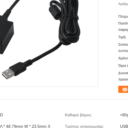
Αριθμ
Πληρω
Ποσό
παραγ
Τιμή:
Συσκε
λεπτο
Χρόνο
Όροι 
Δυνατ
προσ
1D
Καθαρό βάρος:
<80
Λ * 48.79mm W * 23.5mm Χ
Τρόπος επικοινωνίας:
USB