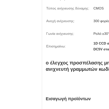
Τύπος ανίχνευσης δύναμης:
CMOS
Ανοχή ανίχνευσης:
300 φορές
Γωνία ανίχνευσης:
Ρολό:±30°
1D CCD σ
Επισημαίνω:
DC5V στα
ο έλεγχος προσπέλασης μη
ανιχνευτή γραμμωτών κωδ
Εισαγωγή προϊόντων