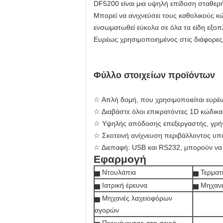
DF5200 είναι μια υψηλή επίδοση σταθερή
Μπορεί να ανιχνεύσει τους καθολικούς κ
ενσωματωθεί εύκολα σε όλα τα είδη εξοπ
Ευρέως χρησιμοποιημένος στις διάφορες
Φύλλο στοιχείων προϊόντων
☆ Απλή δομή, που χρησιμοποιείται ευρ
☆ Διαβάστε όλοι επικρατόντες 1D κώδικα
☆ Υψηλής απόδοσης επεξεργαστής, γρή
☆ Σκοτεινή ανίχνευση περιβάλλοντος υπ
☆ Διεπαφή: USB και RS232, μπορούν να 
Εφαρμογή
▅ Ντουλάπια
▅ Τερματ
▅ Ιατρική έρευνα
▅ Μηχαν
▅ Μηχανές λαχειοφόρων
αγορών