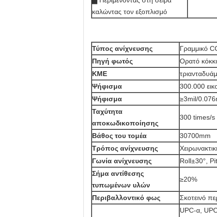
▅ Περιμένοντας στη σειρά
καλώντας τον εξοπλισμό
Τύπος ανίχνευσης
Γραμμικό C
Πηγή φωτός
Ορατό κόκκ
ΚΜΕ
τριανταδυάμ
Ψήφισμα
300.000 εικ
Ψήφισμα
≥3mil/0.07
Ταχύτητα
300 times/s
αποκωδικοποίησης
Βάθος του τομέα
30700mm
Τρόπος ανίχνευσης
Χειρωνακτικ
Γωνία ανίχνευσης
Roll±30°, P
Σήμα αντίθεσης
≥20%
τυπωμένων υλών
Περιβαλλοντικό φως
Σκοτεινό πε
UPC-α, UPC-