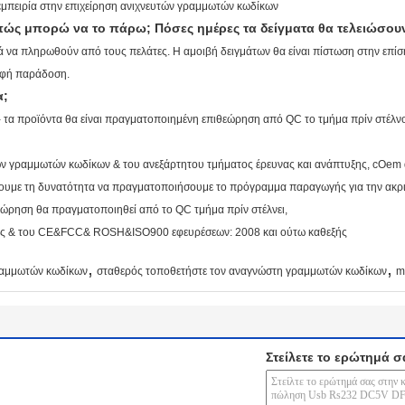
ε εμπειρία στην επιχείρηση ανιχνευτών γραμμωτών κωδίκων
ώς μπορώ να το πάρω; Πόσες ημέρες τα δείγματα θα τελειώσου
 να πληρωθούν από τους πελάτες. Η αμοιβή δειγμάτων θα είναι πίστωση στην επίσ
σαφή παράδοση.
α;
- τα προϊόντα θα είναι πραγματοποιημένη επιθεώρηση από QC το τμήμα πρίν στέλν
ών γραμμωτών κωδίκων & του ανεξάρτητου τμήματος έρευνας και ανάπτυξης, cOem
ι έχουμε τη δυνατότητα να πραγματοποιήσουμε το πρόγραμμα παραγωγής για την ακ
ιθεώρηση θα πραγματοποιηθεί από το QC τμήμα πρίν στέλνει,
νίας & του CE&FCC& ROSH&ISO900 εφευρέσεων: 2008 και ούτω καθεξής
,
,
γραμμωτών κωδίκων
σταθερός τοποθετήστε τον αναγνώστη γραμμωτών κωδίκων
m
Στείλετε το ερώτημά σ