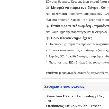
Εάν είναι δυνατόν, ξέρτε εάν έχετε οποιαδήποτ
Μπορώ να πάρω ένα δείγμα; Και π
Q6.
Ναι, τα δείγματα μπορούν να παρασχεθούν, αλλά
είναι στο απόθεμα, διαρκεί 3-6 ημέρες από τη 
Επιθεωρείτε τελειωμένη - προϊόντ
Q7.
Ναι, κάθε βήμα της παραγωγής και τελειωμένος 
Ποιο πλεονέκτημα έχετε;
Q8.
1.
Το σύνολο χτύπησε των προϊόντων ανιχνευτ
2. Είμαστε κατασκευαστής, και εξασφαλίζει ότ
3. Ακριβές QC. Για κάθε διαταγή, η ακριβής επ
4. Πιστοποιητικά: Είδη διπλωμάτων ευρεσιτεχ
ετικέτα:
βιομηχανικός σταθερός ανιχνευτής 
Στοιχεία επικοινωνίας
Shenzhen DYscan Technology Co.,
Ltd
Υπεύθυνος Επικοινωνίας:
DYscan