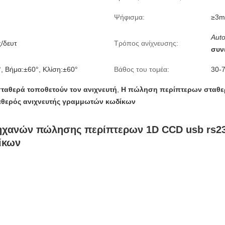
Ψήφισμα:
≥3m
Auto
/δευτ
Τρόπος ανίχνευσης:
συν
, Βήμα:±60°, Κλίση:±60°
Βάθος του τομέα:
30-
ταθερά τοποθετούν τον ανιχνευτή
,
Η πώληση περίπτερων σταθερ
θερός ανιχνευτής γραμμωτών κωδίκων
χανών πώλησης περίπτερων 1D CCD usb rs232
ίκων