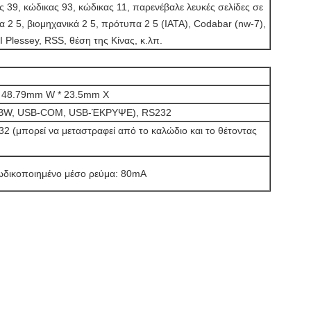
ς 39, κώδικας 93, κώδικας 11, παρενέβαλε λευκές σελίδες σε
ρα 2 5, βιομηχανικά 2 5, πρότυπα 2 5 (IATA), Codabar (nw-7),
I Plessey, RSS, θέση της Κίνας, κ.λπ.
 48.79mm W * 23.5mm Χ
BW, USB-COM, USB-ΈΚΡΥΨΕ), RS232
2 (μπορεί να μεταστραφεί από το καλώδιο και το θέτοντας
δικοποιημένο μέσο ρεύμα: 80mA