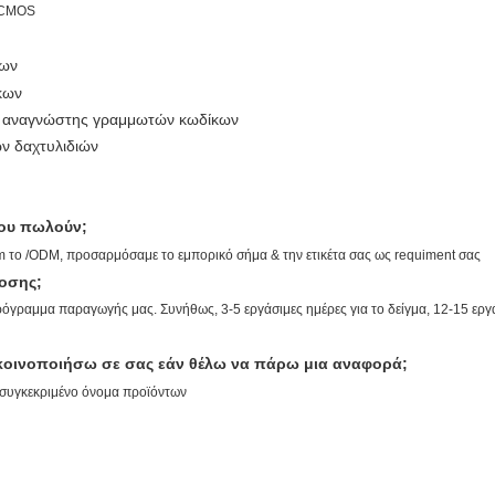
D CMOS
κων
κων
ς αναγνώστης γραμμωτών κωδίκων
ν δαχτυλιδιών
ου πωλούν;
em το /ODM, προσαρμόσαμε το εμπορικό σήμα & την ετικέτα σας ως requiment σας
δοσης;
ρόγραμμα παραγωγής μας. Συνήθως, 3-5 εργάσιμες ημέρες για το δείγμα, 12-15 εργ
 κοινοποιήσω σε σας εάν θέλω να πάρω μια αναφορά;
το συγκεκριμένο όνομα προϊόντων