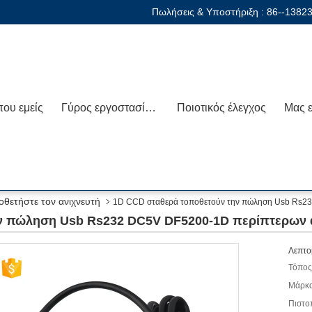
Πωλήσεις & Υποστήριξη :
86--1382
που εμείς
Γύρος εργοστασίων
Ποιοτικός έλεγχος
οθετήστε τον ανιχνευτή
1D CCD σταθερά τοποθετούν την πώληση Usb Rs23
ν πώληση Usb Rs232 DC5V DF5200-1D περίπτερων 
Λεπτο
Τόπος
Μάρκα
Πιστο