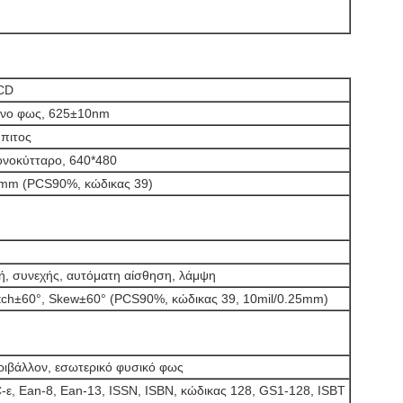
CD
ινο φως, 625±10nm
πιτος
ονοκύτταρο, 640*480
6mm (PCS90%, κώδικας 39)
ή, συνεχής, αυτόματη αίσθηση, λάμψη
itch±60°, Skew±60° (PCS90%, κώδικας 39, 10mil/0.25mm)
ριβάλλον, εσωτερικό φυσικό φως
ε, Ean-8, Ean-13, ISSN, ISBN, κώδικας 128, GS1-128, ISBT