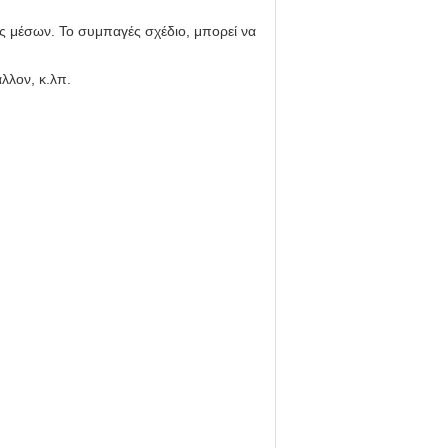
ες μέσων. Το συμπαγές σχέδιο, μπορεί να
λλον, κ.λπ.