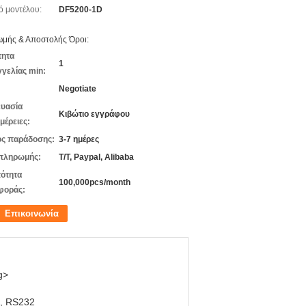
ό μοντέλου:
DF5200-1D
μής & Αποστολής Όροι:
τητα
1
γελίας min:
Negotiate
υασία
Κιβώτιο εγγράφου
μέρειες:
ς παράδοσης:
3-7 ημέρες
πληρωμής:
T/T, Paypal, Alibaba
ότητα
100,000pcs/month
φοράς:
Επικοινωνία
g>
, RS232