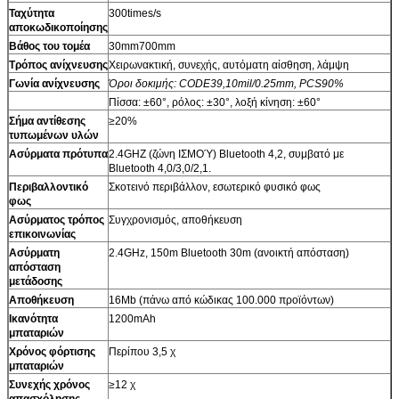
Ταχύτητα
300times/s
αποκωδικοποίησης
Βάθος του τομέα
30mm700mm
Τρόπος ανίχνευσης
Χειρωνακτική, συνεχής, αυτόματη αίσθηση, λάμψη
Γωνία ανίχνευσης
Όροι δοκιμής: CODE39,10mil/0.25mm, PCS90%
Πίσσα: ±60°, ρόλος: ±30°, λοξή κίνηση: ±60°
Σήμα αντίθεσης
≥20%
τυπωμένων υλών
Ασύρματα πρότυπα
2.4GHZ (ζώνη ΙΣΜΟΎ) Bluetooth 4,2, συμβατό με
Bluetooth 4,0/3,0/2,1.
Περιβαλλοντικό
Σκοτεινό περιβάλλον, εσωτερικό φυσικό φως
φως
Ασύρματος τρόπος
Συγχρονισμός, αποθήκευση
επικοινωνίας
Ασύρματη
2.4GHz, 150m Bluetooth 30m (ανοικτή απόσταση)
απόσταση
μετάδοσης
Αποθήκευση
16Mb (πάνω από κώδικας 100.000 προϊόντων)
Ικανότητα
1200mAh
μπαταριών
Χρόνος φόρτισης
Περίπου 3,5 χ
μπαταριών
Συνεχής χρόνος
≥12 χ
απασχόλησης