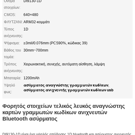
Όνομα
DI9130-1D
στοιχείων:
CMOS:
640×480
ΦΛΥΤΖΑΝΙ:
ARM32-κομμάτι
Τύπος
1D
ανίχνευσης:
Ψήφισμα:
≥3mil/0.076mm (PCS90%, κώδικας 39)
Βάθος του
30mm~700mm
τομέα:
Τρόπος
Χειρωνακτική, συνεχής, αυτόματη αίσθηση, λάμψη
ανίχνευσης:
Μπαταρία:
1200mAh
ασύρματος αναγνώστης γραμμωτών κωδίκων
Υψηλό
,
ασύρματος ανιχνευτής γραμμωτών κωδίκων usb
φως:
Φορητός στοιχείων τελικός λευκός αναγνώστης
καρτών γραμμωτών κωδίκων ανιχνευτών
Bluetooth ασύρματος
DI9130-1D είναι ένα υψηλής απόδοσης 1D bluetooth και ασύρματος ανιχνευτής