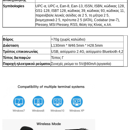
Symbologies
UPC-α, UPC-ε, Ean-8, Ean-13, ISSN, ISBN, κώδικας 128,
GS1-128, ISBT 128, κώδικας 39, κώδικας 93, κώδικας 11,
παρενέβαλε λευκές σελίδες σε 2 5, τη μήτρα 2 5,
βιομηχανικά 2 5, πρότυπα 2 5 (IATA), Codabar (nw-7),
Plessey, MSI Plessey, RSS, θέση της Κίνας, κ.λπ.
Βάρος
≈70g (χωρίς καλώδιο)
Διάσταση
L130mm * W46.5mm * H28.5mm
Τρόπος επικοινωνίας
USB, ασύρματο 2.4G, ασύρματο Bluetooth 4,2
Τύπος διεπαφών
Τύπος Γ
Παροχή ηλεκτρικού ρεύματος
Συνεχές ρεύμα το 5V@80mA (εργασία)