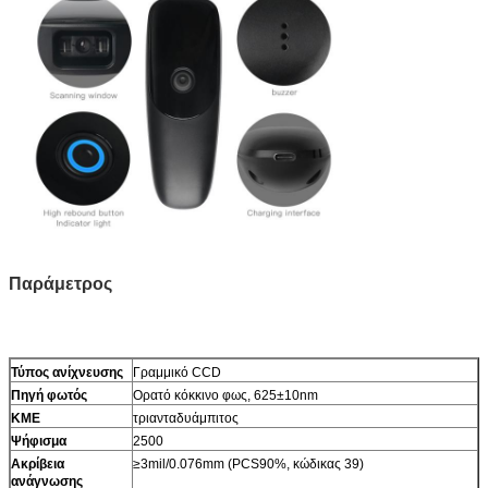
Παράμετρος
Τύπος ανίχνευσης
Γραμμικό CCD
Πηγή φωτός
Ορατό κόκκινο φως, 625±10nm
ΚΜΕ
τριανταδυάμπιτος
Ψήφισμα
2500
Ακρίβεια
≥3mil/0.076mm (PCS90%, κώδικας 39)
ανάγνωσης