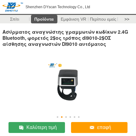
Shenzhen DYscan Technology Co., Ltd
Σπίτι
Προϊόντα
Εμφάνιση VR
Περίπου εμείς
>>
Ασύρματος αναγνώστης γραμμωτών κωδίκων 2.4G
Bluetooth, φορετός 2$ος τρόπος di9010-2$ΟΣ
αίσθησης αναγνωστών DI9010 αυτόματος
Καλύτερη τιμή
επαφή