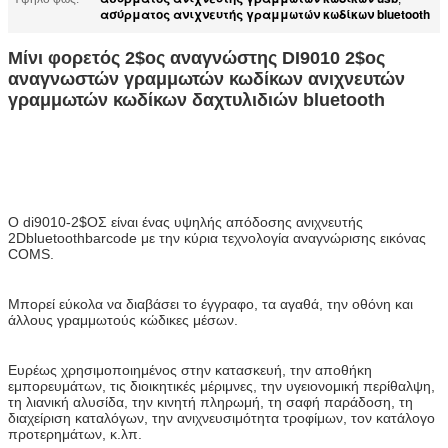
ασύρματος ανιχνευτής γραμμωτών κωδίκων bluetooth
Μίνι φορετός 2$ος αναγνώστης DI9010 2$ος
αναγνωστών γραμμωτών κωδίκων ανιχνευτών
γραμμωτών κωδίκων δαχτυλιδιών bluetooth
Ο di9010-2$ΟΣ είναι ένας υψηλής απόδοσης ανιχνευτής
2Dbluetoothbarcode με την κύρια τεχνολογία αναγνώρισης εικόνας
COMS.
Μπορεί εύκολα να διαβάσει το έγγραφο, τα αγαθά, την οθόνη και
άλλους γραμμωτούς κώδικες μέσων.
Ευρέως χρησιμοποιημένος στην κατασκευή, την αποθήκη
εμπορευμάτων, τις διοικητικές μέριμνες, την υγειονομική περίθαλψη,
τη λιανική αλυσίδα, την κινητή πληρωμή, τη σαφή παράδοση, τη
διαχείριση καταλόγων, την ανιχνευσιμότητα τροφίμων, τον κατάλογο
προτερημάτων, κ.λπ.