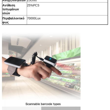
Ανοχή κινήσεων
25cm/s
Αντίθεση
25%PCS
τυπωμένων
υλών
Περιβαλλοντικό
70000Lux
φως