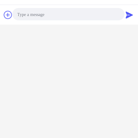
συζήτηση
Ζητήστε ένα
απόσπασμα
Photo
Video Call
Audio Call