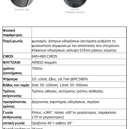
Φυσική
παράμετρος
Πηγή φωτός
φωτισμός: άσπρων οδηγήσεων (αυτόματα ρυθμίστε τη
φωτεινότητα σύμφωνα με την απόσταση) που στοχεύουν
Κόκκινων οδηγήσεων, κάλυψη 525nm μήκους κύματος
CMOS
640×480 CMOS
ΦΛΥΤΖΑΝΙ
ARM32-κομμάτι
χρόνος
750ms
ξεκινήματος
Ψήφισμα
1D: ≥3mil, 2$ος: ≥8.7mil @PCS90%
Βάθος του τομέα
5mil: 55~100mm, 13mil: 55~350mm
Τρόπος
Τρόπος ώθησης, αυτόματος τρόπος αίσθησης
ανίχνευσης
προτρέποντας
Δείχνοντας λαμπτήρας οδηγήσεων, σειρήνα
τρόπος
Γωνία
Ρόλος: ±360°, πίσσα: ±60°or μεγαλύτερος, παρέκκλιση:
ανάγνωσης
±70°or μεγαλύτερος)
οπτική γωνία
Οριζόντιο 40°× κάθετο 30°