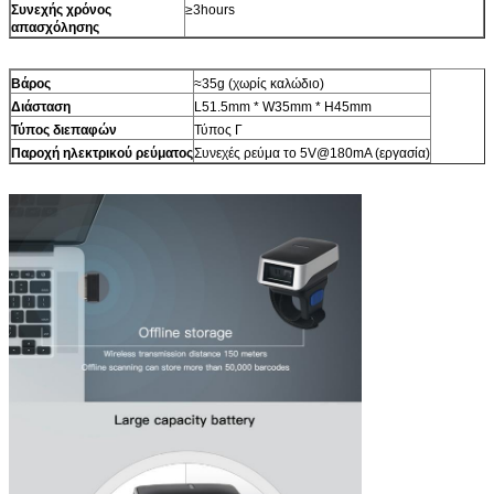
Συνεχής χρόνος
≥3hours
απασχόλησης
Βάρος
≈35g (χωρίς καλώδιο)
Διάσταση
L51.5mm * W35mm * H45mm
Τύπος διεπαφών
Τύπος Γ
Παροχή ηλεκτρικού ρεύματος
Συνεχές ρεύμα το 5V@180mA (εργασία)