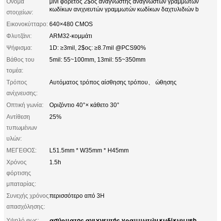
Όνομα
μίνι φορετός 2$ος αναγνώστης αναγνωστών γραμμωτών
κωδίκων ανιχνευτών γραμμωτών κωδίκων δαχτυλιδιών b
στοιχείων:
Εικονοκύτταρο:
640×480 CMOS
Φλυτζάνι:
ARM32-κομμάτι
Ψήφισμα:
1D: ≥3mil, 2$ος: ≥8.7mil @PCS90%
Βάθος του
5mil: 55~100mm, 13mil: 55~350mm
τομέα:
Τρόπος
Αυτόματος τρόπος αίσθησης τρόπου、 ώθησης
ανίχνευσης:
Οπτική γωνία:
Οριζόντιο 40°× κάθετο 30°
Αντίθεση
25%
τυπωμένων
υλών:
ΜΕΓΕΘΟΣ:
L51.5mm * W35mm * H45mm
Χρόνος
1.5h
φόρτισης
μπαταρίας:
Συνεχής χρόνος
περισσότερο από 3H
απασχόλησης:
ασύρματος ανιχνευτής γραμμωτών κωδίκων usb
Υψηλό φως:
,