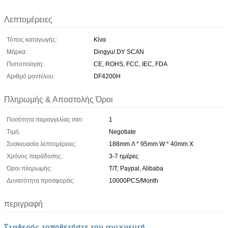
Λεπτομέρειες
Τόπος καταγωγής:
Κίνα
Μάρκα:
Dingyu/ DY SCAN
Πιστοποίηση:
CE, ROHS, FCC, IEC, FDA
Αριθμό μοντέλου:
DF4200H
Πληρωμής & Αποστολής Όροι
Ποσότητα παραγγελίας min:
1
Τιμή:
Negotiate
Συσκευασία λεπτομέρειες:
188mm Λ * 95mm W * 40mm Χ
Χρόνος παράδοσης:
3-7 ημέρες
Όροι πληρωμής:
T/T, Paypal, Alibaba
Δυνατότητα προσφοράς:
10000PCS/Month
περιγραφή
Σταθερός τοποθετήστε τον ανιχνευτή