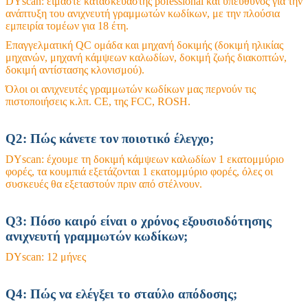
DYscan: είμαστε κατασκευαστής pofessional και υπεύθυνος για την
ανάπτυξη του ανιχνευτή γραμμωτών κωδίκων, με την πλούσια
εμπειρία τομέων για 18 έτη.
Επαγγελματική QC ομάδα και μηχανή δοκιμής (δοκιμή ηλικίας
μηχανών, μηχανή κάμψεων καλωδίων, δοκιμή ζωής διακοπτών,
δοκιμή αντίστασης κλονισμού).
Όλοι οι ανιχνευτές γραμμωτών κωδίκων μας περνούν τις
πιστοποιήσεις κ.λπ. CE, της FCC, ROSH.
Q2: Πώς κάνετε τον ποιοτικό έλεγχο;
DYscan: έχουμε τη δοκιμή κάμψεων καλωδίων 1 εκατομμύριο
φορές, τα κουμπιά εξετάζονται 1 εκατομμύριο φορές, όλες οι
συσκευές θα εξεταστούν πριν από στέλνουν.
Q3: Πόσο καιρό είναι ο χρόνος εξουσιοδότησης
ανιχνευτή γραμμωτών κωδίκων;
DYscan: 12 μήνες
Q4: Πώς να ελέγξει το σταύλο απόδοσης;