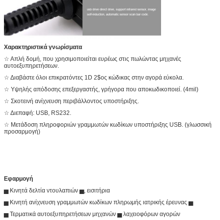
Χαρακτηριστικά γνωρίσματα
☆ Απλή δομή, που χρησιμοποιείται ευρέως στις πωλώντας μηχανές
αυτοεξυπηρετήσεων.
☆ Διαβάστε όλοι επικρατόντες 1D 2$ος κώδικας στην αγορά εύκολα.
☆ Υψηλής απόδοσης επεξεργαστής, γρήγορα που αποκωδικοποιεί. (4mil)
☆ Σκοτεινή ανίχνευση περιβάλλοντος υποστήριξης.
☆ Διεπαφή: USB, RS232.
☆ Μετάδοση πληροφοριών γραμμωτών κωδίκων υποστήριξης USB. (γλωσσική
προσαρμογή)
Εφαρμογή
▅ Κινητά δελτία ντουλαπιών ▅, εισιτήρια
▅ Κινητή ανίχνευση γραμμωτών κωδίκων πληρωμής ιατρικής έρευνας ▅
▅ Τερματικά αυτοεξυπηρετήσεων μηχανών ▅ λαχειοφόρων αγορών