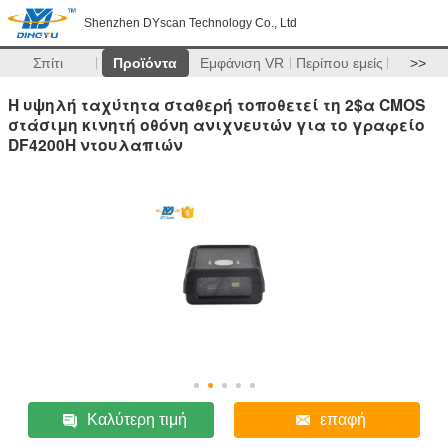
Shenzhen DYscan Technology Co., Ltd
Σπίτι
Προϊόντα
Εμφάνιση VR
Περίπου εμείς
>>
Η υψηλή ταχύτητα σταθερή τοποθετεί τη 2$α CMOS
στάσιμη κινητή οθόνη ανιχνευτών για το γραφείο
DF4200H ντουλαπιών
Καλύτερη τιμή
επαφή