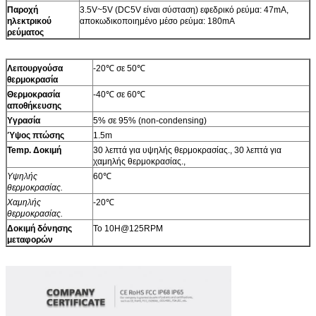
Παροχή
3.5V~5V (DC5V είναι σύσταση) εφεδρικό ρεύμα: 47mA,
ηλεκτρικού
αποκωδικοποιημένο μέσο ρεύμα: 180mA
ρεύματος
Λειτουργούσα
-20℃ σε 50℃
θερμοκρασία
Θερμοκρασία
-40℃ σε 60℃
αποθήκευσης
Υγρασία
5% σε 95% (non-condensing)
Ύψος πτώσης
1.5m
Temp. Δοκιμή
30 λεπτά για υψηλής θερμοκρασίας., 30 λεπτά για
χαμηλής θερμοκρασίας.,
Υψηλής
60℃
θερμοκρασίας.
Χαμηλής
-20℃
θερμοκρασίας.
Δοκιμή δόνησης
Το 10H@125RPM
μεταφορών