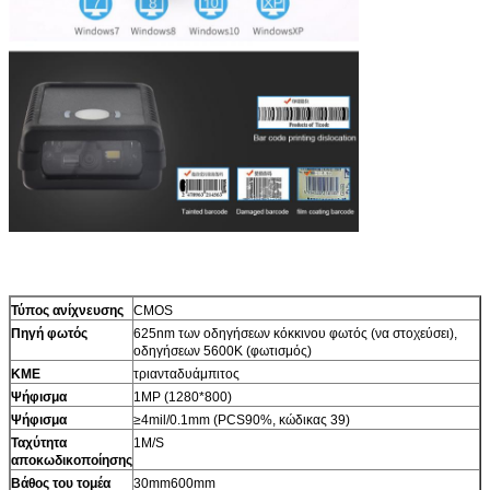
Τύπος ανίχνευσης
CMOS
Πηγή φωτός
625nm των οδηγήσεων κόκκινου φωτός (να στοχεύσει),
οδηγήσεων 5600K (φωτισμός)
ΚΜΕ
τριανταδυάμπιτος
Ψήφισμα
1MP (1280*800)
Ψήφισμα
≥4mil/0.1mm (PCS90%, κώδικας 39)
Ταχύτητα
1M/S
αποκωδικοποίησης
Βάθος του τομέα
30mm600mm