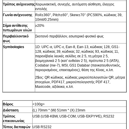
Τρόπος ανίχνευσης
Χειρωνακτική, συνεχής, αυτόματη αίσθηση, έλεγχος
εντολής
Γωνία ανίχνευσης
Roll±360°, Pitch±60°, Skew±70° (PCS90%, κώδικας 39,
10mil/0.25mm)
Σήμα αντίθεσης
≥20%
τυπωμένων υλών
Περιβαλλοντικό
Σκοτεινό περιβάλλον, εσωτερικό φυσικό φως
φως
Symbologies
1D: UPC-α, UPC-ε, Ean-8, Ean-13, κώδικας 128, GS1-
128, κώδικας 39, κώδικας 32, κώδικας 93, κώδικας 11,
παρενέβαλε λευκές σελίδες σε 2 5, τη μήτρα 2 5,
βιομηχανικά 2 5 (κατ' ευθείαν 2 5), πρότυπα 2 5 (IATA),
Codabar (nw-7), MSI, GS1 Databar (πανκατευθυντικός,
περιορισμένος, επεκταμένος), θέση της Κίνας, κ.λπ.
2$ος: QR κώδικας, κώδικας μικροϋπολογιστών QR, μήτρα
στοιχείων, PDF417, μικροϋπολογιστής PDF 417,
Maxicode, αζτέκικα, κ.λπ.
Βάρος
<100g>
Διάσταση
(L) 70mm * (W) 51mm * (Χ) 23mm
Τρόπος
USB (USB-KBW, USB-COM, USB-ΈΚΡΥΨΕ), RS232
επικοινωνίας
Τύπος διεπαφών
USB RS232