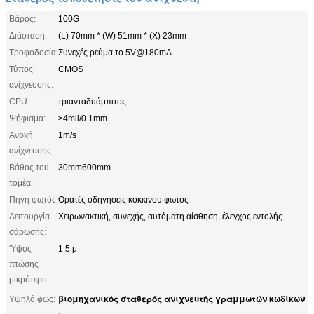
Βάρος:
100G
Διάσταση:
(L) 70mm * (W) 51mm * (Χ) 23mm
Τροφοδοσία:
Συνεχές ρεύμα το 5V@180mA
Τύπος
CMOS
ανίχνευσης:
CPU:
τριανταδυάμπιτος
Ψήφισμα:
≥4mil/0.1mm
Ανοχή
1m/s
ανίχνευσης:
Βάθος του
30mm600mm
τομέα:
Πηγή φωτός:
Ορατές οδηγήσεις κόκκινου φωτός
Λειτουργία
Χειρωνακτική, συνεχής, αυτόματη αίσθηση, έλεγχος εντολής
σάρωσης:
Ύψος
1.5 μ
πτώσης
μικρότερο:
βιομηχανικός σταθερός ανιχνευτής γραμμωτών κωδίκων
Υψηλό φως:
,