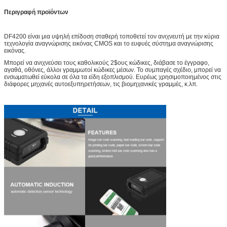
Περιγραφή προϊόντων
DF4200 είναι μια υψηλή επίδοση σταθερή τοποθετεί τον ανιχνευτή με την κύρια
τεχνολογία αναγνώρισης εικόνας CMOS και το ευφυές σύστημα αναγνώρισης
εικόνας.
Μπορεί να ανιχνεύσει τους καθολικούς 2$ους κώδικες, διάβασε το έγγραφο,
αγαθά, οθόνες, άλλοι γραμμωτοί κώδικες μέσων. Το συμπαγές σχέδιο, μπορεί να
ενσωματωθεί εύκολα σε όλα τα είδη εξοπλισμού. Ευρέως χρησιμοποιημένος στις
διάφορες μηχανές αυτοεξυπηρετήσεων, τις βιομηχανικές γραμμές, κ.λπ.