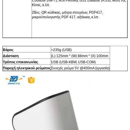
Codabar (nw-7), MSI Plessey, GS1 Databar (RSS), θέση της
Κίνας, κ.λπ.
2$ος: QR κώδικας, μήτρα στοιχείων, PDF417,
μικροϋπολογιστής PDF 417, αζτέκικα, κ.λπ.
Βάρος
≈235g (USB)
Διάσταση
(L) 125mm * (W) 88mm * (Χ) 100mm
Τρόπος επικοινωνίας
USB (USB-KBW, USB-COM)
Παροχή ηλεκτρικού ρεύματος
Συνεχές ρεύμα 5V @400mA (εργασία)