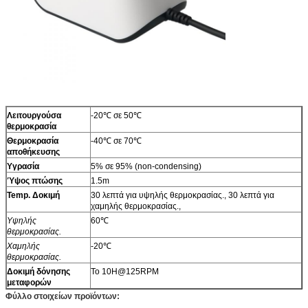
Λειτουργούσα
-20℃ σε 50℃
θερμοκρασία
Θερμοκρασία
-40℃ σε 70℃
αποθήκευσης
Υγρασία
5% σε 95% (non-condensing)
Ύψος πτώσης
1.5m
Temp. Δοκιμή
30 λεπτά για υψηλής θερμοκρασίας., 30 λεπτά για
χαμηλής θερμοκρασίας.,
Υψηλής
60℃
θερμοκρασίας.
Χαμηλής
-20℃
θερμοκρασίας.
Δοκιμή δόνησης
Το 10H@125RPM
μεταφορών
Φύλλο στοιχείων προϊόντων: