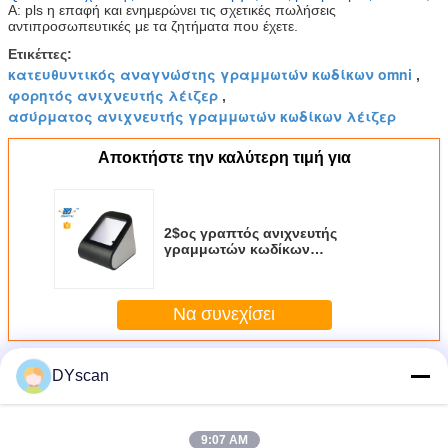
Α: pls η επαφή και ενημερώνει τις σχετικές πωλήσεις
αντιπροσωπευτικές με τα ζητήματα που έχετε.
Ετικέττες:
κατευθυντικός αναγνώστης γραμμωτών κωδίκων omni
,
φορητός ανιχνευτής λέιζερ
,
ασύρματος ανιχνευτής γραμμωτών κωδίκων λέιζερ
Αποκτήστε την καλύτερη τιμή για
2$ος γραπτός ανιχνευτής
γραμμωτών κωδίκων
υπολογιστών γραφείου
υπεραγορών USB RS232 για την
κινητή πληρωμή
Να συνεχίσει
Περισσότεροι
DYscan
Ανιχνευτής γραμμωτών κωδίκων υπολογιστών
γραφείου
9:07 AM