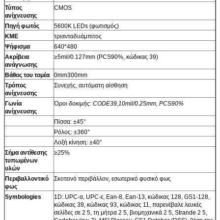
Τύπος
CMOS
ανίχνευσης
Πηγή φωτός
5600K LEDs (φωτισμός)
ΚΜΕ
τριανταδυάμπιτος
Ψήφισμα
640*480
Ακρίβεια
≥5mil/0.127mm (PCS90%, κώδικας 39)
ανάγνωσης
Βάθος του τομέα
0mm300mm
Τρόπος
Συνεχής, αυτόματη αίσθηση
ανίχνευσης
Γωνία
Όροι δοκιμής: CODE39,10mil/0.25mm, PCS90%
ανίχνευσης
Πίσσα: ±45°
Ρόλος: ±360°
Λοξή κίνηση: ±40°
Σήμα αντίθεσης
≥25%
τυπωμένων
υλών
Περιβαλλοντικό
Σκοτεινό περιβάλλον, εσωτερικό φυσικό φως
φως
Symbologies
1D: UPC-α, UPC-ε, Ean-8, Ean-13, κώδικας 128, GS1-128,
κώδικας 39, κώδικας 93, κώδικας 11, παρενέβαλε λευκές
σελίδες σε 2 5, τη μήτρα 2 5, βιομηχανικά 2 5, Strande 2 5,