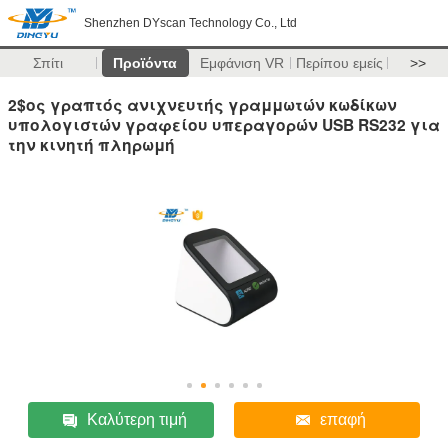
Shenzhen DYscan Technology Co., Ltd
Σπίτι
Προϊόντα
Εμφάνιση VR
Περίπου εμείς
>>
2$ος γραπτός ανιχνευτής γραμμωτών κωδίκων
υπολογιστών γραφείου υπεραγορών USB RS232 για
την κινητή πληρωμή
Καλύτερη τιμή
επαφή