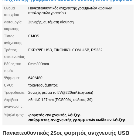
Όνομα
Πανκατευθυντικός ανιχνευτής γραμμωτών κωδίκων
υπολογιστών γραφείου
στοιχείου:
Λειτουργία
Συνεχής, αυτόματη αίσθηση
σάρωσης:
Τύπος
CMOS
ανίχνευσης:
Τρόπος
ΕΚΡΥΨΕ USB, ΕΙΚΟΝΙΚΉ COM USB, RS232
επικοινωνίας:
Βάθος του
0mm300mm
τομέα:
Ψήφισμα:
640*480
CPU:
τριανταδυάμπιτος
Τροφοδοσία:
Συνεχές ρεύμα το 5V@220mA (εργασία)
Ακρίβεια
≥5mil/0.127mm (PCS90%, κώδικας 39)
ανάγνωσης:
φορητός ανιχνευτής λέιζερ
Υψηλό φως:
,
ασύρματος ανιχνευτής γραμμωτών κωδίκων λέιζερ
Πανκατευθυντικός 2$ος φορητός ανιχνευτής USB