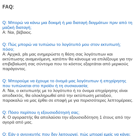
FAQ:
Q: Μπορώ να κάνω μια δοκιμή ή μια διαταγή δειγμάτων πριν από τη
μαζική διαταγή;
Α: Ναι, βέβαιος.
Q: Πώς μπορώ να τυπώσω το λογότυπό μου στον εκτυπωτή;
πόσο;
Α: Αρχικά, pls μας ενημερώστε η θέση σας λογότυπων και
εκτύπωσης αναμενόμενη, κατόπιν θα κάνουμε να επιλέξουμε για την
επιβεβαίωσή σας σύντομα που το κόστος εξαρτάται από μερικούς
παράγοντες.
Q: Μπορούμε να έχουμε το όνομά μας λογότυπων ή επιχείρησης
που τυπώνεται στο προϊόν ή τη συσκευασία;
Α: Ναι, ο εκτυπωτής με το λογότυπο ή το όνομα επιχείρησης είναι
αποδεκτός, θα ολοκληρωθεί από την εκτύπωση μεταξιού,
παρακαλώ να μας έρθει σε επαφή με για περισσότερες λεπτομέρειες.
Q: Πόσο περίπου η εξουσιοδότησή σας;
Α: Ο αγοραστής θα απολαύσει την εξουσιοδότηση 1 έτους από την
αγορά από μας.
Q: Εάν ο ανιχνευτής που δεν λειτουργεί, πώς μπορεί εμείς να κάνει;