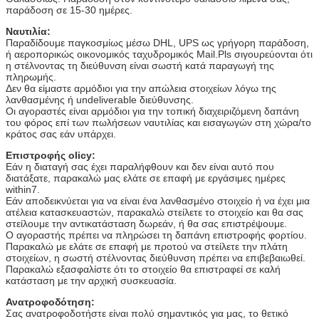
παράδοση σε 15-30 ημέρες.
Ναυτιλία:
Παραδίδουμε παγκοσμίως μέσω DHL, UPS ως γρήγορη παράδοση,
ή αεροπορικώς οικονομικός ταχυδρομικός Mail.Pls σιγουρεύονται ότι
η στέλνοντας τη διεύθυνση είναι σωστή κατά παραγωγή της
πληρωμής.
Δεν θα είμαστε αρμόδιοι για την απώλεια στοιχείων λόγω της
λανθασμένης ή undeliverable διεύθυνσης.
Οι αγοραστές είναι αρμόδιοι για την τοπική διαχειριζόμενη δαπάνη
του φόρος επί των πωλήσεων ναυτιλίας και εισαγωγών στη χώρα/το
κράτος σας εάν υπάρχει.
Επιστροφής olicy:
Εάν η διαταγή σας έχει παραλήφθουν και δεν είναι αυτό που
διατάξατε, παρακαλώ μας ελάτε σε επαφή με εργάσιμες ημέρες
within7.
Εάν αποδεικνύεται για να είναι ένα λανθασμένο στοιχείο ή να έχει μια
ατέλεια κατασκευαστών, παρακαλώ στείλετε το στοιχείο και θα σας
στείλουμε την αντικατάσταση δωρεάν, ή θα σας επιστρέψουμε.
Ο αγοραστής πρέπει να πληρώσει τη δαπάνη επιστροφής φορτίου.
Παρακαλώ με ελάτε σε επαφή με προτού να στείλετε την πλάτη
στοιχείων, η σωστή στέλνοντας διεύθυνση πρέπει να επιβεβαιωθεί.
Παρακαλώ εξασφαλίστε ότι το στοιχείο θα επιστραφεί σε καλή
κατάσταση με την αρχική συσκευασία.
Ανατροφοδότηση:
Σας ανατροφοδοτήστε είναι πολύ σημαντικός για μας, το θετικό