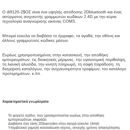
Ο di9120-2$ΟΣ είναι ένα υψηλής απόδοσης 2Dbluetooth και ένας
ασύρματος ανιχνευτής γραμμωτών κωδίκων 2.4G με την κύρια
τεχνολογία αναγνώρισης εικόνας COMS.
Μπορεί εύκολα να διαβάσει το έγγραφο, τα αγαθά, την οθόνη και
άλλους γραμμωτούς κώδικες μέσων.
Ευρέως χρησιμοποιημένος στην κατασκευή, την αποθήκη
εμπορευμάτων, τις διοικητικές μέριμνες, την υγειονομική περίθαλψη,
τη λιανική αλυσίδα, την κινητή πληρωμή, τη σαφή παράδοση, τη
διαχείριση καταλόγων, την ανιχνευσιμότητα τροφίμων, τον κατάλογο
προτερημάτων, κ.λπ.
Χαρακτηριστικά γνωρίσματα
Το φορετό σχέδιο, που χρησιμοποιείται ευρέως στην αποθήκη
εμπορευμάτων, εκφράζει.
Διαβάστε όλη τάση 2Dbarcodes στην αγορά εύκολα. (4mil)
Υπερβολικά χαμηλή κατανάλωση ισχύος, συνεχής χρόνος απασχόλησης