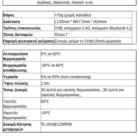
κώδικας, Maxicode, Hanxin. κ.λπ.
Βάρος
≈70g (χωρίς καλώδιο)
Διάσταση
L130mm * W47.5mm * H24mm
Τρόπος επικοινωνίας
USB, ασύρματο 2.4G, ασύρματο Bluetooth 4,2
Τύπος διεπαφών
Τύπος Γ
Παροχή ηλεκτρικού ρεύματος
Συνεχές ρεύμα το 5V@120mA (εργασία)
Λειτουργούσα
0℃ σε 50℃
θερμοκρασία
Θερμοκρασία
-30℃ σε 60℃
αποθήκευσης
Υγρασία
5% σε 95% (non-condensing)
Ύψος πτώσης
1.5m
Temp. Δοκιμή
30 λεπτά για υψηλής θερμοκρασίας., 30 λεπτά για
χαμηλής θερμοκρασίας.,
Υψηλής
60℃
θερμοκρασίας.
Χαμηλής
-20℃
θερμοκρασίας.
Δοκιμή δόνησης
Το 10H@125RPM
μεταφορών