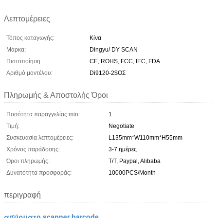
Λεπτομέρειες
Τόπος καταγωγής:
Κίνα
Μάρκα:
Dingyu/ DY SCAN
Πιστοποίηση:
CE, ROHS, FCC, IEC, FDA
Αριθμό μοντέλου:
Di9120-2$ΟΣ
Πληρωμής & Αποστολής Όροι
Ποσότητα παραγγελίας min:
1
Τιμή:
Negotiate
Συσκευασία λεπτομέρειες:
L135mm*W110mm*H55mm
Χρόνος παράδοσης:
3-7 ημέρες
Όροι πληρωμής:
T/T, Paypal, Alibaba
Δυνατότητα προσφοράς:
10000PCS/Month
περιγραφή
ασύρματο scanner barcode