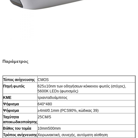
Παράμετρος
Τύπος ανίχνευσης
CMOS
Πηγή φωτός
625±10nm των οδηγήσεων κόκκινου φωτός (στόχος),
5600K LEDs (φωτισμός)
ΚΜΕ
τριανταδυάμπιτος
Ψήφισμα
640*480
Ψήφισμα
≥4mil/0.1mm (PCS90%, κώδικας 39)
Ταχύτητα
25CM/S
αποκωδικοποίησης
Βάθος του τομέα
10mm500mm
Τρόπος ανίχνευσης
Χειρωνακτική, συνεχής, αυτόματη αίσθηση