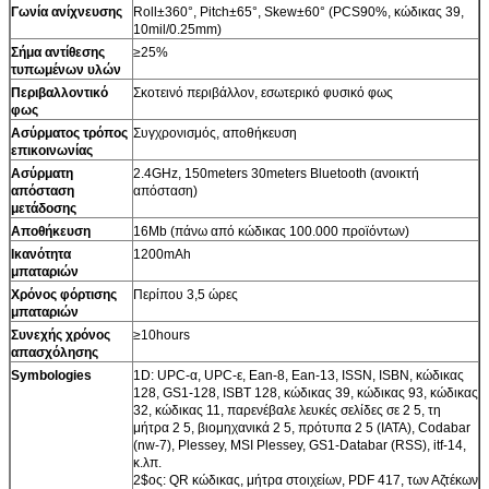
Γωνία ανίχνευσης
Roll±360°, Pitch±65°, Skew±60° (PCS90%, κώδικας 39,
10mil/0.25mm)
Σήμα αντίθεσης
≥25%
τυπωμένων υλών
Περιβαλλοντικό
Σκοτεινό περιβάλλον, εσωτερικό φυσικό φως
φως
Ασύρματος τρόπος
Συγχρονισμός, αποθήκευση
επικοινωνίας
Ασύρματη
2.4GHz, 150meters 30meters Bluetooth (ανοικτή
απόσταση
απόσταση)
μετάδοσης
Αποθήκευση
16Mb (πάνω από κώδικας 100.000 προϊόντων)
Ικανότητα
1200mAh
μπαταριών
Χρόνος φόρτισης
Περίπου 3,5 ώρες
μπαταριών
Συνεχής χρόνος
≥10hours
απασχόλησης
Symbologies
1D: UPC-α, UPC-ε, Ean-8, Ean-13, ISSN, ISBN, κώδικας
128, GS1-128, ISBT 128, κώδικας 39, κώδικας 93, κώδικας
32, κώδικας 11, παρενέβαλε λευκές σελίδες σε 2 5, τη
μήτρα 2 5, βιομηχανικά 2 5, πρότυπα 2 5 (IATA), Codabar
(nw-7), Plessey, MSI Plessey, GS1-Databar (RSS), itf-14,
κ.λπ.
2$ος: QR κώδικας, μήτρα στοιχείων, PDF 417, των Αζτέκων