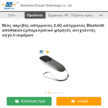
Shenzhen DYscan Technology Co., Ltd
Σπίτι
Προϊόντα
Εμφάνιση VR
Περίπου εμείς
>>
Νέος ακριβής ασύρματος 2.4G ασύρματος Bluetooth
αποθηκών εμπορευμάτων φορητός ανιχνευτής
αγγελιαφόρων
Καλύτερη τιμή
επαφή