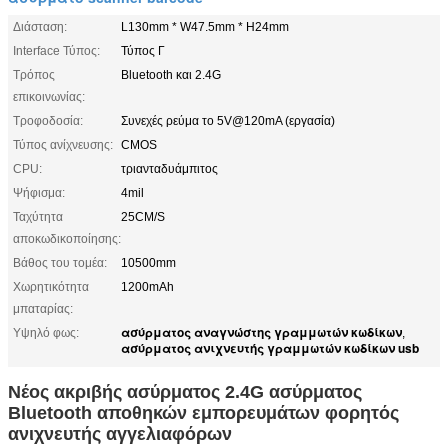
Διάσταση:
L130mm * W47.5mm * H24mm
Interface Τύπος:
Τύπος Γ
Τρόπος
Bluetooth και 2.4G
επικοινωνίας:
Τροφοδοσία:
Συνεχές ρεύμα το 5V@120mA (εργασία)
Τύπος ανίχνευσης:
CMOS
CPU:
τριανταδυάμπιτος
Ψήφισμα:
4mil
Ταχύτητα
25CM/S
αποκωδικοποίησης:
Βάθος του τομέα:
10500mm
Χωρητικότητα
1200mAh
μπαταρίας:
ασύρματος αναγνώστης γραμμωτών κωδίκων
Υψηλό φως:
,
ασύρματος ανιχνευτής γραμμωτών κωδίκων usb
Νέος ακριβής ασύρματος 2.4G ασύρματος
Bluetooth αποθηκών εμπορευμάτων φορητός
ανιχνευτής αγγελιαφόρων