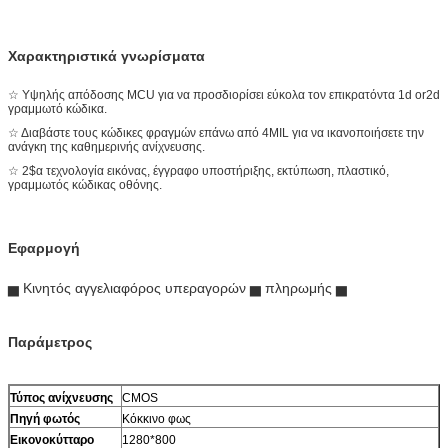
Χαρακτηριστικά γνωρίσματα
☆ Υψηλής απόδοσης MCU για να προσδιορίσει εύκολα τον επικρατόντα 1d or2d
γραμμωτό κώδικα.
☆ Διαβάστε τους κώδικες φραγμών επάνω από 4MIL για να ικανοποιήσετε την
ανάγκη της καθημερινής ανίχνευσης.
☆ 2$α τεχνολογία εικόνας, έγγραφο υποστήριξης, εκτύπωση, πλαστικό,
γραμμωτός κώδικας οθόνης.
Εφαρμογή
▅ Κινητός αγγελιαφόρος υπεραγορών ▅ πληρωμής ▅
Παράμετρος
Τύπος ανίχνευσης
CMOS
Πηγή φωτός
Κόκκινο φως
Εικονοκύτταρο
1280*800