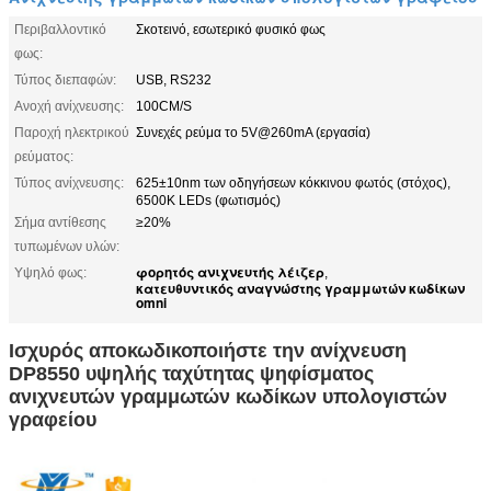
Περιβαλλοντικό
Σκοτεινό, εσωτερικό φυσικό φως
φως:
Τύπος διεπαφών:
USB, RS232
Ανοχή ανίχνευσης:
100CM/S
Παροχή ηλεκτρικού
Συνεχές ρεύμα το 5V@260mA (εργασία)
ρεύματος:
Τύπος ανίχνευσης:
625±10nm των οδηγήσεων κόκκινου φωτός (στόχος),
6500K LEDs (φωτισμός)
Σήμα αντίθεσης
≥20%
τυπωμένων υλών:
φορητός ανιχνευτής λέιζερ
Υψηλό φως:
,
κατευθυντικός αναγνώστης γραμμωτών κωδίκων
omni
Ισχυρός αποκωδικοποιήστε την ανίχνευση
DP8550 υψηλής ταχύτητας ψηφίσματος
ανιχνευτών γραμμωτών κωδίκων υπολογιστών
γραφείου