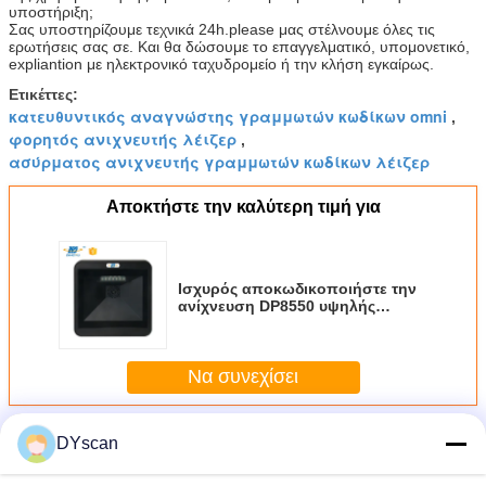
υποστήριξη;
Σας υποστηρίζουμε τεχνικά 24h.please μας στέλνουμε όλες τις
ερωτήσεις σας σε. Και θα δώσουμε το επαγγελματικό, υπομονετικό,
expliantion με ηλεκτρονικό ταχυδρομείο ή την κλήση εγκαίρως.
Ετικέττες:
κατευθυντικός αναγνώστης γραμμωτών κωδίκων omni
,
φορητός ανιχνευτής λέιζερ
,
ασύρματος ανιχνευτής γραμμωτών κωδίκων λέιζερ
Αποκτήστε την καλύτερη τιμή για
Ισχυρός αποκωδικοποιήστε την
ανίχνευση DP8550 υψηλής
ταχύτητας ψηφίσματος
ανιχνευτών γραμμωτών κωδίκων
υπολογιστών γραφείου
Να συνεχίσει
Περισσότεροι
DYscan
Ανιχνευτής γραμμωτών κωδίκων υπολογιστών
γραφείου