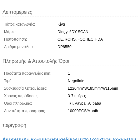
Λεπτομέρειες
Τόπος καταγωγής:
Κίνα
Μάρκα:
Dingyu/ DY SCAN
Πιστοποίηση:
CE, ROHS, FCC, IEC, FDA
Αριθμό μοντέλου:
DP8550
Πληρωμής & Αποστολής Όροι
Ποσότητα παραγγελίας min:
1
Τιμή:
Negotiate
Συσκευασία λεπτομέρειες:
L220mm*W185mm*W115mm
Χρόνος παράδοσης:
3-7 ημέρες
Όροι πληρωμής:
T/T, Paypal, Alibaba
Δυνατότητα προσφοράς:
10000PCS/Month
περιγραφή
Ανιχνευτής γραμμωτών κωδίκων υπολογιστών γραφείου