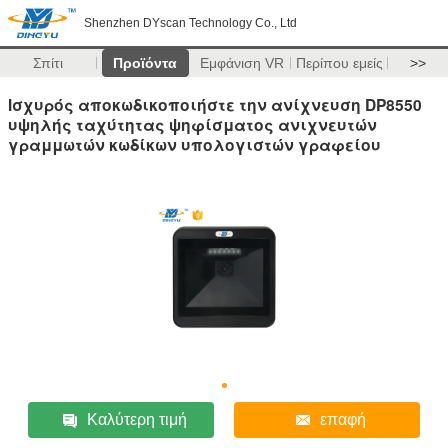
Shenzhen DYscan Technology Co., Ltd
Σπίτι
Προϊόντα
Εμφάνιση VR
Περίπου εμείς
>>
Ισχυρός αποκωδικοποιήστε την ανίχνευση DP8550
υψηλής ταχύτητας ψηφίσματος ανιχνευτών
γραμμωτών κωδίκων υπολογιστών γραφείου
Καλύτερη τιμή
επαφή