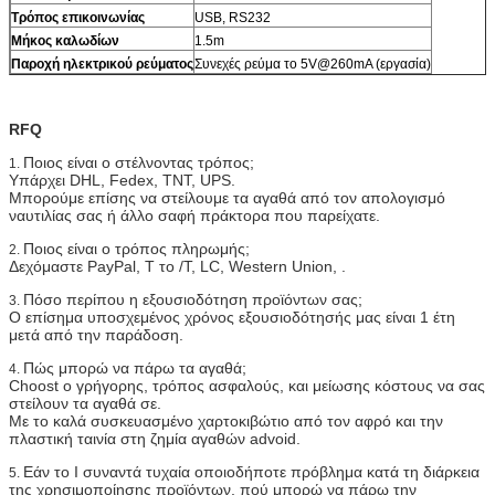
Τρόπος επικοινωνίας
USB, RS232
Μήκος καλωδίων
1.5m
Παροχή ηλεκτρικού ρεύματος
Συνεχές ρεύμα το 5V@260mA (εργασία)
RFQ
Ποιος είναι ο στέλνοντας τρόπος;
1.
Υπάρχει DHL, Fedex, TNT, UPS.
Μπορούμε επίσης να στείλουμε τα αγαθά από τον απολογισμό
ναυτιλίας σας ή άλλο σαφή πράκτορα που παρείχατε.
Ποιος είναι ο τρόπος πληρωμής;
2.
Δεχόμαστε PayPal, Τ το /T, LC, Western Union, .
Πόσο περίπου η εξουσιοδότηση προϊόντων σας;
3.
Ο επίσημα υποσχεμένος χρόνος εξουσιοδότησής μας είναι 1 έτη
μετά από την παράδοση.
Πώς μπορώ να πάρω τα αγαθά;
4.
Choost ο γρήγορης, τρόπος ασφαλούς, και μείωσης κόστους να σας
στείλουν τα αγαθά σε.
Με το καλά συσκευασμένο χαρτοκιβώτιο από τον αφρό και την
πλαστική ταινία στη ζημία αγαθών advoid.
Εάν το Ι συναντά τυχαία οποιοδήποτε πρόβλημα κατά τη διάρκεια
5.
της χρησιμοποίησης προϊόντων, πού μπορώ να πάρω την