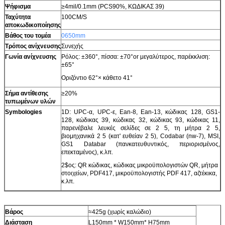
Ψήφισμα
≥4mil/0.1mm (PCS90%, ΚΩΔΙΚΑΣ 39)
Ταχύτητα
100CM/S
αποκωδικοποίησης
Βάθος του τομέα
0650mm
Τρόπος ανίχνευσης
Συνεχής
Γωνία ανίχνευσης
Ρόλος: ±360°, πίσσα: ±70°or μεγαλύτερος, παρέκκλιση:
±65°
Οριζόντιο 62°× κάθετο 41°
Σήμα αντίθεσης
≥20%
τυπωμένων υλών
Symbologies
1D: UPC-α, UPC-ε, Ean-8, Ean-13, κώδικας 128, GS1-
128, κώδικας 39, κώδικας 32, κώδικας 93, κώδικας 11,
παρενέβαλε λευκές σελίδες σε 2 5, τη μήτρα 2 5,
βιομηχανικά 2 5 (κατ' ευθείαν 2 5), Codabar (nw-7), MSI,
GS1 Databar (πανκατευθυντικός, περιορισμένος,
επεκταμένος), κ.λπ.
2$ος: QR κώδικας, κώδικας μικροϋπολογιστών QR, μήτρα
στοιχείων, PDF417, μικροϋπολογιστής PDF 417, αζτέκικα,
κ.λπ.
Βάρος
≈425g (χωρίς καλώδιο)
Διάσταση
L150mm * W150mm* H75mm