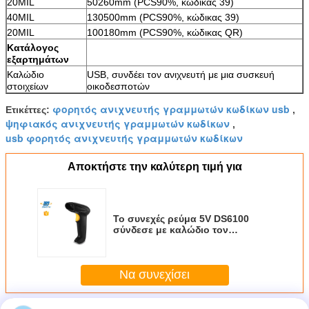
20MIL
50260mm (PCS90%, κώδικας 39)
40MIL
130500mm (PCS90%, κώδικας 39)
20MIL
100180mm (PCS90%, κώδικας QR)
Κατάλογος
εξαρτημάτων
Καλώδιο
USB, συνδέει τον ανιχνευτή με μια συσκευή
στοιχείων
οικοδεσποτών
φορητός ανιχνευτής γραμμωτών κωδίκων usb
Ετικέττες:
,
ψηφιακός ανιχνευτής γραμμωτών κωδίκων
,
usb φορητός ανιχνευτής γραμμωτών κωδίκων
Αποκτήστε την καλύτερη τιμή για
Το συνεχές ρεύμα 5V DS6100
σύνδεσε με καλώδιο τον
ανιχνευτή γραμμωτών κωδίκων 4
Mil ανιχνευτής γραμμωτών
κωδίκων Usb ψηφίσματος 2$ος
Να συνεχίσει
φορητός