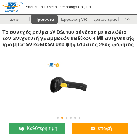
Shenzhen DYscan Technology Co., Ltd
Σπίτι
Προϊόντα
Εμφάνιση VR
Περίπου εμείς
>>
Το συνεχές ρεύμα 5V DS6100 σύνδεσε με καλώδιο
τον ανιχνευτή γραμμωτών κωδίκων 4 Mil ανιχνευτής
γραμμωτών κωδίκων Usb ψηφίσματος 2$ος φορητός
Καλύτερη τιμή
επαφή