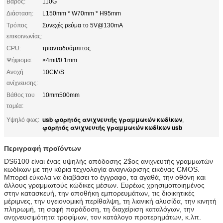
Βάρος:
110G
Διάσταση:
L150mm * W70mm * H95mm
Τρόπος
Συνεχές ρεύμα το 5V@130mA
επικοινωνίας:
CPU:
τριανταδυάμπιτος
Ψήφισμα:
≥4mil/0.1mm
Ανοχή
10CM/S
ανίχνευσης:
Βάθος του
10mm500mm
τομέα:
usb φορητός ανιχνευτής γραμμωτών κωδίκων
Υψηλό φως:
,
φορητός ανιχνευτής γραμμωτών κωδίκων usb
Περιγραφή προϊόντων
DS6100 είναι ένας υψηλής απόδοσης 2$ος ανιχνευτής γραμμωτών
κωδίκων με την κύρια τεχνολογία αναγνώρισης εικόνας CMOS.
Μπορεί εύκολα να διαβάσει το έγγραφο, τα αγαθά, την οθόνη και
άλλους γραμμωτούς κώδικες μέσων. Ευρέως χρησιμοποιημένος
στην κατασκευή, την αποθήκη εμπορευμάτων, τις διοικητικές
μέριμνες, την υγειονομική περίθαλψη, τη λιανική αλυσίδα, την κινητή
πληρωμή, τη σαφή παράδοση, τη διαχείριση καταλόγων, την
ανιχνευσιμότητα τροφίμων, τον κατάλογο προτερημάτων, κ.λπ.