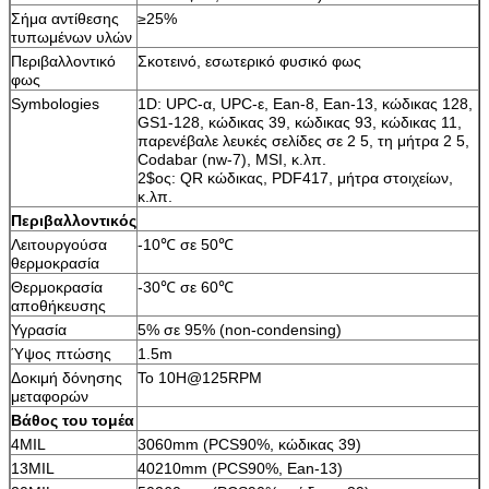
Σήμα αντίθεσης
≥25%
τυπωμένων υλών
Περιβαλλοντικό
Σκοτεινό, εσωτερικό φυσικό φως
φως
Symbologies
1D: UPC-α, UPC-ε, Ean-8, Ean-13, κώδικας 128,
GS1-128, κώδικας 39, κώδικας 93, κώδικας 11,
παρενέβαλε λευκές σελίδες σε 2 5, τη μήτρα 2 5,
Codabar (nw-7), MSI, κ.λπ.
2$ος: QR κώδικας, PDF417, μήτρα στοιχείων,
κ.λπ.
Περιβαλλοντικός
Λειτουργούσα
-10℃ σε 50℃
θερμοκρασία
Θερμοκρασία
-30℃ σε 60℃
αποθήκευσης
Υγρασία
5% σε 95% (non-condensing)
Ύψος πτώσης
1.5m
Δοκιμή δόνησης
Το 10H@125RPM
μεταφορών
Βάθος του τομέα
4MIL
3060mm (PCS90%, κώδικας 39)
13MIL
40210mm (PCS90%, Ean-13)