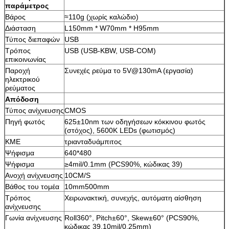
παράμετρος
Βάρος
≈110g (χωρίς καλώδιο)
Διάσταση
L150mm * W70mm * H95mm
Τύπος διεπαφών
USB
Τρόπος
USB (USB-KBW, USB-COM)
επικοινωνίας
Παροχή
Συνεχές ρεύμα το 5V@130mA (εργασία)
ηλεκτρικού
ρεύματος
Απόδοση
Τύπος ανίχνευσης
CMOS
Πηγή φωτός
625±10nm των οδηγήσεων κόκκινου φωτός
(στόχος), 5600K LEDs (φωτισμός)
ΚΜΕ
τριανταδυάμπιτος
Ψήφισμα
640*480
Ψήφισμα
≥4mil/0.1mm (PCS90%, κώδικας 39)
Ανοχή ανίχνευσης
10CM/S
Βάθος του τομέα
10mm500mm
Τρόπος
Χειρωνακτική, συνεχής, αυτόματη αίσθηση
ανίχνευσης
Γωνία ανίχνευσης
Roll360°, Pitch±60°, Skew±60° (PCS90%,
κώδικας 39,10mil/0.25mm)