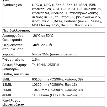
Symbologies
UPC-α, UPC-ε, Ean-8, Ean-13, ISSN, ISBN,
κώδικας 128, GS1-128, ISBT 128, κώδικας 39,
κώδικας 93, κώδικας 11, παρενέβαλε λευκές
σελίδες σε 2 5, τη μήτρα 2 5, βιομηχανικά 2 5,
πρότυπα 2 5 (IATA), Codabar (nw-7), Plessey,
MSI Plessey, RSS, θέση της Κίνας, κ.λπ.
Περιβαλλοντικός
Λειτουργούσα
-20℃ σε 50℃
θερμοκρασία
Θερμοκρασία
-40℃ σε 70℃
αποθήκευσης
Υγρασία
5% σε 95% (non-condensing)
Ύψος πτώσης
1.5m
Δοκιμή δόνησης
Το 10H@125RPM
μεταφορών
Βάθος του τομέα
3MIL
60100mm (PCS90%, κώδικας 39)
13MIL
10320mm (PCS90%, Ean-13)
20MIL
10430mm (PCS90%, κώδικας 39)
40MIL
110600mm (PCS90%, κώδικας 39)
Κατάλογος
εξαρτημάτων