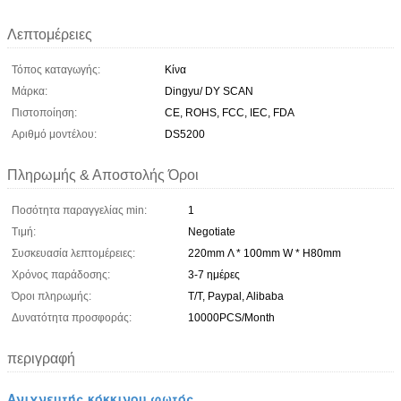
Λεπτομέρειες
Τόπος καταγωγής:
Κίνα
Μάρκα:
Dingyu/ DY SCAN
Πιστοποίηση:
CE, ROHS, FCC, IEC, FDA
Αριθμό μοντέλου:
DS5200
Πληρωμής & Αποστολής Όροι
Ποσότητα παραγγελίας min:
1
Τιμή:
Negotiate
Συσκευασία λεπτομέρειες:
220mm Λ * 100mm W * H80mm
Χρόνος παράδοσης:
3-7 ημέρες
Όροι πληρωμής:
T/T, Paypal, Alibaba
Δυνατότητα προσφοράς:
10000PCS/Month
περιγραφή
Ανιχνευτής κόκκινου φωτός