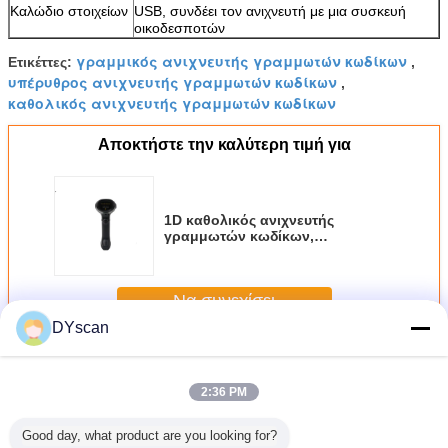
Καλώδιο στοιχείων
USB, συνδέει τον ανιχνευτή με μια συσκευή
οικοδεσποτών
γραμμικός ανιχνευτής γραμμωτών κωδίκων
Ετικέττες:
,
υπέρυθρος ανιχνευτής γραμμωτών κωδίκων
,
καθολικός ανιχνευτής γραμμωτών κωδίκων
Αποκτήστε την καλύτερη τιμή για
1D καθολικός ανιχνευτής
γραμμωτών κωδίκων,
τριανταδυάμπιτη ΚΜΕ 3 Mil
γραμμικός ανιχνευτής
γραμμωτών κωδίκων
Να συνεχίσει
ψηφίσματος
DYscan
Ανιχνευτής κόκκινου φωτός
Περισσότεροι
2:36 PM
Good day, what product are you looking for?