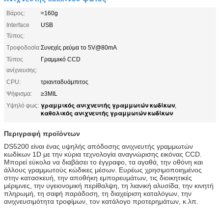
Βάρος:
≈160g
Interface
USB
Τύπος:
Τροφοδοσία:
Συνεχές ρεύμα το 5V@80mA
Τύπος
Γραμμικό CCD
ανίχνευσης:
CPU:
τριανταδυάμπιτος
Ψήφισμα:
≥3MIL
γραμμικός ανιχνευτής γραμμωτών κωδίκων
Υψηλό φως:
,
καθολικός ανιχνευτής γραμμωτών κωδίκων
Περιγραφή προϊόντων
DS5200 είναι ένας υψηλής απόδοσης ανιχνευτής γραμμωτών
κωδίκων 1D με την κύρια τεχνολογία αναγνώρισης εικόνας CCD.
Μπορεί εύκολα να διαβάσει το έγγραφο, τα αγαθά, την οθόνη και
άλλους γραμμωτούς κώδικες μέσων. Ευρέως χρησιμοποιημένος
στην κατασκευή, την αποθήκη εμπορευμάτων, τις διοικητικές
μέριμνες, την υγειονομική περίθαλψη, τη λιανική αλυσίδα, την κινητή
πληρωμή, τη σαφή παράδοση, τη διαχείριση καταλόγων, την
ανιχνευσιμότητα τροφίμων, τον κατάλογο προτερημάτων, κ.λπ.