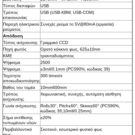
Τύπος διεπαφών
USB
Τρόπος
USB (USB-KBW, USB-COM)
επικοινωνίας
Παροχή ηλεκτρικού
Συνεχές ρεύμα το 5V@80mA (εργασία)
ρεύματος
Απόδοση
Τύπος ανίχνευσης
Γραμμικό CCD
Πηγή φωτός
Ορατό κόκκινο φως, 625±10nm
ΚΜΕ
τριανταδυάμπιτος
Ψήφισμα
2500
Ψήφισμα
≥3mil/0.1mm (PCS90%, κώδικας 39)
Ταχύτητα
300 times/s
αποκωδικοποίησης
Βάθος του τομέα
10mm600mm
Τρόπος
Χειρωνακτική, συνεχής, αυτόματη αίσθηση
ανίχνευσης
Γωνία ανίχνευσης
Roll±30°, Pitch±60°, Skew±60° (PCS90%,
κώδικας 39,10mil/0.25mm)
Σήμα αντίθεσης
≥20%
τυπωμένων υλών
Περιβαλλοντικό
Σκοτεινό, εσωτερικό φυσικό φως
φως