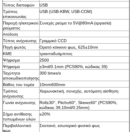
Τύπος διεπαφών
USB
Τρόπος
USB (USB-KBW, USB-COM)
επικοινωνίας
Παροχή ηλεκτρικού
Συνεχές ρεύμα το 5V@80mA (εργασία)
ρεύματος
Απόδοση
Τύπος ανίχνευσης
Γραμμικό CCD
Πηγή φωτός
Ορατό κόκκινο φως, 625±10nm
ΚΜΕ
τριανταδυάμπιτος
Ψήφισμα
2500
Ψήφισμα
≥3mil/0.1mm (PCS90%, κώδικας 39)
Ταχύτητα
300 times/s
αποκωδικοποίησης
Βάθος του τομέα
10mm600mm
Τρόπος
Χειρωνακτική, συνεχής, αυτόματη αίσθηση
ανίχνευσης
Γωνία ανίχνευσης
Roll±30°, Pitch±60°, Skew±60° (PCS90%,
κώδικας 39,10mil/0.25mm)
Σήμα αντίθεσης
≥20%
τυπωμένων υλών
Περιβαλλοντικό
Σκοτεινό, εσωτερικό φυσικό φως
φως