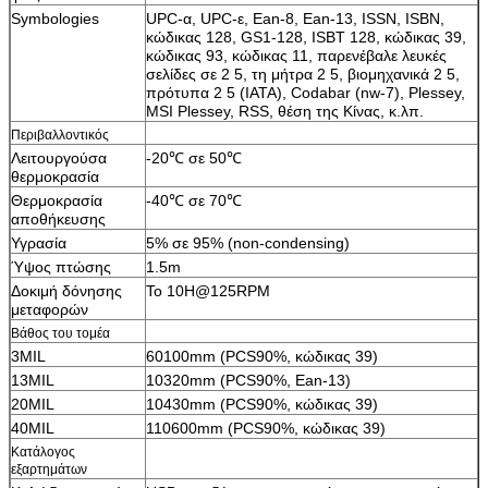
Symbologies
UPC-α, UPC-ε, Ean-8, Ean-13, ISSN, ISBN,
κώδικας 128, GS1-128, ISBT 128, κώδικας 39,
κώδικας 93, κώδικας 11, παρενέβαλε λευκές
σελίδες σε 2 5, τη μήτρα 2 5, βιομηχανικά 2 5,
πρότυπα 2 5 (IATA), Codabar (nw-7), Plessey,
MSI Plessey, RSS, θέση της Κίνας, κ.λπ.
Περιβαλλοντικός
Λειτουργούσα
-20℃ σε 50℃
θερμοκρασία
Θερμοκρασία
-40℃ σε 70℃
αποθήκευσης
Υγρασία
5% σε 95% (non-condensing)
Ύψος πτώσης
1.5m
Δοκιμή δόνησης
Το 10H@125RPM
μεταφορών
Βάθος του τομέα
3MIL
60100mm (PCS90%, κώδικας 39)
13MIL
10320mm (PCS90%, Ean-13)
20MIL
10430mm (PCS90%, κώδικας 39)
40MIL
110600mm (PCS90%, κώδικας 39)
Κατάλογος
εξαρτημάτων