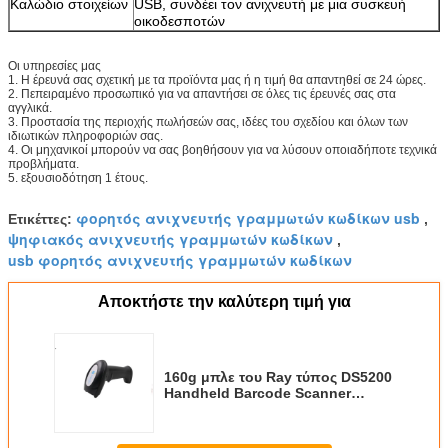
Καλώδιο στοιχείων
USB, συνδέει τον ανιχνευτή με μια συσκευή
οικοδεσποτών
Οι υπηρεσίες μας
1. Η έρευνά σας σχετική με τα προϊόντα μας ή η τιμή θα απαντηθεί σε 24 ώρες.
2. Πεπειραμένο προσωπικό για να απαντήσει σε όλες τις έρευνές σας στα
αγγλικά.
3. Προστασία της περιοχής πωλήσεών σας, ιδέες του σχεδίου και όλων των
ιδιωτικών πληροφοριών σας.
4. Οι μηχανικοί μπορούν να σας βοηθήσουν για να λύσουν οποιαδήποτε τεχνικά
προβλήματα.
5. εξουσιοδότηση 1 έτους.
φορητός ανιχνευτής γραμμωτών κωδίκων usb
Ετικέττες:
,
ψηφιακός ανιχνευτής γραμμωτών κωδίκων
,
usb φορητός ανιχνευτής γραμμωτών κωδίκων
Αποκτήστε την καλύτερη τιμή για
160g μπλε του Ray τύπος DS5200
Handheld Barcode Scanner
Linear CCD βάρους ανίχνευσης