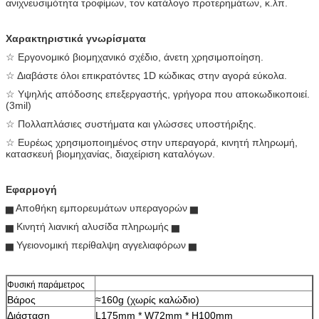
ανιχνευσιμότητα τροφίμων, τον κατάλογο προτερημάτων, κ.λπ.
Χαρακτηριστικά γνωρίσματα
☆ Εργονομικό βιομηχανικό σχέδιο, άνετη χρησιμοποίηση.
☆ Διαβάστε όλοι επικρατόντες 1D κώδικας στην αγορά εύκολα.
☆ Υψηλής απόδοσης επεξεργαστής, γρήγορα που αποκωδικοποιεί.
(3mil)
☆ Πολλαπλάσιες συστήματα και γλώσσες υποστήριξης.
☆ Ευρέως χρησιμοποιημένος στην υπεραγορά, κινητή πληρωμή,
κατασκευή βιομηχανίας, διαχείριση καταλόγων.
Εφαρμογή
▅ Αποθήκη εμπορευμάτων υπεραγορών ▅
▅ Κινητή λιανική αλυσίδα πληρωμής ▅
▅ Υγειονομική περίθαλψη αγγελιαφόρων ▅
Φυσική παράμετρος
Βάρος
≈160g (χωρίς καλώδιο)
Διάσταση
L175mm * W72mm * H100mm