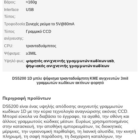
Βάρος:
≈160g
Interface
USB
Τύπος:
Τροφοδοσία:
Συνεχές ρεύμα το 5V@80mA
Τύπος
Γραμμικό CCD
ανίχνευσης:
CPU:
τριανταδυάμπιτος
Ψήφισμα:
≥3MIL
φορητός ανιχνευτής γραμμωτών κωδίκων usb
Υψηλό φως:
,
ψηφιακός ανιχνευτής γραμμωτών κωδίκων
DS5200 1D μπλε ψήφισμα τριανταδυάμπιτη ΚΜΕ ανιχνευτών 3mil
γραμμωτών κωδίκων ακτίνων φορητό
Περιγραφή προϊόντων
DS5200 είναι ένας υψηλής απόδοσης ανιχνευτής γραμμωτών
κωδίκων 1D με την κύρια τεχνολογία αναγνώρισης εικόνας CCD.
Μπορεί εύκολα να διαβάσει το έγγραφο, τα αγαθά, την οθόνη και
άλλους γραμμωτούς κώδικες μέσων. Ευρέως χρησιμοποιημένος
στην κατασκευή, την αποθήκη εμπορευμάτων, τις διοικητικές
μέριμνες, την υγειονομική περίθαλψη, τη λιανική αλυσίδα, την κινητή
πληρωμή, τη σαφή παράδοση, τη διαχείριση καταλόγων, την