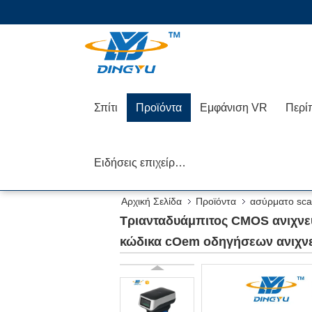
Σπίτι
Προϊόντα
Εμφάνιση VR
Περί
Ειδήσεις επιχείρησης
Αρχική Σελίδα
Προϊόντα
ασύρματο sca
κώδικα cOem οδηγήσεων ανιχνευτών μίνι 2$ος
Τριανταδυάμπιτος CMOS ανιχνε
κώδικα cOem οδηγήσεων ανιχνε