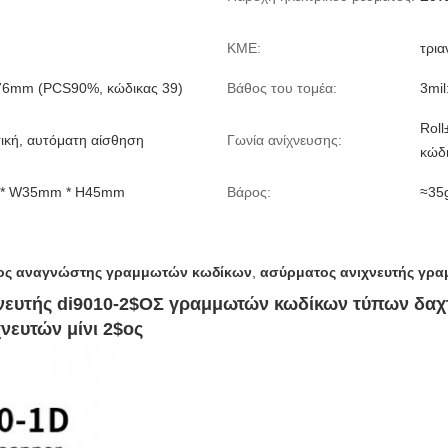
ΚΜΕ:
τρια
076mm (PCS90%, κώδικας 39)
Βάθος του τομέα:
3mi
Roll
ική, αυτόματη αίσθηση
Γωνία ανίχνευσης:
κώδ
 * W35mm * H45mm
Βάρος:
≈35g
ος αναγνώστης γραμμωτών κωδίκων
,
ασύρματος ανιχνευτής γρα
νευτής di9010-2$ΟΣ γραμμωτών κωδίκων τύπων δαχ
ευτών μίνι 2$ος