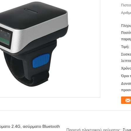
Πιστο
Αριθμ
Πληρω
Ποσό
παραγ
Τιμή:
Συσκε
λεπτο
Χρόνο
Όροι 
Δυνατ
προσ
ματο 2.4G, ασύρματο Bluetooth
Παροχή ηλεκτρικού ρεύματος:
Συν