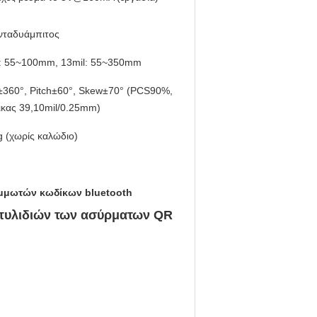
νταδυάμπιτος
l: 55~100mm, 13mil: 55~350mm
±360°, Pitch±60°, Skew±70° (PCS90%,
ικας 39,10mil/0.25mm)
 (χωρίς καλώδιο)
μμωτών κωδίκων bluetooth
τυλιδιών των ασύρματων QR