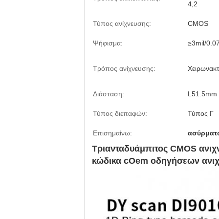
4,2
Τύπος ανίχνευσης:
CMOS
Ψήφισμα:
≥3mil/0.
Τρόπος ανίχνευσης:
Χειρωνακτ
Διάσταση:
L51.5mm
Τύπος διεπαφών:
Τύπος Γ
Επισημαίνω:
ασύρματ
Τριανταδυάμπιτος CMOS ανιχ
κώδικα cOem οδηγήσεων ανιχν