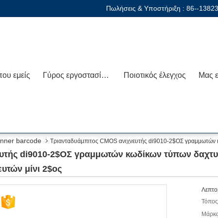
Πωλήσεις & Υποστήριξη :
86--1382
που εμείς
Γύρος εργοστασίων
Ποιοτικός έλεγχος
nner barcode
Τριανταδυάμπιτος CMOS ανιχνευτής di9010-2$ΟΣ γραμμωτών 
υτής di9010-2$ΟΣ γραμμωτών κωδίκων τύπων δαχτ
υτών μίνι 2$ος
Λεπτο
Τόπος
Μάρκα