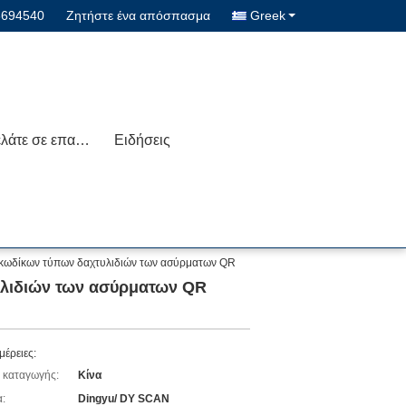
3694540
Ζητήστε ένα απόσπασμα
Greek
Μας ελάτε σε επαφή με
Ειδήσεις
κωδίκων τύπων δαχτυλιδιών των ασύρματων QR
υλιδιών των ασύρματων QR
μέρειες:
 καταγωγής:
Κίνα
:
Dingyu/ DY SCAN