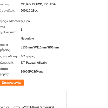
ποίηση:
CE, ROHS, FCC, IEC, FDA
ό μοντέλου:
DI9010 2$ος
μής & Αποστολής Όροι:
τητα
1
γελίας min:
Negotiate
υασία
L135mm*W110mm*H55mm
μέρειες:
ς παράδοσης:
3-7 ημέρες
πληρωμής:
T/T, Paypal, Alibaba
ότητα
10000PCS/Month
φοράς:
Επικοινωνία
εχές ρεύμα το 5V@160mA (εργασία)