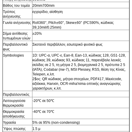
Βάθος του τομέα
20mm700mm
Τρόπος
εγχειρίδιο, αίσθηση
ανίχνευσης
Γωνία ανίχνευσης
Roll360°, Pitch±60°, Skew±60° (PCS90%, κώδικας
39,10mil/0.25mm)
Σήμα αντίθεσης
≥20%
τυπωμένων υλών
Περιβαλλοντικό
Σκοτεινό περιβάλλον, εσωτερικό φυσικό φως
φως
Symbologies
1D: UPC-α, UPC-ε, Ean-8, Ean-13, κώδικας 128, GS1-128,
κώδικας 39, κώδικας 93, κώδικας 11, παρενέβαλε λευκές
σελίδες σε 2 5, τη μήτρα 2 5, βιομηχανικά 2 5, πρότυπα 2 5
(IATA), Codabar (nw-7), MSI Plessey, RSS, θέση της Κίνας,
Telepen, κ.λπ.
2$ος: QR κώδικας, μήτρα στοιχείων, PDF417, Maxicode,
αζτέκικα, Hanxin, OCR-miha'nima οπτικής αναγνώρισης
χαρακτήρων, κ.λπ.
Περιβαλλοντικός
Λειτουργούσα
-20℃ σε 50℃
θερμοκρασία
Θερμοκρασία
-40℃ σε 70℃
αποθήκευσης
Υγρασία
5% σε 95% (non-condensing)
Ύψος πτώσης
1.5 μ