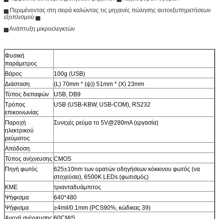
▅ Περιμένοντας στη σειρά καλώντας τις μηχανές πώλησης αυτοεξυπηρετήσεων
εξοπλισμού ▅
▅ Ανάπτυξη μικροελεγκτών
Φυσική
παράμετρος
Βάρος
100g (USB)
Διάσταση
(L) 70mm * (ψ)) 51mm * (Χ) 23mm
Τύπος διεπαφών
USB, DB9
Τρόπος
USB (USB-KBW, USB-COM), RS232
επικοινωνίας
Παροχή
Συνεχές ρεύμα το 5V@280mA (εργασία)
ηλεκτρικού
ρεύματος
Απόδοση
Τύπος ανίχνευσης
CMOS
Πηγή φωτός
625±10nm των ορατών οδηγήσεων κόκκινου φωτός (να
στοχεύσει), 6500K LEDs (φωτισμός)
ΚΜΕ
τριανταδυάμπιτος
Ψήφισμα
640*480
Ψήφισμα
≥4mil/0.1mm (PCS90%, κώδικας 39)
Ανοχή ανίχνευσης
60CM/S