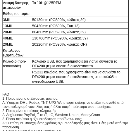
Δοκιμή δόνησης
Το 10H@125RPM
μεταφορών
Βάθος του τομέα
3MIL
50130mm (PCS90%, κώδικας 39)
13MIL
50420mm (PCS90%, Ean-13)
20MIL
80460mm (PCS90%, κώδικας 39)
40MIL
130700mm (PCS90%, κώδικας 39)
20MIL
20220mm (PCS90%, κώδικας QR)
Κατάλογος
εξαρτημάτων
Καλώδιο (non-
Καλώδιο USB, που χρησιμοποιείται για να συνδέσει το
removable)
DF4200 με μια συσκευή οικοδεσποτών.
RS232 καλώδιο, που χρησιμοποιείται για να συνδέσει το
DF4200 με μια συσκευή οικοδεσποτών, με το καλώδιο
ανεφοδιασμού USB.
FAQ
1. Ποιος είναι ο στέλνοντας τρόπος;
Α: Υπάρχει DHL, Fedex, TNT, UPS.We μπορεί επίσης να στείλει τα αγαθά από
τον απολογισμό ναυτιλίας σας ή άλλο σαφή πράκτορα που παρείχατε.
2. Ποιος είναι ο τρόπος πληρωμής;
Α: Δεχόμαστε PayPal, Τ το /T, LC, Western Union, MoneyGram.
3. Πόσο περίπου η εξουσιοδότηση προϊόντων σας;
Α: Ο επίσημα υποσχεμένος χρόνος εξουσιοδότησής μας είναι 1 έτη μετά από την
παράδοση.