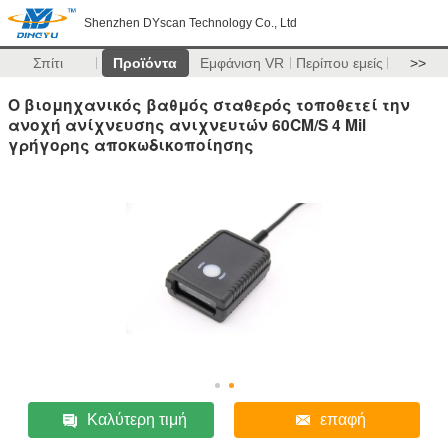
Shenzhen DYscan Technology Co., Ltd
Σπίτι
Προϊόντα
Εμφάνιση VR
Περίπου εμείς
>>
Ο βιομηχανικός βαθμός σταθερός τοποθετεί την
ανοχή ανίχνευσης ανιχνευτών 60CM/S 4 Mil
γρήγορης αποκωδικοποίησης
Καλύτερη τιμή
επαφή