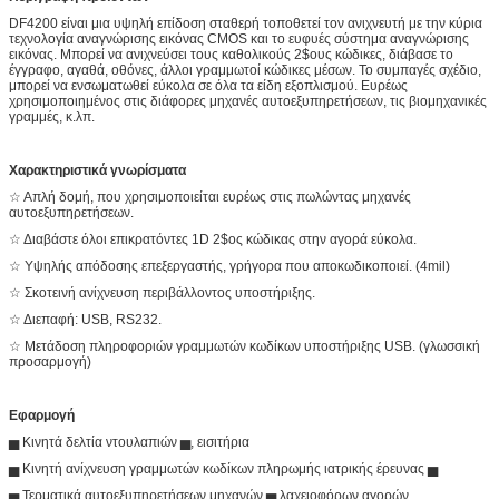
DF4200 είναι μια υψηλή επίδοση σταθερή τοποθετεί τον ανιχνευτή με την κύρια
τεχνολογία αναγνώρισης εικόνας CMOS και το ευφυές σύστημα αναγνώρισης
εικόνας. Μπορεί να ανιχνεύσει τους καθολικούς 2$ους κώδικες, διάβασε το
έγγραφο, αγαθά, οθόνες, άλλοι γραμμωτοί κώδικες μέσων. Το συμπαγές σχέδιο,
μπορεί να ενσωματωθεί εύκολα σε όλα τα είδη εξοπλισμού. Ευρέως
χρησιμοποιημένος στις διάφορες μηχανές αυτοεξυπηρετήσεων, τις βιομηχανικές
γραμμές, κ.λπ.
Χαρακτηριστικά γνωρίσματα
☆ Απλή δομή, που χρησιμοποιείται ευρέως στις πωλώντας μηχανές
αυτοεξυπηρετήσεων.
☆ Διαβάστε όλοι επικρατόντες 1D 2$ος κώδικας στην αγορά εύκολα.
☆ Υψηλής απόδοσης επεξεργαστής, γρήγορα που αποκωδικοποιεί. (4mil)
☆ Σκοτεινή ανίχνευση περιβάλλοντος υποστήριξης.
☆ Διεπαφή: USB, RS232.
☆ Μετάδοση πληροφοριών γραμμωτών κωδίκων υποστήριξης USB. (γλωσσική
προσαρμογή)
Εφαρμογή
▅ Κινητά δελτία ντουλαπιών ▅, εισιτήρια
▅ Κινητή ανίχνευση γραμμωτών κωδίκων πληρωμής ιατρικής έρευνας ▅
▅ Τερματικά αυτοεξυπηρετήσεων μηχανών ▅ λαχειοφόρων αγορών