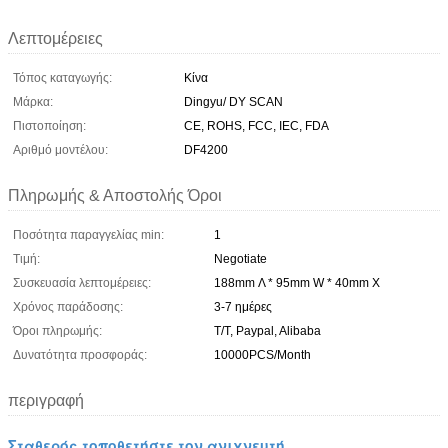
Λεπτομέρειες
Τόπος καταγωγής:
Κίνα
Μάρκα:
Dingyu/ DY SCAN
Πιστοποίηση:
CE, ROHS, FCC, IEC, FDA
Αριθμό μοντέλου:
DF4200
Πληρωμής & Αποστολής Όροι
Ποσότητα παραγγελίας min:
1
Τιμή:
Negotiate
Συσκευασία λεπτομέρειες:
188mm Λ * 95mm W * 40mm Χ
Χρόνος παράδοσης:
3-7 ημέρες
Όροι πληρωμής:
T/T, Paypal, Alibaba
Δυνατότητα προσφοράς:
10000PCS/Month
περιγραφή
Σταθερός τοποθετήστε τον ανιχνευτή