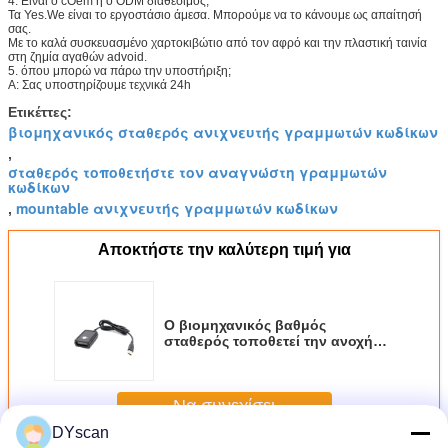
4. Είναι ο cOem ή ο ODM διαθέσιμος;
Τα Yes.We είναι το εργοστάσιο άμεσα. Μπορούμε να το κάνουμε ως απαίτησή
σας.
Με το καλά συσκευασμένο χαρτοκιβώτιο από τον αφρό και την πλαστική ταινία
στη ζημία αγαθών advoid.
5. όπου μπορώ να πάρω την υποστήριξη;
Α: Σας υποστηρίζουμε τεχνικά 24h
Ετικέττες:
βιομηχανικός σταθερός ανιχνευτής γραμμωτών κωδίκων
,
σταθερός τοποθετήστε τον αναγνώστη γραμμωτών
κωδίκων
mountable ανιχνευτής γραμμωτών κωδίκων
,
Αποκτήστε την καλύτερη τιμή για
Ο βιομηχανικός βαθμός
σταθερός τοποθετεί την ανοχή
ανίχνευσης ανιχνευτών 60CM/S 4
Mil γρήγορης
αποκωδικοποίησης
Να συνεχίσει
DYscan