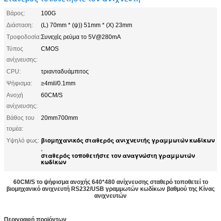
Βάρος:
100G
Διάσταση:
(L) 70mm * (ψ)) 51mm * (Χ) 23mm
Τροφοδοσία:
Συνεχές ρεύμα το 5V@280mA
Τύπος
CMOS
ανίχνευσης:
CPU:
τριανταδυάμπιτος
Ψήφισμα:
≥4mil/0.1mm
Ανοχή
60CM/S
ανίχνευσης:
Βάθος του
20mm700mm
τομέα:
βιομηχανικός σταθερός ανιχνευτής γραμμωτών κωδίκων
Υψηλό φως:
,
σταθερός τοποθετήστε τον αναγνώστη γραμμωτών
κωδίκων
60CM/S το ψήφισμα ανοχής 640*480 ανίχνευσης σταθερό τοποθετεί το
βιομηχανικό ανιχνευτή RS232/USB γραμμωτών κωδίκων βαθμού της Κίνας
ανιχνευτών
Περιγραφή προϊόντων