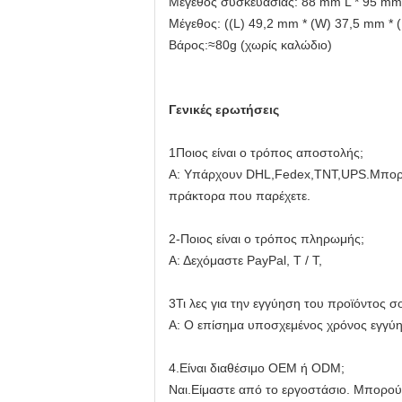
Μέγεθος συσκευασίας: 88 mm L * 95 m
Μέγεθος: ((L) 49,2 mm * (W) 37,5 mm * 
Βάρος:≈80g (χωρίς καλώδιο)
Γενικές ερωτήσεις
1Ποιος είναι ο τρόπος αποστολής;
Α: Υπάρχουν DHL,Fedex,TNT,UPS.Μπορού
πράκτορα που παρέχετε.
2-Ποιος είναι ο τρόπος πληρωμής;
Α: Δεχόμαστε PayPal, T / T,
3Τι λες για την εγγύηση του προϊόντος σ
Α: Ο επίσημα υποσχεμένος χρόνος εγγύησ
4.Είναι διαθέσιμο OEM ή ODM;
Ναι.Είμαστε από το εργοστάσιο. Μπορούμ