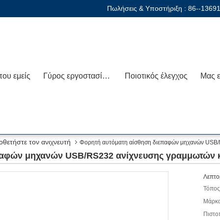
Πωλήσεις & Υποστήριξη :
86--1369
που εμείς
Γύρος εργοστασίων
Ποιοτικός έλεγχος
οθετήστε τον ανιχνευτή
Φορητή αυτόματη αίσθηση διεπαφών μηχανών USB/
παφών μηχανών USB/RS232 ανίχνευσης γραμμωτών 
Λεπτο
Τόπος
Μάρκα
Πιστο