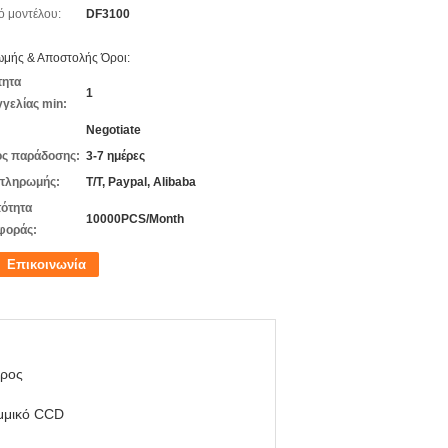
ό μοντέλου:
DF3100
μής & Αποστολής Όροι:
τητα
1
γελίας min:
Negotiate
ς παράδοσης:
3-7 ημέρες
πληρωμής:
T/T, Paypal, Alibaba
ότητα
10000PCS/Month
φοράς:
Επικοινωνία
ρος
μμικό CCD