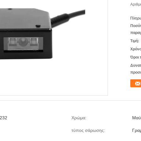
Αριθμ
Πληρω
Ποσό
παραγ
Τιμή:
Χρόνο
Όροι 
Δυνατ
προσ
232
Χρώμα:
Μαύ
τύπος σάρωσης:
Γρα