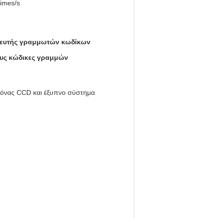
imes/s
νευτής γραμμωτών κωδίκων
υς κώδικες γραμμών
κόνας CCD και έξυπνο σύστημα