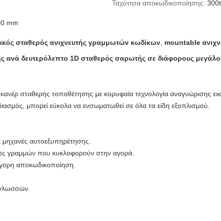
Ταχύτητα αποκωδικοποίησης:
300t
00 mm
ικός σταθερός ανιχνευτής γραμμωτών κωδίκων
,
mountable ανιχ
ς ανά δευτερόλεπτο 1D σταθερός σαρωτής σε διάφορους μεγάλο
κανέρ σταθερής τοποθέτησης με κορυφαία τεχνολογία αναγνώρισης ει
ιασμός, μπορεί εύκολα να ενσωματωθεί σε όλα τα είδη εξοπλισμού.
ε μηχανές αυτοεξυπηρέτησης.
κες γραμμών που κυκλοφορούν στην αγορά.
γορη αποκωδικοποίηση.
 γλωσσών.