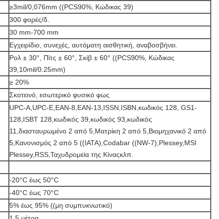
≥3mil/0,076mm ((PCS90%, Κώδικας 39)
300 φορές/δ.
30 mm-700 mm
Εγχειρίδιο, συνεχές, αυτόματη αισθητική, αναβοσβήνει.
Ρολ ± 30°, Πίτς ± 60°, Σκίβ ± 60° ((PCS90%, Κώδικας
39,10mil/0.25mm)
≥ 20%
Σκοτεινό, εσωτερικό φυσικό φως
UPC-A,UPC-E,EAN-8,EAN-13,ISSN,ISBN,κωδικός 128, GS1-
128,ISBT 128,κωδικός 39,κωδικός 93,κωδικός
11,διασταυρωμένο 2 από 5,Ματρίκη 2 από 5,Βιομηχανικό 2 από
5,Κανονισμός 2 από 5 ((IATA),Codabar ((NW-7),Plessey,MSI
Plessey,RSS,Ταχυδρομεία της Κίναςκλπ.
-20°C έως 50°C
-40°C έως 70°C
5% έως 95% ((μη συμπυκνωτικό)
1.5 μέτρα