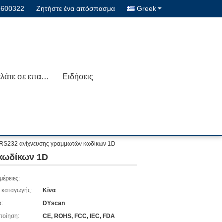
1600322
Ζητήστε ένα απόσπασμα
Greek
Μας ελάτε σε επαφή με
Ειδήσεις
RS232 ανίχνευσης γραμμωτών κωδίκων 1D
κωδίκων 1D
μέρειες:
 καταγωγής:
Κίνα
:
DYscan
ποίηση:
CE, ROHS, FCC, IEC, FDA